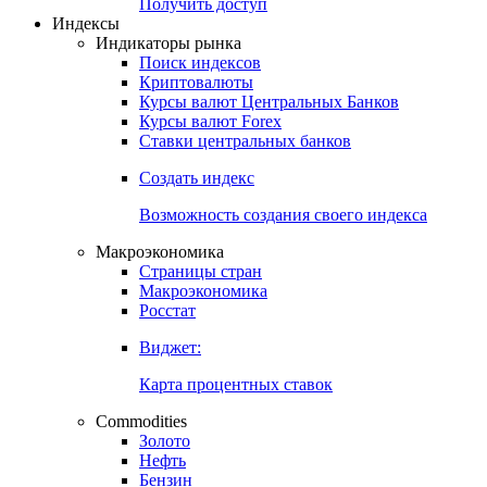
Попробуйте
7-дневный
демо-доступ
Откройте глобальную базу данных
Получить доступ
Индексы
Индикаторы рынка
Поиск индексов
Криптовалюты
Курсы валют Центральных Банков
Курсы валют Forex
Ставки центральных банков
Создать индекс
Возможность создания своего индекса
Макроэкономика
Страницы стран
Макроэкономика
Росстат
Виджет:
Карта процентных ставок