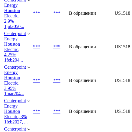
Electric,
3.35%
1apr205...
Centerpoint
Energy
Houston
***
***
В обращении
US1518
Electric,
2.9%
1jul2050...
Centerpoint
Energy
Houston
***
***
В обращении
US1518
Electric,
4.25%
1feb204...
Centerpoint
Energy
Houston
***
***
В обращении
US1518
Electric,
3.95%
1mar204...
Centerpoint
Energy
Houston
***
***
В обращении
US1518