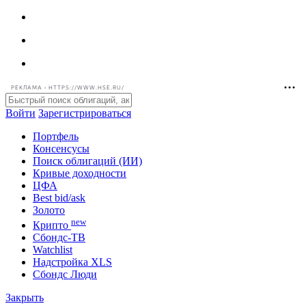
РЕКЛАМА • HTTPS://WWW.HSE.RU/
Войти
Зарегистрироваться
Портфель
Консенсусы
Поиск облигаций (ИИ)
Кривые доходности
ЦФА
Best bid/ask
Золото
new
Крипто
Сбондс-ТВ
Watchlist