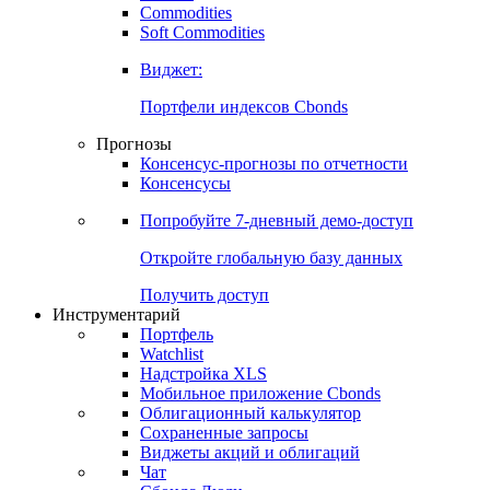
Commodities
Золото
Нефть
Бензин
Commodities
Soft Commodities
Виджет:
Портфели индексов Cbonds
Прогнозы
Консенсус-прогнозы по отчетности
Консенсусы
Попробуйте
7-дневный
демо-доступ
Откройте глобальную базу данных
Получить доступ
Инструментарий
Портфель
Watchlist
Надстройка XLS
Мобильное приложение Cbonds
Облигационный калькулятор