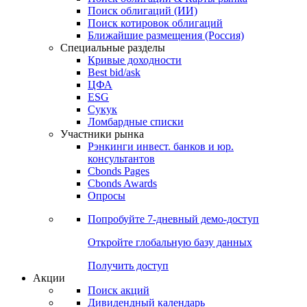
Облигации
Поиски
Поиск облигаций & Карты рынка
Поиск облигаций (ИИ)
Поиск котировок облигаций
Ближайшие размещения (Россия)
Специальные разделы
Кривые доходности
Best bid/ask
ЦФА
ESG
Сукук
Ломбардные списки
Участники рынка
Рэнкинги инвест. банков и юр.
консультантов
Cbonds Pages
Cbonds Awards
Опросы
Попробуйте
7-дневный
демо-доступ
Откройте глобальную базу данных