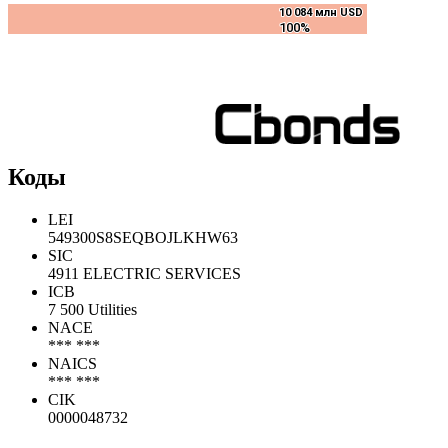
10 084 млн USD
10 084 млн USD
100%
100%
Коды
LEI
549300S8SEQBOJLKHW63
SIC
4911 ELECTRIC SERVICES
ICB
7 500 Utilities
NACE
*** ***
NAICS