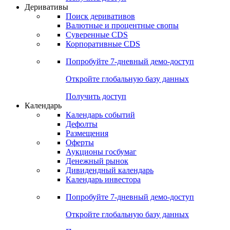
Откройте глобальную базу данных
Получить доступ
Деривативы
Поиск деривативов
Валютные и процентные свопы
Суверенные CDS
Корпоративные CDS
Попробуйте
7-дневный
демо-доступ
Откройте глобальную базу данных
Получить доступ
Календарь
Календарь событий
Дефолты
Размещения
Оферты
Аукционы госбумаг
Денежный рынок
Дивидендный календарь
Календарь инвестора