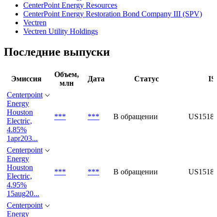
Аффилированные организации
CenterPoint Energy
CenterPoint Energy Resources
CenterPoint Energy Restoration Bond Company III (SPV)
Vectren
Vectren Utility Holdings
Последние выпуски
Объем,
Эмиссия
Дата
Статус
IS
млн
Centerpoint
Energy
Houston
***
***
В обращении
US1518
Electric,
4.85%
1apr203...
Centerpoint
Energy
Houston
***
***
В обращении
US1518
Electric,