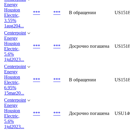
Electric,
2.25%
1aug202...
Centerpoint
Energy
Houston
***
***
В обращении
US1518
Electric,
3.55%
1aug204...
Centerpoint
Energy
Houston
***
***
Досрочно погашена
US1518
Electric,
5.6%
1jul2023...
Centerpoint
Energy
Houston
***
***
В обращении
US1518
Electric,
6.95%
15mar20...
Centerpoint
Energy
Houston