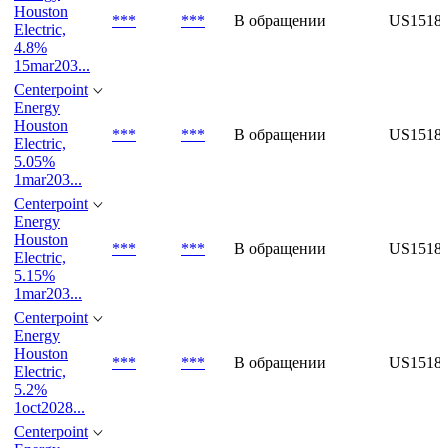
4.95%
15aug20...
Centerpoint
Energy
Houston
***
***
В обращении
US1518
Electric,
4.8%
15mar203...
Centerpoint
Energy
Houston
***
***
В обращении
US1518
Electric,
5.05%
1mar203...
Centerpoint
Energy
Houston
***
***
В обращении
US1518
Electric,
5.15%
1mar203...
Centerpoint
Energy
Houston
***
***
В обращении
US1518
Electric,