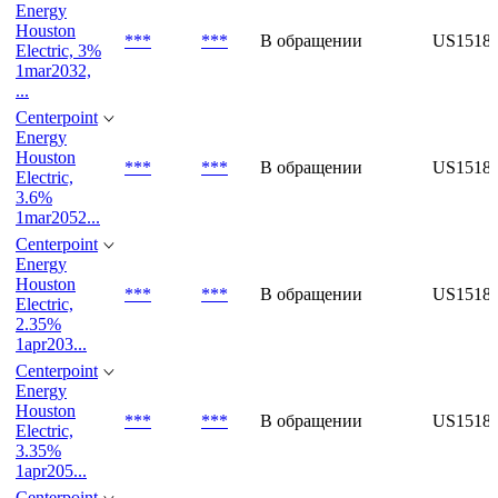
4.85%
1oct205...
Centerpoint
Energy
Houston
***
***
В обращении
US1518
Electric, 3%
1mar2032,
...
Centerpoint
Energy
Houston
***
***
В обращении
US1518
Electric,
3.6%
1mar2052...
Centerpoint
Energy
Houston
***
***
В обращении
US1518
Electric,
2.35%
1apr203...
Centerpoint
Energy
Houston
***
***
В обращении
US1518