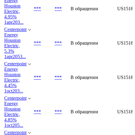
5.2%
1oct2028...
Centerpoint
Energy
Houston
***
***
В обращении
US1518
Electric,
4.95%
1apr203...
Centerpoint
Energy
Houston
***
***
В обращении
US1518
Electric,
5.3%
1apr2053...
Centerpoint
Energy
Houston
***
***
В обращении
US1518
Electric,
4.45%
1oct203...
Centerpoint
Energy
Houston
***
***
В обращении
US1518
Electric,