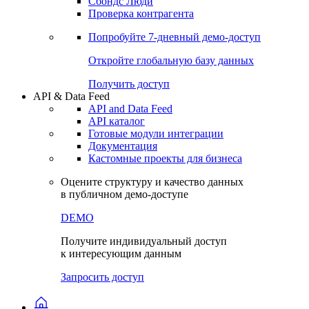
Сохраненные запросы
Виджеты акций и облигаций
Чат
Сбондс Люди
Проверка контрагента
Попробуйте
7-дневный
демо-доступ
Откройте глобальную базу данных
Получить доступ
API & Data Feed
API and Data Feed
API каталог
Готовые модули интеграции
Документация
Кастомные проекты для бизнеса
Оцените структуру и качество данных
в публичном демо-доступе
DEMO
Получите индивидуальный доступ
к интересующим данным