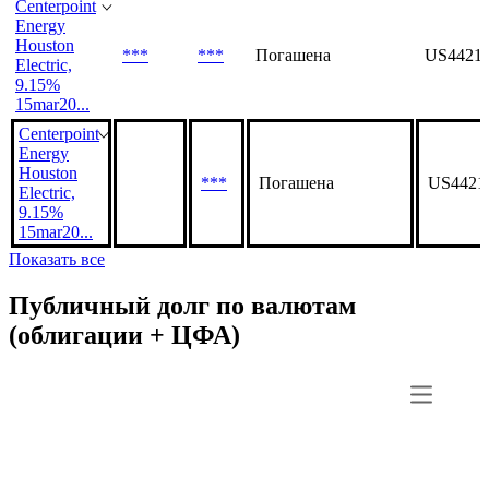
***
***
Досрочно погашена
USU140
Electric,
5.6%
1jul2023...
Centerpoint
Energy
Houston
***
***
Погашена
US4421
Electric,
9.15%
15mar20...
Centerpoint
Energy
Houston
***
Погашена
US4421
Electric,
9.15%
15mar20...
Показать все
Публичный долг по валютам
(облигации + ЦФА)