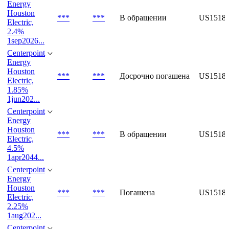
Electric, 3%
1feb2027, ...
Centerpoint
Energy
Houston
***
***
В обращении
US1518
Electric,
2.4%
1sep2026...
Centerpoint
Energy
Houston
***
***
Досрочно погашена
US1518
Electric,
1.85%
1jun202...
Centerpoint
Energy
Houston
***
***
В обращении
US1518
Electric,
4.5%
1apr2044...
Centerpoint
Energy
Houston
***
***
Погашена
US1518