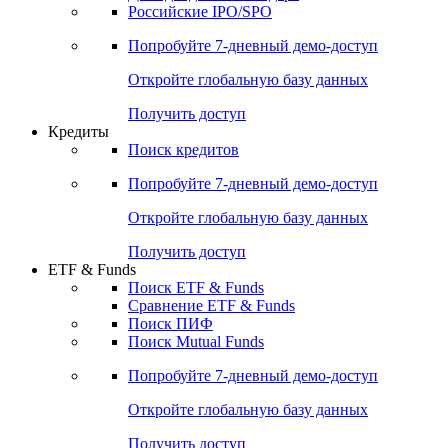
Получить доступ
Акции
Поиск акций
Дивидендный календарь
Российские IPO/SPO
Попробуйте
7-дневный
демо-доступ
Откройте глобальную базу данных
Получить доступ
Кредиты
Поиск кредитов
Попробуйте
7-дневный
демо-доступ
Откройте глобальную базу данных
Получить доступ
ETF & Funds
Поиск ETF & Funds
Сравнение ETF & Funds
Поиск ПИФ
Поиск Mutual Funds
Попробуйте
7-дневный
демо-доступ