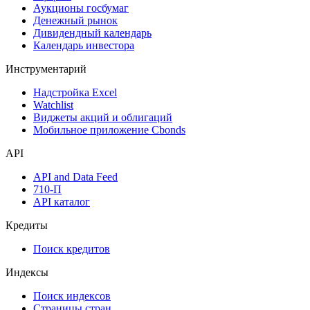
Календарь событий
Дефолты
Размещения
Оферты
Аукционы госбумаг
Денежный рынок
Дивидендный календарь
Календарь инвестора
Инструментарий
Надстройка Excel
Watchlist
Виджеты акций и облигаций
Мобильное приложение Cbonds
API
API and Data Feed
710-П
API каталог
Кредиты
Поиск кредитов