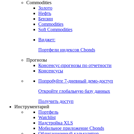
Commodities
Золото
Нефть
Бензин
Commodities
Soft Commodities
Виджет:
Портфели индексов Cbonds
Прогнозы
Консенсус-прогнозы по отчетности
Консенсусы
Попробуйте
7-дневный
демо-доступ
Откройте глобальную базу данных
Получить доступ
Инструментарий
Портфель
Watchlist
Надстройка XLS
Мобильное приложение Cbonds
Облигационный калькулятор