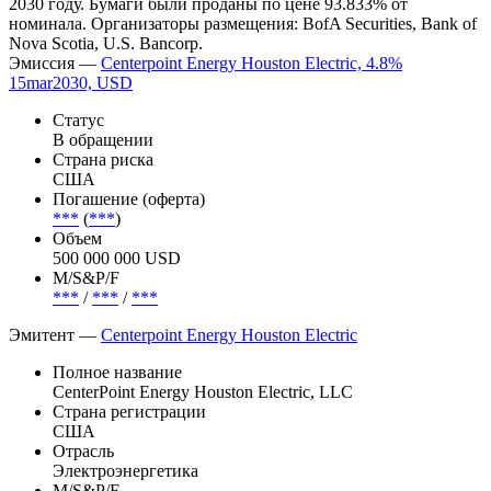
2030 году. Бумаги были проданы по цене 93.833% от
номинала. Организаторы размещения: BofA Securities, Bank of
Nova Scotia, U.S. Bancorp.
Эмиссия —
Centerpoint Energy Houston Electric, 4.8%
15mar2030, USD
Статус
В обращении
Страна риска
США
Погашение (оферта)
***
(
***
)
Объем
500 000 000 USD
М/S&P/F
***
/
***
/
***
Эмитент —
Centerpoint Energy Houston Electric
Полное название
CenterPoint Energy Houston Electric, LLC
Страна регистрации
США
Отрасль
Электроэнергетика
М/S&P/F