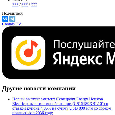
***
/
***
/
***
Поделиться
Cbonds.TV
Другие новости компании
Новый выпуск: эмитент Centerpoint Energy Houston
Electric разместил еврооблигации (US15189XBL10) со
ставкой купона 4.85% на сумму USD 800 млн со сроком
погашения в 2036 году