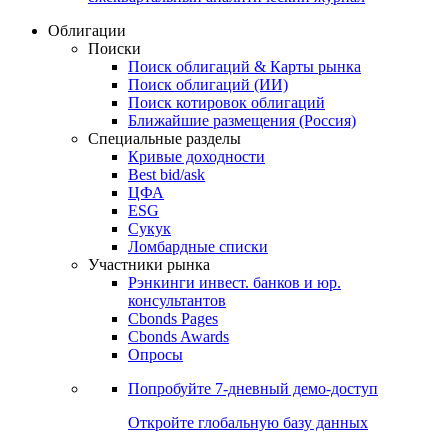
Облигации
Поиски
Поиск облигаций & Карты рынка
Поиск облигаций (ИИ)
Поиск котировок облигаций
Ближайшие размещения (Россия)
Специальные разделы
Кривые доходности
Best bid/ask
ЦФА
ESG
Сукук
Ломбардные списки
Участники рынка
Рэнкинги инвест. банков и юр.
консультантов
Cbonds Pages
Cbonds Awards
Опросы
Попробуйте
7-дневный
демо-доступ
Откройте глобальную базу данных