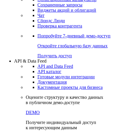
Сохраненные запросы
Виджеты акций и облигаций
Чат
Сбондс Люди
Проверка контрагента
Попробуйте
7-дневный
демо-доступ
Откройте глобальную базу данных
Получить доступ
API & Data Feed
API and Data Feed
API каталог
Готовые модули интеграции
Документация
Кастомные проекты для бизнеса
Оцените структуру и качество данных
в публичном демо-доступе
DEMO
Получите индивидуальный доступ
к интересующим данным