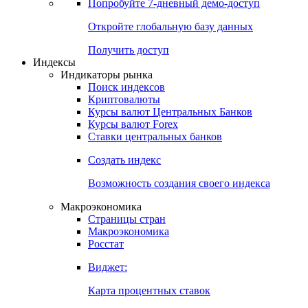
Попробуйте
7-дневный
демо-доступ
Откройте глобальную базу данных
Получить доступ
Индексы
Индикаторы рынка
Поиск индексов
Криптовалюты
Курсы валют Центральных Банков
Курсы валют Forex
Ставки центральных банков
Создать индекс
Возможность создания своего индекса
Макроэкономика
Страницы стран
Макроэкономика
Росстат
Виджет:
Карта процентных ставок