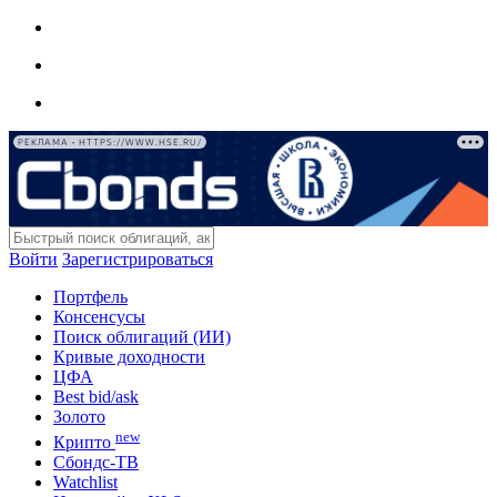
РЕКЛАМА • HTTPS://WWW.HSE.RU/
Войти
Зарегистрироваться
Портфель
Консенсусы
Поиск облигаций (ИИ)
Кривые доходности
ЦФА
Best bid/ask
Золото
new
Крипто
Сбондс-ТВ
Watchlist