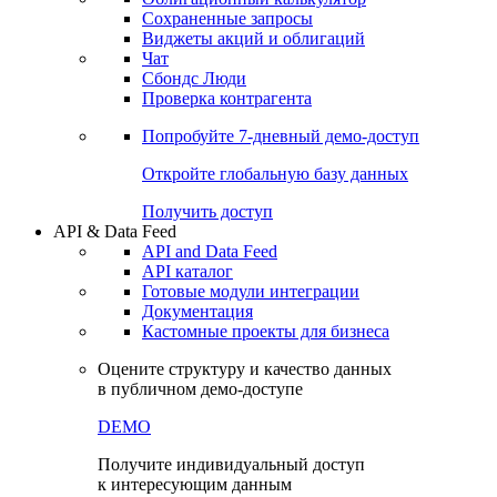
Сохраненные запросы
Виджеты акций и облигаций
Чат
Сбондс Люди
Проверка контрагента
Попробуйте
7-дневный
демо-доступ
Откройте глобальную базу данных
Получить доступ
API & Data Feed
API and Data Feed
API каталог
Готовые модули интеграции
Документация
Кастомные проекты для бизнеса
Оцените структуру и качество данных
в публичном демо-доступе
DEMO
Получите индивидуальный доступ
к интересующим данным