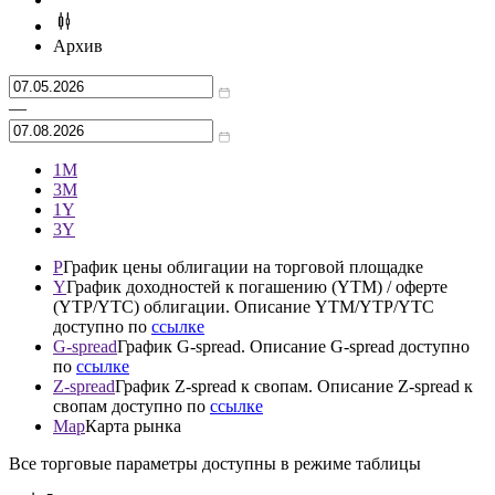
Архив
—
1М
3М
1Y
3Y
P
График цены облигации на торговой площадке
Y
График доходностей к погашению (YTM) / оферте
(YTP/YTC) облигации. Описание YTM/YTP/YTC
доступно по
ссылке
G-spread
График G-spread. Описание G-spread доступно
по
ссылке
Z-spread
График Z-spread к свопам. Описание Z-spread к
свопам доступно по
ссылке
Map
Карта рынка
Все торговые параметры доступны в режиме таблицы