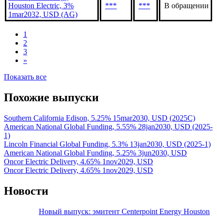
Houston Electric, 3%
***
***
В обращении
1mar2032, USD (AG)
1
2
3
»
Показать все
Похожие выпуски
Southern California Edison, 5.25% 15mar2030, USD (2025C)
American National Global Funding, 5.55% 28jan2030, USD (2025-
1)
Lincoln Financial Global Funding, 5.3% 13jan2030, USD (2025-1)
American National Global Funding, 5.25% 3jun2030, USD
Oncor Electric Delivery, 4.65% 1nov2029, USD
Oncor Electric Delivery, 4.65% 1nov2029, USD
Новости
Новый выпуск: эмитент Centerpoint Energy Houston