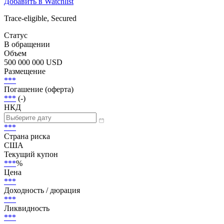
Добавить в Watchlist
Trace-eligible, Secured
Статус
В обращении
Объем
500 000 000 USD
Размещение
***
Погашение (оферта)
***
(-)
НКД
***
Страна риска
США
Текущий купон
***
%
Цена
***
Доходность / дюрация
***
Ликвидность
***