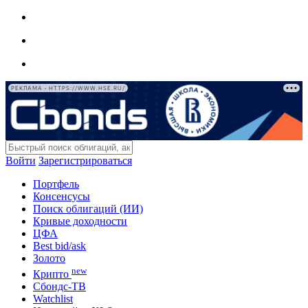
РЕКЛАМА • HTTPS://WWW.HSE.RU/
Войти
Зарегистрироваться
Портфель
Консенсусы
Поиск облигаций (ИИ)
Кривые доходности
ЦФА
Best bid/ask
Золото
new
Крипто
Сбондс-ТВ
Watchlist