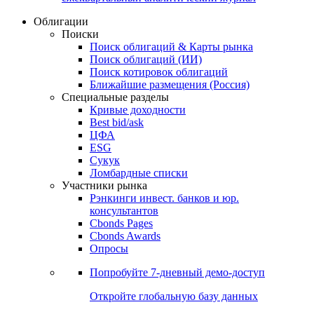
Облигации
Поиски
Поиск облигаций & Карты рынка
Поиск облигаций (ИИ)
Поиск котировок облигаций
Ближайшие размещения (Россия)
Специальные разделы
Кривые доходности
Best bid/ask
ЦФА
ESG
Сукук
Ломбардные списки
Участники рынка
Рэнкинги инвест. банков и юр.
консультантов
Cbonds Pages
Cbonds Awards
Опросы
Попробуйте
7-дневный
демо-доступ
Откройте глобальную базу данных