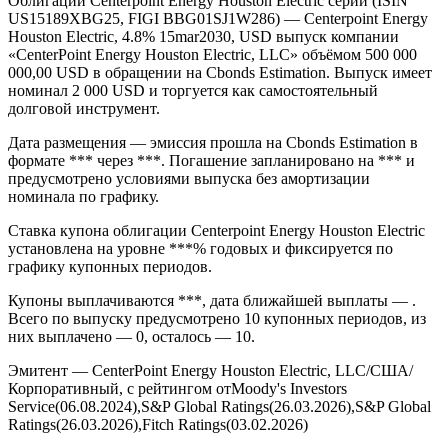
Облигации Centerpoint Energy Houston Electric серии (ISIN
US15189XBG25, FIGI BBG01SJ1W286) — Centerpoint Energy
Houston Electric, 4.8% 15mar2030, USD выпуск компании
«CenterPoint Energy Houston Electric, LLC» объёмом 500 000
000,00 USD в обращении на Cbonds Estimation. Выпуск имеет
номинал 2 000 USD и торгуется как самостоятельный
долговой инструмент.
Дата размещения — эмиссия прошла на Cbonds Estimation в
формате *** через ***. Погашение запланировано на *** и
предусмотрено условиями выпуска без амортизации
номинала по графику.
Ставка купона облигации Centerpoint Energy Houston Electric
установлена на уровне ***% годовых и фиксируется по
графику купонных периодов.
Купоны выплачиваются ***, дата ближайшей выплаты — .
Всего по выпуску предусмотрено 10 купонных периодов, из
них выплачено — 0, осталось — 10.
Эмитент — CenterPoint Energy Houston Electric, LLC/США/
Корпоративный, с рейтингом отMoody's Investors
Service(06.08.2024),S&P Global Ratings(26.03.2026),S&P Global
Ratings(26.03.2026),Fitch Ratings(03.02.2026)