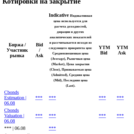
Котировки на закрытие
Indicative
Индикативная
цена используется для
расчета доходностей,
дюрации и других
аналитических показателей
и рассчитывается исходя из
Биржа /
Bid
YTM
YTM
следующего приоритета цен:
Участник
/
Bid
Ask
Средневзвешенная цена
рынка
Ask
(Average), Рыночная цена
(Market), Цена закрытия
(Close), Признаваемая цена
(Admitted), Средняя цена
(Mid), Последняя цена
(Last).
Cbonds
Estimation |
***
***
***
***
06.08
Cbonds
Valuation |
***
***
***
***
06.08
*** | 06.08
***