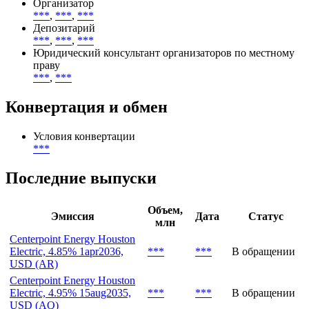
Организатор
***
,
***
,
***
Депозитарий
***
,
***
,
***
Юридический консультант организаторов по местному
праву
***
,
***
Конвертация и обмен
Условия конвертации
***
Последние выпуски
Объем,
Эмиссия
Дата
Статус
млн
Centerpoint Energy Houston
Electric, 4.85% 1apr2036,
***
***
В обращении
USD (AR)
Centerpoint Energy Houston
Electric, 4.95% 15aug2035,
***
***
В обращении
USD (AQ)