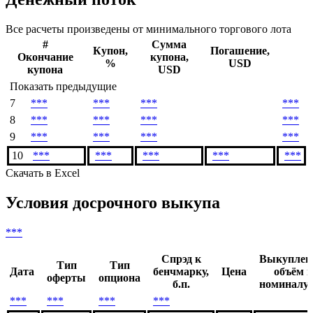
Все расчеты произведены от минимального торгового лота
#
Сумма
Купон,
Погашение,
Окончание
купона,
%
USD
купона
USD
Показать предыдущие
7
***
***
***
***
8
***
***
***
***
9
***
***
***
***
10
***
***
***
***
***
Скачать в Excel
Условия досрочного выкупа
***
Спрэд к
Выкупле
Тип
Тип
Дата
бенчмарку,
Цена
объём п
оферты
опциона
б.п.
номиналу,
***
***
***
***