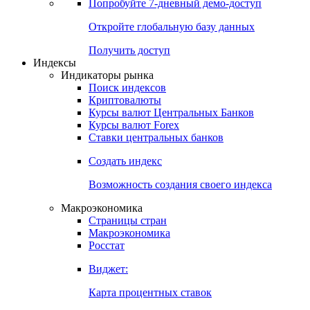
Попробуйте
7-дневный
демо-доступ
Откройте глобальную базу данных
Получить доступ
Индексы
Индикаторы рынка
Поиск индексов
Криптовалюты
Курсы валют Центральных Банков
Курсы валют Forex
Ставки центральных банков
Создать индекс
Возможность создания своего индекса
Макроэкономика
Страницы стран
Макроэкономика
Росстат
Виджет:
Карта процентных ставок