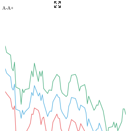
A-
A+