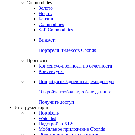
Commodities
Золото
Нефть
Бензин
Commodities
Soft Commodities
Виджет:
Портфели индексов Cbonds
Прогнозы
Консенсус-прогнозы по отчетности
Консенсусы
Попробуйте
7-дневный
демо-доступ
Откройте глобальную базу данных
Получить доступ
Инструментарий
Портфель
Watchlist
Надстройка XLS
Мобильное приложение Cbonds
Облигационный калькулятор