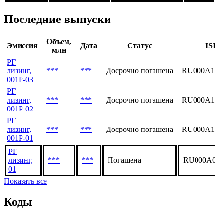
Последние выпуски
Объем,
Эмиссия
Дата
Статус
ISI
млн
РГ
лизинг,
***
***
Досрочно погашена
RU000A10
001P-03
РГ
лизинг,
***
***
Досрочно погашена
RU000A10
001P-02
РГ
лизинг,
***
***
Досрочно погашена
RU000A10
001P-01
РГ
лизинг,
***
***
Погашена
RU000A0
01
Показать все
Коды