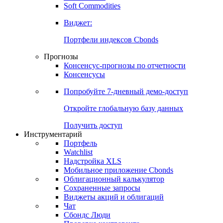
Soft Commodities
Виджет:
Портфели индексов Cbonds
Прогнозы
Консенсус-прогнозы по отчетности
Консенсусы
Попробуйте
7-дневный
демо-доступ
Откройте глобальную базу данных
Получить доступ
Инструментарий
Портфель
Watchlist
Надстройка XLS
Мобильное приложение Cbonds
Облигационный калькулятор
Сохраненные запросы
Виджеты акций и облигаций
Чат
Сбондс Люди