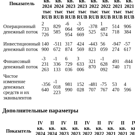
кв.
кв.
кв.
кв.
кв.
кв.
кв.
кв.
Показатель
2024
2024
2023
2023
2022
2022
2021
2021
тыс
тыс
тыс
тыс
тыс
тыс
тыс
тыс
RUB
RUB
RUB
RUB
RUB
RUB
RUB
RUB
2
-6
-3
1
Операционный
829
-378
514
906
733
064
905
487
денежный поток
585
525
718
384
726
954
669
574
Инвестиционный
140
-511
317
424
-443
56
-947
-57
денежный поток
900
672
874
569
823
059
274
617
-3
-1
6
3
-1
Финансовый
321
491
-844
231
336
729
633
628
денежный поток
870
740
171
263
133
036
006
092
Чистое
изменение
-1
-356
981
152
-481
-75
53
4
денежных
018
640
990
028
707
767
470
596
средств и их
223
эквивалентов
Дополнительные параметры
IV
II
IV
II
IV
II
IV
II
I
кв.
кв.
кв.
кв.
кв.
кв.
кв.
кв.
к
Показатель
2024
2024
2023
2023
2022
2022
2021
2021
20