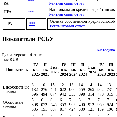
***
РА
Рейтинговый отчет
Национальная кредитная рейтинговая 
НРА
***
Рейтинговый отчет
Оценка собственной кредитоспособ
НРА
***
Рейтинговый отчет
Показатели РСБУ
Методика
Бухгалтерский баланс
тыс RUB
IV
II
IV
III
II
IV
III
I кв.
I кв.
Показатель
кв.
кв.
кв.
кв.
кв.
кв.
кв.
2025
2024
2025
2025
2024
2024
2024
2023
2023
8
10
15
12
13
14
14
14
13
Внеоборотные
132
276
441
622
966
659
265
942
731
активы
596
494
074
942
333
098
314
470
315
5
6
6
6
7
6
7
7
7
Оборотные
808
072
545
353
962
490
912
960
924
активы
535
151
887
817
424
080
121
139
106
3
3
2
2
2
2
2
2
2