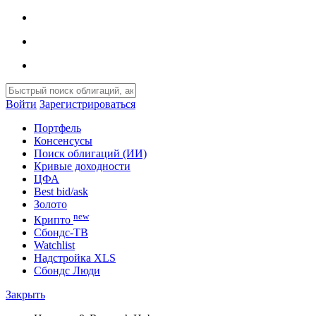
Войти
Зарегистрироваться
Портфель
Консенсусы
Поиск облигаций (ИИ)
Кривые доходности
ЦФА
Best bid/ask
Золото
new
Крипто
Сбондс-ТВ
Watchlist
Надстройка XLS
Сбондс Люди
Закрыть