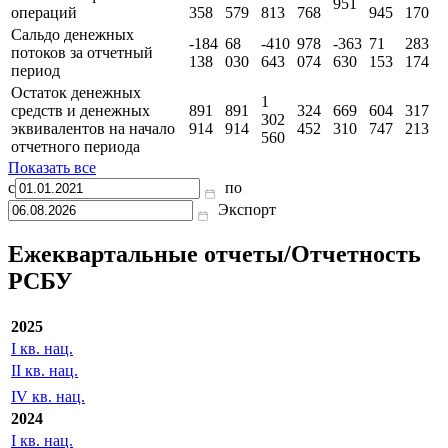
951
операций
358
579
813
768
945
170
Сальдо денежных
-184
68
-410
978
-363
71
283
потоков за отчетный
138
030
643
074
630
153
174
период
Остаток денежных
1
средств и денежных
891
891
324
669
604
317
302
эквивалентов на начало
914
914
452
310
747
213
560
отчетного периода
Показать все
с
по
Экспорт
Ежеквартальные отчеты/Отчетность
РСБУ
2025
I кв. нац.
II кв. нац.
IV кв. нац.
2024
I кв. нац.