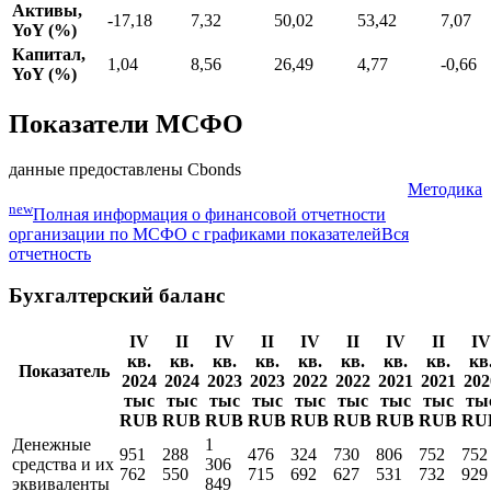
Активы,
-17,18
7,32
50,02
53,42
7,07
YoY (%)
Капитал,
1,04
8,56
26,49
4,77
-0,66
YoY (%)
Показатели МСФО
данные предоставлены Cbonds
Методика
new
Полная информация о финансовой отчетности
организации по МСФО с графиками показателей
Вся
отчетность
Бухгалтерский баланс
IV
II
IV
II
IV
II
IV
II
IV
кв.
кв.
кв.
кв.
кв.
кв.
кв.
кв.
кв
Показатель
2024
2024
2023
2023
2022
2022
2021
2021
202
тыс
тыс
тыс
тыс
тыс
тыс
тыс
тыс
ты
RUB
RUB
RUB
RUB
RUB
RUB
RUB
RUB
RU
Денежные
1
951
288
476
324
730
806
752
752
средства и их
306
762
550
715
692
627
531
732
929
эквиваленты
849