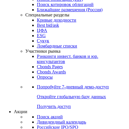
Поиск котировок облигаций
Ближайшие размещения (Россия)
Специальные разделы
Кривые доходности
Best bid/ask
ЦФА
ESG
Сукук
Ломбардные списки
Участники рынка
Рэнкинги инвест. банков и юр.
консультантов
Cbonds Pages
Cbonds Awards
Опросы
Попробуйте
7-дневный
демо-доступ
Откройте глобальную базу данных
Получить доступ
Акции
Поиск акций
Дивидендный календарь
Российские IPO/SPO