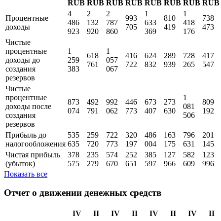
RUB
RUB
RUB
RUB
RUB
RUB
RUB
RUB
4
2
2
1
1
Процентные
993
810
738
486
132
787
633
418
доходы
705
419
473
923
920
860
369
176
Чистые
процентные
1
1
618
416
624
289
728
417
доходы до
259
057
761
722
832
939
265
547
создания
383
067
резервов
Чистые
процентные
1
873
492
992
446
673
273
809
доходы поcле
081
074
791
062
773
407
630
192
создания
506
резервов
Прибыль до
535
259
722
320
486
163
796
201
налогообложения
635
720
773
197
004
175
631
145
Чистая прибыль
378
235
574
252
385
127
582
123
(убыток)
575
279
670
651
597
966
609
996
Показать все
Отчет о движении денежных средств
IV
II
IV
II
IV
II
IV
II