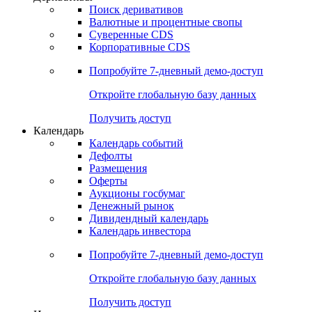
Поиск деривативов
Валютные и процентные свопы
Суверенные CDS
Корпоративные CDS
Попробуйте
7-дневный
демо-доступ
Откройте глобальную базу данных
Получить доступ
Календарь
Календарь событий
Дефолты
Размещения
Оферты
Аукционы госбумаг
Денежный рынок
Дивидендный календарь
Календарь инвестора
Попробуйте
7-дневный
демо-доступ
Откройте глобальную базу данных
Получить доступ