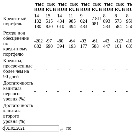
тыс
тыс
тыс
тыс
тыс
тыс
тыс
тыс
т
RUB
RUB
RUB
RUB
RUB
RUB
RUB
RUB
R
14
15
14
11
9
8
8
8
Кредитный
7 811
132
515
434
985
024
893
573
95
портфель
081
180
830
610
494
483
583
584
55
Резерв под
обесценение
-202
-97
-80
-64
-93
-61
-43
-127
-1
по
882
690
394
193
177
588
447
161
63
кредитному
портфелю
Кредиты,
просроченные
-
-
-
-
-
-
-
-
-
более чем на
90 дней
Достаточность
капитала
-
-
-
-
-
-
-
-
-
первого
уровня (%)
Достаточность
капитала
-
-
-
-
-
-
-
-
-
второго
уровня (%)
с
по