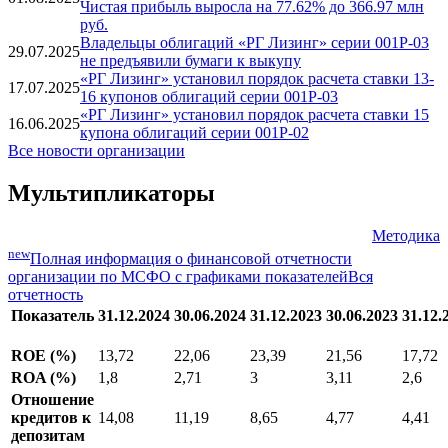
Чистая прибыль выросла на 77.62% до 366.97 млн
руб.
Владельцы облигаций «РГ Лизинг» серии 001P-03
29.07.2025
не предъявили бумаги к выкупу
«РГ Лизинг» установил порядок расчета ставки 13-
17.07.2025
16 купонов облигаций серии 001P-03
«РГ Лизинг» установил порядок расчета ставки 15
16.06.2025
купона облигаций серии 001P-02
Все новости организации
Мультипликаторы
Методика
new
Полная информация о финансовой отчетности
организации по МСФО с графиками показателей
Вся
отчетность
Показатель
31.12.2024
30.06.2024
31.12.2023
30.06.2023
31.12.
ROE (%)
13,72
22,06
23,39
21,56
17,72
ROA (%)
1,8
2,71
3
3,11
2,6
Отношение
кредитов к
14,08
11,19
8,65
4,77
4,41
депозитам