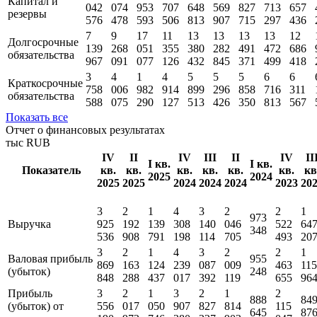
Капитал и
042
074
953
707
648
569
827
713
657
резервы
576
478
593
506
813
907
715
297
436
7
9
17
11
13
13
13
13
12
Долгосрочные
139
268
051
355
380
282
491
472
686
обязательства
967
091
077
126
432
845
371
499
418
3
4
1
4
5
5
5
6
6
Краткосрочные
758
006
982
914
899
296
858
716
311
обязательства
588
075
290
127
513
426
350
813
567
Показать все
Отчет о финансовых результатах
тыс RUB
IV
II
IV
III
II
IV
II
I кв.
I кв.
Показатель
кв.
кв.
кв.
кв.
кв.
кв.
кв
2025
2024
2025
2025
2024
2024
2024
2023
20
3
2
1
4
3
2
2
1
973
Выручка
925
192
139
308
140
046
522
64
348
536
908
791
198
114
705
493
20
3
2
1
4
3
2
2
1
Валовая прибыль
955
869
163
124
239
087
009
463
115
(убыток)
248
848
288
437
017
392
119
655
96
Прибыль
3
2
1
3
2
1
2
888
84
(убыток) от
556
017
050
907
827
814
115
645
87