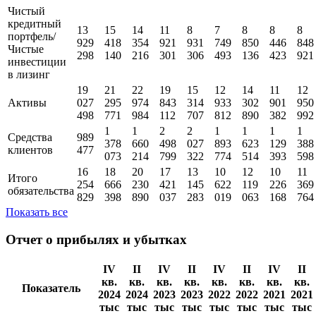
Чистый
кредитный
13
15
14
11
8
7
8
8
8
портфель/
929
418
354
921
931
749
850
446
848
Чистые
298
140
216
301
306
493
136
423
921
инвестиции
в лизинг
19
21
22
19
15
12
14
11
12
Активы
027
295
974
843
314
933
302
901
950
498
771
984
112
707
812
890
382
992
1
1
2
2
1
1
1
1
Средства
989
378
660
498
027
893
623
129
388
клиентов
477
073
214
799
322
774
514
393
598
16
18
20
17
13
10
12
10
11
Итого
254
666
230
421
145
622
119
226
369
обязательства
829
398
890
037
283
019
063
168
764
Показать все
Отчет о прибылях и убытках
IV
II
IV
II
IV
II
IV
II
кв.
кв.
кв.
кв.
кв.
кв.
кв.
кв.
Показатель
2024
2024
2023
2023
2022
2022
2021
2021
тыс
тыс
тыс
тыс
тыс
тыс
тыс
тыс