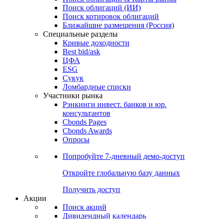
Поиск облигаций (ИИ)
Поиск котировок облигаций
Ближайшие размещения (Россия)
Специальные разделы
Кривые доходности
Best bid/ask
ЦФА
ESG
Сукук
Ломбардные списки
Участники рынка
Рэнкинги инвест. банков и юр.
консультантов
Cbonds Pages
Cbonds Awards
Опросы
Попробуйте
7-дневный
демо-доступ
Откройте глобальную базу данных
Получить доступ
Акции
Поиск акций
Дивидендный календарь