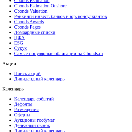
Cbonds Estimation
Cbonds Estimation Onshore
Cbonds Valuation
Рэнкинги инвест. банков и юр. консультантов
Cbonds Awards
Cbonds Pages
Ломбардные списки
ЦФА
ESG
Сукук
Самые популярные облигации на Cbonds.ru
Акции
Поиск акций
Дивидендный календарь
Календарь
Календарь событий
Дефолты
Размещения
Оферты
Аукционы госбумаг
Денежный рынок
Дивидендный календарь