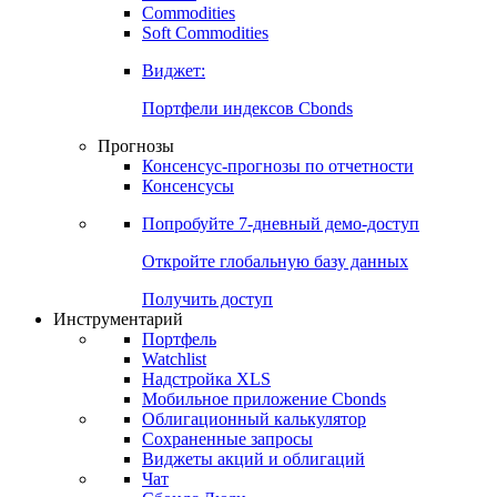
Commodities
Soft Commodities
Виджет:
Портфели индексов Cbonds
Прогнозы
Консенсус-прогнозы по отчетности
Консенсусы
Попробуйте
7-дневный
демо-доступ
Откройте глобальную базу данных
Получить доступ
Инструментарий
Портфель
Watchlist
Надстройка XLS
Мобильное приложение Cbonds
Облигационный калькулятор
Сохраненные запросы
Виджеты акций и облигаций
Чат