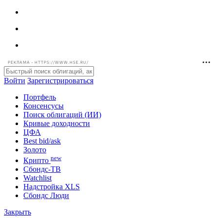
РЕКЛАМА • HTTPS://WWW.HSE.RU/
Войти
Зарегистрироваться
Портфель
Консенсусы
Поиск облигаций (ИИ)
Кривые доходности
ЦФА
Best bid/ask
Золото
new
Крипто
Сбондс-ТВ
Watchlist
Надстройка XLS
Сбондс Люди
Закрыть