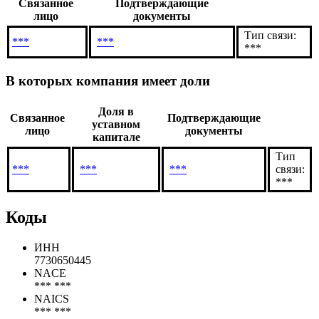
Связанное
Подтверждающие
лицо
документы
Тип связи:
***
***
***
В которых компания имеет доли
Доля в
Связанное
Подтверждающие
уставном
лицо
документы
капитале
Тип
***
***
***
связи:
***
Коды
ИНН
7730650445
NACE
*** ***
NAICS
*** ***