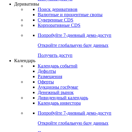
Деривативы
Поиск деривативов
Валютные и процентные свопы
Суверенные CDS
Корпоративные CDS
Попробуйте
7-дневный
демо-доступ
Откройте глобальную базу данных
Получить доступ
Календарь
Календарь событий
Дефолты
Размещения
Оферты
Аукционы госбумаг
Денежный рынок
Дивидендный календарь
Календарь инвестора
Попробуйте
7-дневный
демо-доступ
Откройте глобальную базу данных