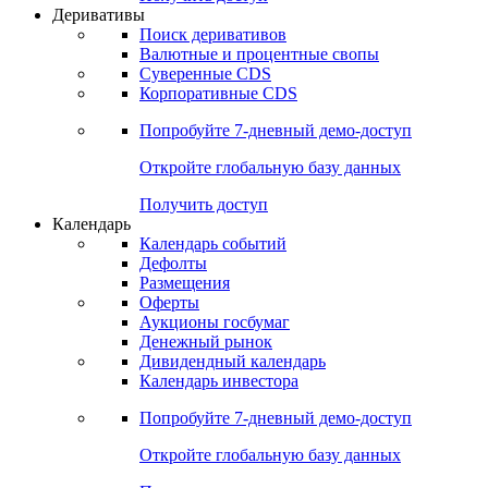
Откройте глобальную базу данных
Получить доступ
Деривативы
Поиск деривативов
Валютные и процентные свопы
Суверенные CDS
Корпоративные CDS
Попробуйте
7-дневный
демо-доступ
Откройте глобальную базу данных
Получить доступ
Календарь
Календарь событий
Дефолты
Размещения
Оферты
Аукционы госбумаг
Денежный рынок
Дивидендный календарь
Календарь инвестора