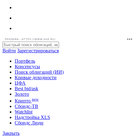
РЕКЛАМА • HTTPS://WWW.HSE.RU/
Войти
Зарегистрироваться
Портфель
Консенсусы
Поиск облигаций (ИИ)
Кривые доходности
ЦФА
Best bid/ask
Золото
new
Крипто
Сбондс-ТВ
Watchlist