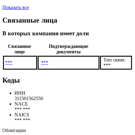
Айронмаск
Акилин Павел Евгеньевич
Болотин Владимир Анатольевич
Ворона Михаил Валентинович
Показать все
Связанные лица
В которых компания имеет доли
Связанное
Подтверждающие
лицо
документы
Тип связи:
***
***
***
Коды
ИНН
311501562550
NACE
*** ***