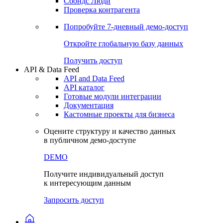
Сохраненные запросы
Виджеты акций и облигаций
Чат
Сбондс Люди
Проверка контрагента
Попробуйте
7-дневный
демо-доступ
Откройте глобальную базу данных
Получить доступ
API & Data Feed
API and Data Feed
API каталог
Готовые модули интеграции
Документация
Кастомные проекты для бизнеса
Оцените структуру и качество данных
в публичном демо-доступе
DEMO
Получите индивидуальный доступ
к интересующим данным