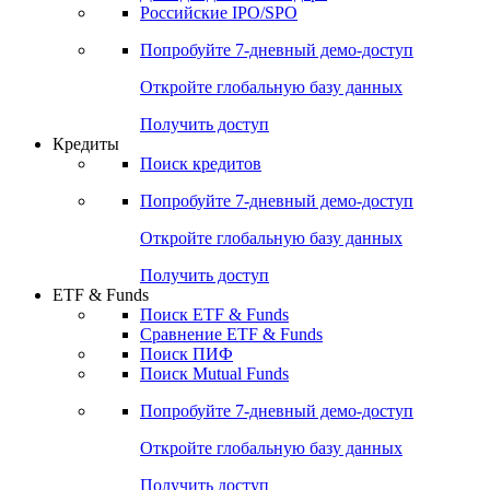
Получить доступ
Акции
Поиск акций
Дивидендный календарь
Российские IPO/SPO
Попробуйте
7-дневный
демо-доступ
Откройте глобальную базу данных
Получить доступ
Кредиты
Поиск кредитов
Попробуйте
7-дневный
демо-доступ
Откройте глобальную базу данных
Получить доступ
ETF & Funds
Поиск ETF & Funds
Сравнение ETF & Funds
Поиск ПИФ
Поиск Mutual Funds
Попробуйте
7-дневный
демо-доступ