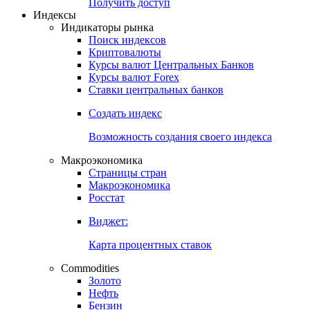
Попробуйте
7-дневный
демо-доступ
Откройте глобальную базу данных
Получить доступ
Индексы
Индикаторы рынка
Поиск индексов
Криптовалюты
Курсы валют Центральных Банков
Курсы валют Forex
Ставки центральных банков
Создать индекс
Возможность создания своего индекса
Макроэкономика
Страницы стран
Макроэкономика
Росстат
Виджет:
Карта процентных ставок