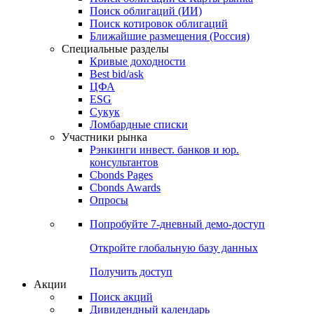
Облигации
Поиски
Поиск облигаций & Карты рынка
Поиск облигаций (ИИ)
Поиск котировок облигаций
Ближайшие размещения (Россия)
Специальные разделы
Кривые доходности
Best bid/ask
ЦФА
ESG
Сукук
Ломбардные списки
Участники рынка
Рэнкинги инвест. банков и юр.
консультантов
Cbonds Pages
Cbonds Awards
Опросы
Попробуйте
7-дневный
демо-доступ
Откройте глобальную базу данных