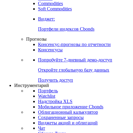
Commodities
Золото
Нефть
Бензин
Commodities
Soft Commodities
Виджет:
Портфели индексов Cbonds
Прогнозы
Консенсус-прогнозы по отчетности
Консенсусы
Попробуйте
7-дневный
демо-доступ
Откройте глобальную базу данных
Получить доступ
Инструментарий
Портфель
Watchlist
Надстройка XLS
Мобильное приложение Cbonds
Облигационный калькулятор