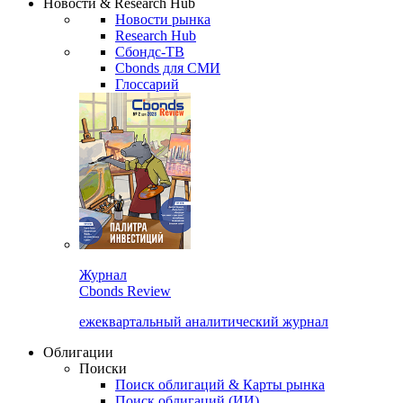
Новости & Research Hub
Новости рынка
Research Hub
Сбондс-ТВ
Cbonds для СМИ
Глоссарий
Журнал
Cbonds Review
ежеквартальный аналитический журнал
Облигации
Поиски
Поиск облигаций & Карты рынка
Поиск облигаций (ИИ)