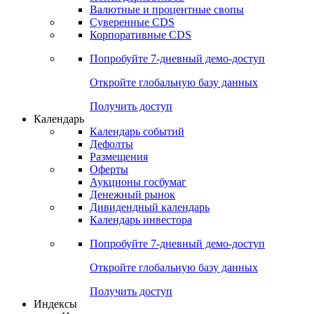
Валютные и процентные свопы
Суверенные CDS
Корпоративные CDS
Попробуйте
7-дневный
демо-доступ
Откройте глобальную базу данных
Получить доступ
Календарь
Календарь событий
Дефолты
Размещения
Оферты
Аукционы госбумаг
Денежный рынок
Дивидендный календарь
Календарь инвестора
Попробуйте
7-дневный
демо-доступ
Откройте глобальную базу данных
Получить доступ
Индексы