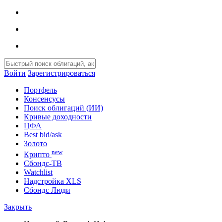
Войти
Зарегистрироваться
Портфель
Консенсусы
Поиск облигаций (ИИ)
Кривые доходности
ЦФА
Best bid/ask
Золото
new
Крипто
Сбондс-ТВ
Watchlist
Надстройка XLS
Сбондс Люди
Закрыть