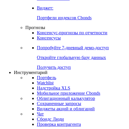
Виджет:
Портфели индексов Cbonds
Прогнозы
Консенсус-прогнозы по отчетности
Консенсусы
Попробуйте
7-дневный
демо-доступ
Откройте глобальную базу данных
Получить доступ
Инструментарий
Портфель
Watchlist
Надстройка XLS
Мобильное приложение Cbonds
Облигационный калькулятор
Сохраненные запросы
Виджеты акций и облигаций
Чат
Сбондс Люди
Проверка контрагента