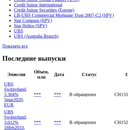
Credit Suisse International
Credit Suisse Securities (Europe)
LB-UBS Commercial Mortgage Trust 2007-C2 (SPV)
Star Compass (SPV)
Star Helios (SPV)
UBS
UBS (Australia Branch)
Показать все
Последние выпуски
Объем,
Эмиссия
Дата
Статус
I
млн
UBS
Switzerland,
3.304%
***
***
В обращении
CH1331
5mar2029,
EUR
UBS
Switzerland,
3.012%
***
***
В обращении
CH1522
18feb2033,