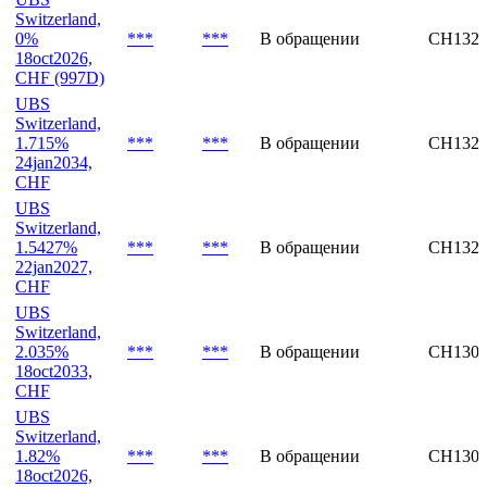
Switzerland,
0%
***
***
В обращении
CH1321
18oct2026,
CHF (997D)
UBS
Switzerland,
1.715%
***
***
В обращении
CH1321
24jan2034,
CHF
UBS
Switzerland,
1.5427%
***
***
В обращении
CH1321
22jan2027,
CHF
UBS
Switzerland,
2.035%
***
***
В обращении
CH1300
18oct2033,
CHF
UBS
Switzerland,
1.82%
***
***
В обращении
CH1300
18oct2026,