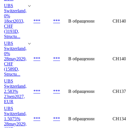
UBS
Switzerland,
0%
18oct2033,
***
***
В обращении
CH1400
CHF
(3193D,
Structu...
UBS
Switzerland,
0%
28may2029,
***
***
В обращении
CH1400
CHF
(1589D,
Structu...
UBS
Switzerland,
2.583%
***
***
В обращении
CH1377
23sep2027,
EUR
UBS
Switzerland,
1.5075%
***
***
В обращении
CH1348
28may2029,