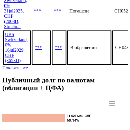
Switzerland,
0%
31jul2025,
***
***
Погашена
CH0520
CHF
(2008D,
Structu...
UBS
Switzerland,
0%
***
***
В обращении
CH048
16jul2029,
CHF
(3653D)
Показать все
Публичный долг по валютам
(облигации + ЦФА)
11 625 млн CHF
11 625 млн CHF
60.14%
60.14%