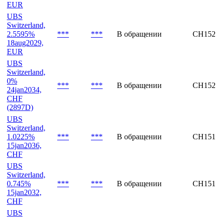
EUR
UBS
Switzerland,
2.5595%
***
***
В обращении
CH1522
18aug2029,
EUR
UBS
Switzerland,
0%
***
***
В обращении
CH1522
24jan2034,
CHF
(2897D)
UBS
Switzerland,
1.0225%
***
***
В обращении
CH1512
15jan2036,
CHF
UBS
Switzerland,
0.745%
***
***
В обращении
CH1512
15jan2032,
CHF
UBS