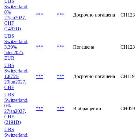
UBS
Switzerland,
0%
***
***
Досрочно погашена
CH1230
27jan2027,
CHF
(1497D)
UBS
Switzerland,
3.39%
***
***
Погашена
CH1230
5dec2025,
EUR
UBS
Switzerland,
1.875%
***
***
Досрочно погашена
CH1194
29jun2027,
CHF
UBS
Switzerland,
0%
***
***
В обращении
CH0591
27jan2027,
CHF
(2191D)
UBS
Switzerland,