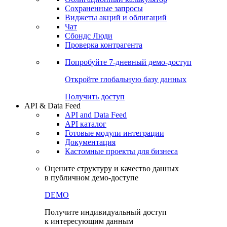
Сохраненные запросы
Виджеты акций и облигаций
Чат
Сбондс Люди
Проверка контрагента
Попробуйте
7-дневный
демо-доступ
Откройте глобальную базу данных
Получить доступ
API & Data Feed
API and Data Feed
API каталог
Готовые модули интеграции
Документация
Кастомные проекты для бизнеса
Оцените структуру и качество данных
в публичном демо-доступе
DEMO
Получите индивидуальный доступ
к интересующим данным