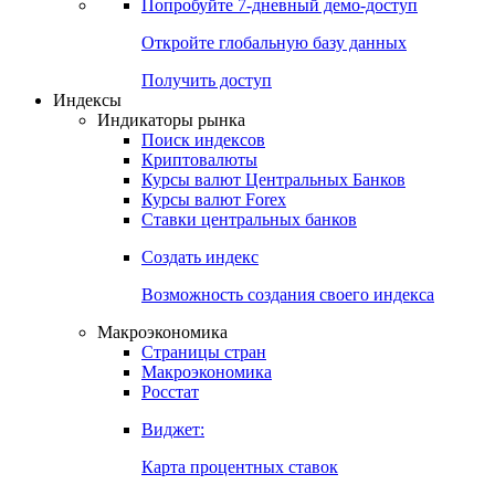
Попробуйте
7-дневный
демо-доступ
Откройте глобальную базу данных
Получить доступ
Индексы
Индикаторы рынка
Поиск индексов
Криптовалюты
Курсы валют Центральных Банков
Курсы валют Forex
Ставки центральных банков
Создать индекс
Возможность создания своего индекса
Макроэкономика
Страницы стран
Макроэкономика
Росстат
Виджет:
Карта процентных ставок