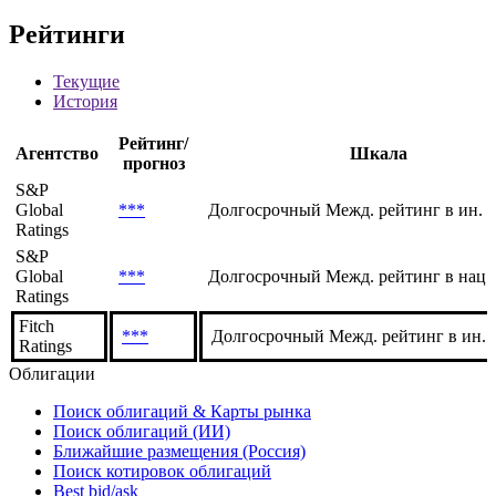
Рейтинги
Текущие
История
Рейтинг/
Агентство
Шкала
прогноз
S&P
Global
***
Долгосрочный Межд. рейтинг в ин. 
Ratings
S&P
Global
***
Долгосрочный Межд. рейтинг в нац.
Ratings
Fitch
***
Долгосрочный Межд. рейтинг в ин. в
Ratings
Облигации
Поиск облигаций & Карты рынка
Поиск облигаций (ИИ)
Ближайшие размещения (Россия)
Поиск котировок облигаций
Best bid/ask