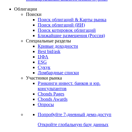
Облигации
Поиски
Поиск облигаций & Карты рынка
Поиск облигаций (ИИ)
Поиск котировок облигаций
Ближайшие размещения (Россия)
Специальные разделы
Кривые доходности
Best bid/ask
ЦФА
ESG
Сукук
Ломбардные списки
Участники рынка
Рэнкинги инвест. банков и юр.
консультантов
Cbonds Pages
Cbonds Awards
Опросы
Попробуйте
7-дневный
демо-доступ
Откройте глобальную базу данных