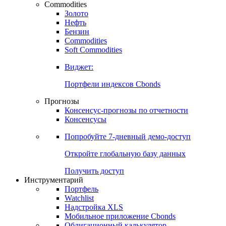
Commodities
Золото
Нефть
Бензин
Commodities
Soft Commodities
Виджет:
Портфели индексов Cbonds
Прогнозы
Консенсус-прогнозы по отчетности
Консенсусы
Попробуйте
7-дневный
демо-доступ
Откройте глобальную базу данных
Получить доступ
Инструментарий
Портфель
Watchlist
Надстройка XLS
Мобильное приложение Cbonds
Облигационный калькулятор