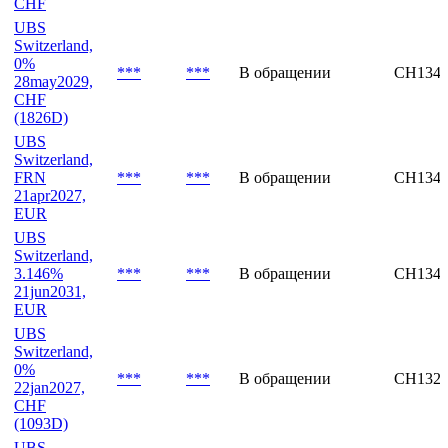
CHF
UBS
Switzerland,
0%
***
***
В обращении
CH1348
28may2029,
CHF
(1826D)
UBS
Switzerland,
FRN
***
***
В обращении
CH1348
21apr2027,
EUR
UBS
Switzerland,
3.146%
***
***
В обращении
CH1348
21jun2031,
EUR
UBS
Switzerland,
0%
***
***
В обращении
CH1321
22jan2027,
CHF
(1093D)
UBS