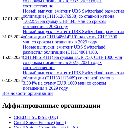
со сроком погашения в 2033, 2029 годах
соответственно.
Новый выпуск: эмитент UBS Switzerland разместил
облигации (CH1512676938) со ставкой купона
17.01.2026
1.0225% на сумму CHF 345 млн со сроком
погашения в 2036 году
Новый выпуск: эмитент UBS Switzerland разместил
31.05.2024
облигации (CH1348614210) на сумму CHF 1500
млн со сроком погашения в 2029 году
Новые выпуски: эмитент UBS Switzerland
разместил облигации (CH1348614103,
15.05.2024
CH1348614111) на суммы EUR 750, CHF 1000 млн
со сроком погашения в 2027, 2031 годах
соответственно.
Новый выпуск: эмитент UBS Switzerland разместил
облигации (CH1331113469) со ставкой купона
02.03.2024
3.304% на сумму EUR 1000 млн со сроком
погашения в 2029 году
Все новости организации
Аффилированные организации
CREDIT SUISSE (UK)
Credit Suisse Finance (India)
Credit Suisse Group Finance (U.S.)