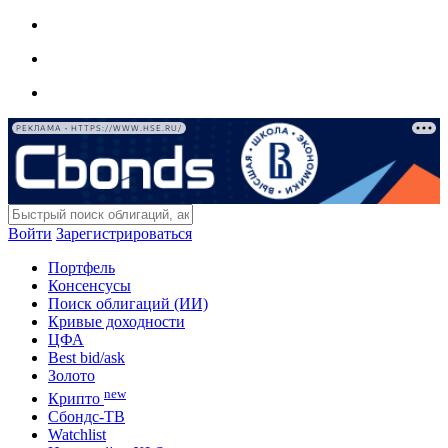
РЕКЛАМА • HTTPS://WWW.HSE.RU/
Войти
Зарегистрироваться
Портфель
Консенсусы
Поиск облигаций (ИИ)
Кривые доходности
ЦФА
Best bid/ask
Золото
new
Крипто
Сбондс-ТВ
Watchlist