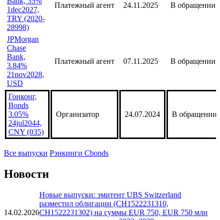
Bank, 35%
Платежный агент
24.11.2025
В обращении
1dec2027,
TRY (2020-
28998)
JPMorgan
Chase
Bank,
Платежный агент
07.11.2025
В обращении
3.84%
21nov2028,
USD
Гонконг,
Bonds
3.05%
Организатор
24.07.2024
В обращении
24jul2044,
CNY (035)
Все выпуски
Рэнкинги Cbonds
Новости
Новые выпуски: эмитент UBS Switzerland
разместил облигации (CH1522231310,
14.02.2026
CH1522231302) на суммы EUR 750, EUR 750 млн