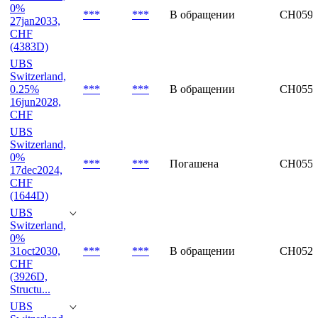
0%
***
***
В обращении
CH0591
27jan2033,
CHF
(4383D)
UBS
Switzerland,
0.25%
***
***
В обращении
CH0550
16jun2028,
CHF
UBS
Switzerland,
0%
***
***
Погашена
CH0550
17dec2024,
CHF
(1644D)
UBS
Switzerland,
0%
31oct2030,
***
***
В обращении
CH0520
CHF
(3926D,
Structu...
UBS