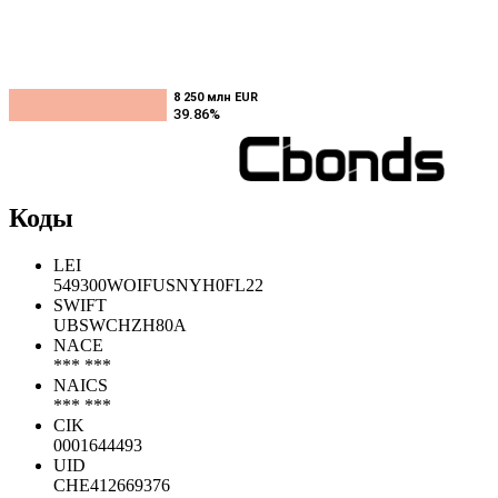
8 250 млн EUR
8 250 млн EUR
39.86%
39.86%
Коды
LEI
549300WOIFUSNYH0FL22
SWIFT
UBSWCHZH80A
NACE
*** ***
NAICS
*** ***
CIK
0001644493
UID
CHE412669376