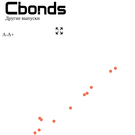
A-
A+