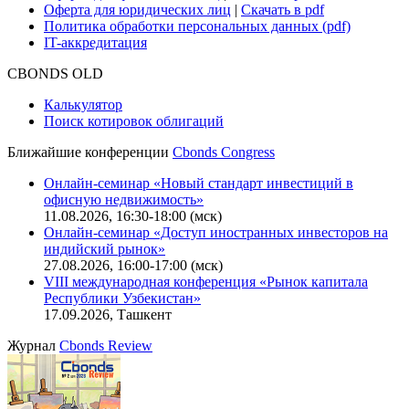
Оферта для юридических лиц
|
Скачать в pdf
Политика обработки персональных данных (pdf)
IT-аккредитация
CBONDS OLD
Калькулятор
Поиск котировок облигаций
Ближайшие конференции
Cbonds Congress
Онлайн-семинар «Новый стандарт инвестиций в
офисную недвижимость»
11.08.2026, 16:30-18:00 (мск)
Онлайн-семинар «Доступ иностранных инвесторов на
индийский рынок»
27.08.2026, 16:00-17:00 (мск)
VIII международная конференция «Рынок капитала
Республики Узбекистан»
17.09.2026, Ташкент
Журнал
Cbonds Review