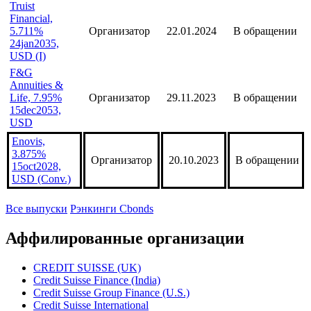
Truist
Financial,
5.711%
Организатор
22.01.2024
В обращении
24jan2035,
USD (I)
F&G
Annuities &
Life, 7.95%
Организатор
29.11.2023
В обращении
15dec2053,
USD
Enovis,
3.875%
Организатор
20.10.2023
В обращении
15oct2028,
USD (Conv.)
Все выпуски
Рэнкинги Cbonds
Аффилированные организации
CREDIT SUISSE (UK)
Credit Suisse Finance (India)
Credit Suisse Group Finance (U.S.)
Credit Suisse International