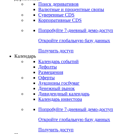
Поиск деривативов
Валютные и процентные свопы
Суверенные CDS
Корпоративные CDS
Попробуйте
7-дневный
демо-доступ
Откройте глобальную базу данных
Получить доступ
Календарь
Календарь событий
Дефолты
Размещения
Оферты
Аукционы госбумаг
Денежный рынок
Дивидендный календарь
Календарь инвестора
Попробуйте
7-дневный
демо-доступ
Откройте глобальную базу данных
Получить доступ