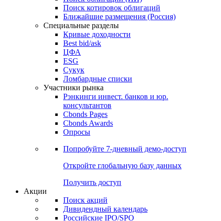
Поиск котировок облигаций
Ближайшие размещения (Россия)
Специальные разделы
Кривые доходности
Best bid/ask
ЦФА
ESG
Сукук
Ломбардные списки
Участники рынка
Рэнкинги инвест. банков и юр.
консультантов
Cbonds Pages
Cbonds Awards
Опросы
Попробуйте
7-дневный
демо-доступ
Откройте глобальную базу данных
Получить доступ
Акции
Поиск акций
Дивидендный календарь
Российские IPO/SPO