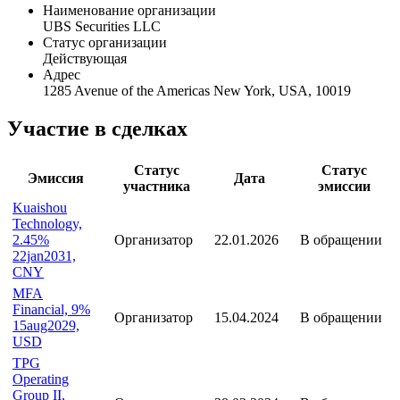
Наименование организации
UBS Securities LLC
Статус организации
Действующая
Адрес
1285 Avenue of the Americas New York, USA, 10019
Участие в сделках
Статус
Статус
Эмиссия
Дата
участника
эмиссии
Kuaishou
Technology,
2.45%
Организатор
22.01.2026
В обращении
22jan2031,
CNY
MFA
Financial, 9%
Организатор
15.04.2024
В обращении
15aug2029,
USD
TPG
Operating
Group II,