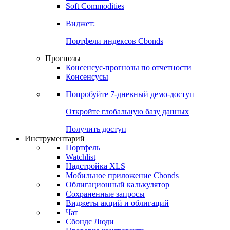
Soft Commodities
Виджет:
Портфели индексов Cbonds
Прогнозы
Консенсус-прогнозы по отчетности
Консенсусы
Попробуйте
7-дневный
демо-доступ
Откройте глобальную базу данных
Получить доступ
Инструментарий
Портфель
Watchlist
Надстройка XLS
Мобильное приложение Cbonds
Облигационный калькулятор
Сохраненные запросы
Виджеты акций и облигаций
Чат
Сбондс Люди