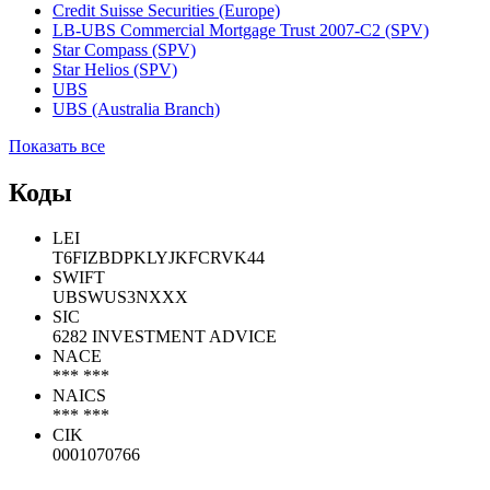
Credit Suisse Securities (Europe)
LB-UBS Commercial Mortgage Trust 2007-C2 (SPV)
Star Compass (SPV)
Star Helios (SPV)
UBS
UBS (Australia Branch)
Показать все
Коды
LEI
T6FIZBDPKLYJKFCRVK44
SWIFT
UBSWUS3NXXX
SIC
6282 INVESTMENT ADVICE
NACE
*** ***
NAICS
*** ***
CIK
0001070766