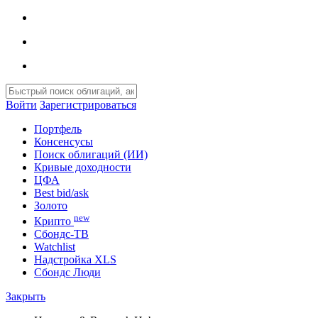
Войти
Зарегистрироваться
Портфель
Консенсусы
Поиск облигаций (ИИ)
Кривые доходности
ЦФА
Best bid/ask
Золото
new
Крипто
Сбондс-ТВ
Watchlist
Надстройка XLS
Сбондс Люди
Закрыть