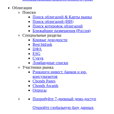
Облигации
Поиски
Поиск облигаций & Карты рынка
Поиск облигаций (ИИ)
Поиск котировок облигаций
Ближайшие размещения (Россия)
Специальные разделы
Кривые доходности
Best bid/ask
ЦФА
ESG
Сукук
Ломбардные списки
Участники рынка
Рэнкинги инвест. банков и юр.
консультантов
Cbonds Pages
Cbonds Awards
Опросы
Попробуйте
7-дневный
демо-доступ
Откройте глобальную базу данных