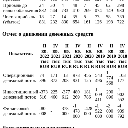
Прибыль до
24
30
4
48
7
45
62
398
налогообложения
882
544
733
410
269
074
149
930
Чистая прибыль
18
27
14
35
5
73
58
339
(убыток)
831
232
830
654
161
126
198
722
Отчет о движении денежных средств
II
IV
II
IV
II
IV
II
IV
кв.
кв.
кв.
кв.
кв.
кв.
кв.
кв.
Показатель
2022
2021
2021
2020
2020
2019
2019
2018
тыс
тыс
тыс
тыс
тыс
тыс
тыс
тыс
RUB
RUB
RUB
RUB
RUB
RUB
RUB
RUB
1
Операционный
74
171
-13
978
456
543
-103
774
денежный поток
396
372
208
931
125
496
177
568
1
4
Инвестиционный
-373
225
-377
480
181
290
009
902
денежный поток
516
460
612
269
786
896
411
552
-1
-1
-2
-4
Финансовый
-80
378
-428
-
478
522
000
939
денежный поток
008
000
000
000
000
000
792
Дополнительные параметры