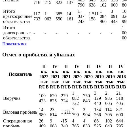
716
215
323
137
790
638
102
000
80
Итого
1
1
3
10
117
1
385
14
1 511
краткосрочные
037
084
091
32
733
063
550
161
158
обязательства
243
966
443
99
Итого
1
долгосрочные
-
-
-
-
-
-
-
-
00
обязательства
00
Показать все
Отчет о прибылях и убытках
II
IV
II
IV
II
IV
II
IV
кв.
кв.
кв.
кв.
кв.
кв.
кв.
кв.
Показатель
2022
2021
2021
2020
2020
2019
2019
2018
тыс
тыс
тыс
тыс
тыс
тыс
тыс
тыс
RUB
RUB
RUB
RUB
RUB
RUB
RUB
RUB
1
3
2
21
100
620
279
750
Выручка
082
129
985
518
423
825
724
843
722
440
605
405
14
23
7
3
134
114
821
Валовая прибыль
1 211
980
614
799
904
266
305
600
Операционная
26
9
-15
4
4
86
102
644
прибыль
469
088
340
765
833
525
043
795