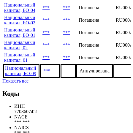
Национальный
***
***
Погашена
RU000A
капитал, БО-04
Национальный
***
***
Погашена
RU000A
капитал, БО-02
Национальный
***
***
Погашена
RU000A
капитал, БО-01
Национальный
***
***
Погашена
RU000A
капитал, 02
Национальный
***
***
Погашена
RU000A
капитал, 01
Национальный
***
Аннулирована
капитал, БО-09
Показать все
Коды
ИНН
7708607451
NACE
*** ***
NAICS
*** ***