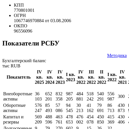
КПП
770801001
ОГРН
1067746970884 от 03.08.2006
ОКПО
96556096
Показатели РСБУ
Методика
Бухгалтерский баланс
тыс RUB
IV
IV
IV
IV
III
II
IV
I кв.
I кв.
Показатель
кв.
кв.
кв.
кв.
кв.
кв.
кв.
2023
2022
2025
2024
2023
2022
2022
2022
2021
Внеоборотные
36
652
832
987
484
518
540
556
300
активы
103
201
358
205
881
242
291
987
Оборотные
576
85
57
94
30
41
79
86
430
активы
247
493
086
545
213
162
691
713
873
Капитал и
569
488
463
478
476
454
450
415
430
резервы
209
596
761
653
002
078
850
369
406
Долгосрочные
9
79
270
602
9
15
26
32