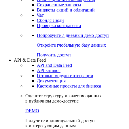
Сохраненные запросы
Виджеты акций и облигаций
Чат
Сбондс Люди
Проверка контрагента
Попробуйте
7-дневный
демо-доступ
Откройте глобальную базу данных
Получить доступ
API & Data Feed
API and Data Feed
API каталог
Готовые модули интеграции
Документация
Кастомные проекты для бизнеса
Оцените структуру и качество данных
в публичном демо-доступе
DEMO
Получите индивидуальный доступ
к интересующим данным