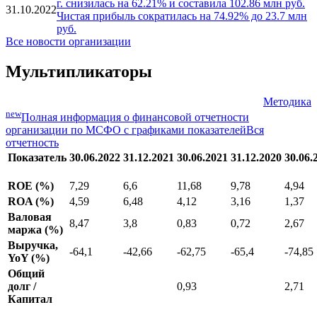
г. снизилась на 62.21% и составила 102.86 млн руб.
31.10.2022
Чистая прибыль сократилась на 74.92% до 23.7 млн
руб.
Все новости организации
Мультипликаторы
Методика
new
Полная информация о финансовой отчетности
организации по МСФО с графиками показателей
Вся
отчетность
Показатель
30.06.2022
31.12.2021
30.06.2021
31.12.2020
30.06.
ROE (%)
7,29
6,6
11,68
9,78
4,94
ROA (%)
4,59
6,48
4,12
3,16
1,37
Валовая
8,47
3,8
0,83
0,72
2,67
маржа (%)
Выручка,
-64,1
-42,66
-62,75
-65,4
-74,85
YoY (%)
Общий
долг /
0,93
2,71
Капитал