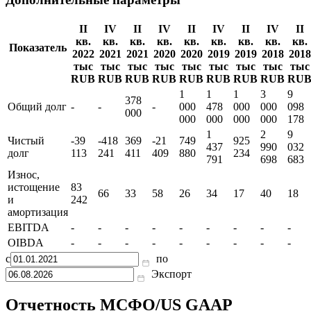
II
IV
II
IV
II
IV
II
IV
II
кв.
кв.
кв.
кв.
кв.
кв.
кв.
кв.
кв.
Показатель
2022
2021
2021
2020
2020
2019
2019
2018
2018
тыс
тыс
тыс
тыс
тыс
тыс
тыс
тыс
тыс
RUB
RUB
RUB
RUB
RUB
RUB
RUB
RUB
RU
1
1
1
3
9
378
Общий долг
-
-
-
000
478
000
000
098
000
000
000
000
000
178
1
2
9
Чистый
-39
-418
369
-21
749
925
437
990
032
долг
113
241
411
409
880
234
791
698
683
Износ,
истощение
83
66
33
58
26
34
17
40
18
и
242
амортизация
EBITDA
-
-
-
-
-
-
-
-
-
OIBDA
-
-
-
-
-
-
-
-
-
с
по
Экспорт
Отчетность МСФО/US GAAP