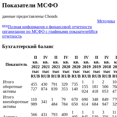
Показатели МСФО
данные предоставлены Cbonds
Методика
new
Полная информация о финансовой отчетности
организации по МСФО с графиками показателей
Вся
отчетность
Бухгалтерский баланс
II
IV
II
IV
II
IV
II
IV
I
кв.
кв.
кв.
кв.
кв.
кв.
кв.
кв.
к
Показатель
2022
2021
2021
2020
2020
2019
2019
2018
20
тыс
тыс
тыс
тыс
тыс
тыс
тыс
тыс
т
RUB
RUB
RUB
RUB
RUB
RUB
RUB
RUB
R
Итого
1
1
2
10
455
430
791
329
735
оборотные
155
181
506
76
727
874
839
353
140
активы
024
418
053
47
Итого
110
1
79
670
690
348
849
77
внеоборотные
341
989
484
784
650
614
684
947
32
активы
1
1
1
3
11
566
431
793
409
Активы
405
845
530
356
54