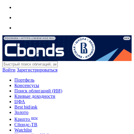
РЕКЛАМА • HTTPS://WWW.HSE.RU/
Войти
Зарегистрироваться
Портфель
Консенсусы
Поиск облигаций (ИИ)
Кривые доходности
ЦФА
Best bid/ask
Золото
new
Крипто
Сбондс-ТВ
Watchlist