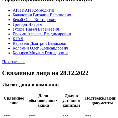
АЙТИАЙ Коммодитиз
Баланович Виталий Васильевич
Белай Олег Викторович
Грегори Ингрэм
Гудков Павел Евгеньевич
Ерохин Алексей Владимирович
КГАЛ
Караваев Дмитрий Вадимович
Коломин Олег Александрович
Косырев Михаил Геннадьевич
Показать все
Связанные лица
на 28.12.2022
Имеют доли в компании
Доля
Доля в
Связанное
Подтверждающи
обыкновенных
уставном
лицо
документы
акций
капитале
***
***
***
***