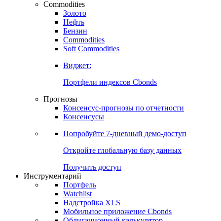
Commodities
Золото
Нефть
Бензин
Commodities
Soft Commodities
Виджет:
Портфели индексов Cbonds
Прогнозы
Консенсус-прогнозы по отчетности
Консенсусы
Попробуйте
7-дневный
демо-доступ
Откройте глобальную базу данных
Получить доступ
Инструментарий
Портфель
Watchlist
Надстройка XLS
Мобильное приложение Cbonds
Облигационный калькулятор