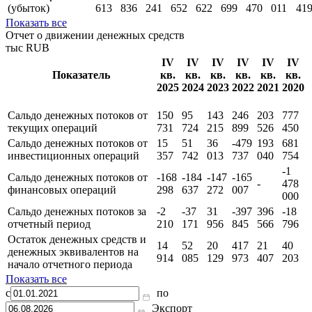
(убыток)
613
836
241
652
622
699
470
011
41
Показать все
Отчет о движении денежных средств
тыс RUB
IV
IV
IV
IV
IV
IV
Показатель
кв.
кв.
кв.
кв.
кв.
кв.
2025
2024
2023
2022
2021
2020
Сальдо денежных потоков от
150
95
143
246
203
777
текущих операций
731
724
215
899
526
450
Сальдо денежных потоков от
15
51
36
-479
193
681
инвестиционных операций
357
742
013
737
040
754
-1
Сальдо денежных потоков от
-168
-184
-147
-165
-
478
финансовых операций
298
637
272
007
000
Сальдо денежных потоков за
-2
-37
31
-397
396
-18
отчетный период
210
171
956
845
566
796
Остаток денежных средств и
14
52
20
417
21
40
денежных эквивалентов на
914
085
129
973
407
203
начало отчетного периода
Показать все
с
по
Экспорт