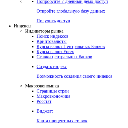
Попробуйте
7-дневный
демо-доступ
Откройте глобальную базу данных
Получить доступ
Индексы
Индикаторы рынка
Поиск индексов
Криптовалюты
Курсы валют Центральных Банков
Курсы валют Forex
Ставки центральных банков
Создать индекс
Возможность создания своего индекса
Макроэкономика
Страницы стран
Макроэкономика
Росстат
Виджет:
Карта процентных ставок