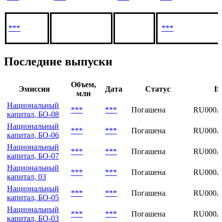
***
***
Последние выпуски
Объем,
Эмиссия
Дата
Статус
IS
млн
Национальный
***
***
Погашена
RU000A
капитал, БО-08
Национальный
***
***
Погашена
RU000A
капитал, БО-06
Национальный
***
***
Погашена
RU000A
капитал, БО-07
Национальный
***
***
Погашена
RU000A
капитал, 03
Национальный
***
***
Погашена
RU000A
капитал, БО-05
Национальный
***
***
Погашена
RU000A
капитал, БО-03