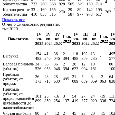
4
обязательства
732
260
368
828
505
349
159
714
Краткосрочные
33
169
155
29
89
142
195
270
763
обязательства
410
838
315
587
977
973
617
Показать все
Отчет о финансовых результатах
тыс RUB
IV
IV
IV
IV
III
II
I
I кв.
I кв.
Показатель
кв.
кв.
кв.
кв.
кв.
кв.
кв
2023
2022
2025
2024
2023
2022
2022
2022
20
154
41
36
2
118
102
13
49
Выручка
-
482
246
046
394
488
859
235
57
Валовая прибыль
34
36
36
2
28
12
10
80
-
(убыток)
526
053
046
394
623
994
181
10
Прибыль
26
28
28
21
7
6
-2
64
(убыток) от
495
173
718
630
089
089
059
063
83
продаж
Прибыль
(убыток) от
101
25
-16
3
54
27
24
-19
111
продолжающейся
899
850
254
137
419
377
929
336
72
деятельности до
налогообложения
Чистая прибыль
80
24
-12
2
45
23
20
-15
10