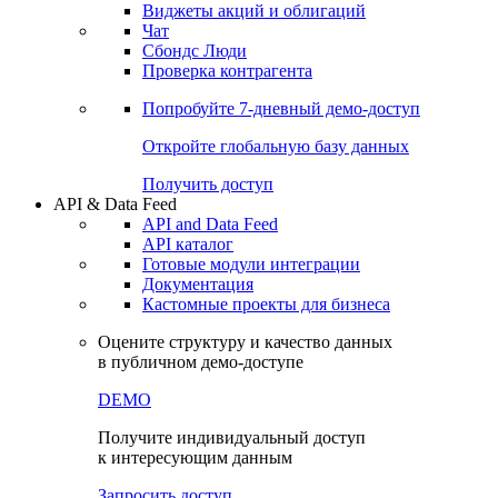
Виджеты акций и облигаций
Чат
Сбондс Люди
Проверка контрагента
Попробуйте
7-дневный
демо-доступ
Откройте глобальную базу данных
Получить доступ
API & Data Feed
API and Data Feed
API каталог
Готовые модули интеграции
Документация
Кастомные проекты для бизнеса
Оцените структуру и качество данных
в публичном демо-доступе
DEMO
Получите индивидуальный доступ
к интересующим данным
Запросить доступ