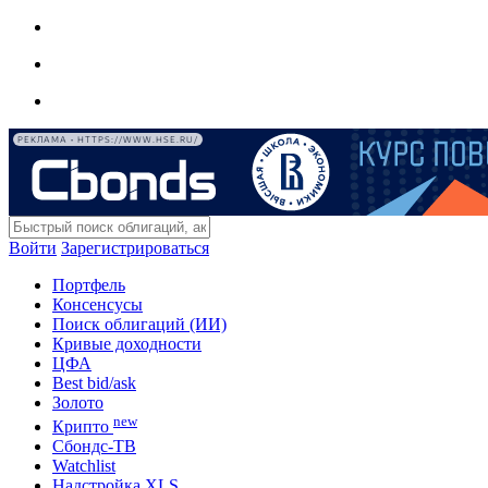
РЕКЛАМА • HTTPS://WWW.HSE.RU/
Войти
Зарегистрироваться
Портфель
Консенсусы
Поиск облигаций (ИИ)
Кривые доходности
ЦФА
Best bid/ask
Золото
new
Крипто
Сбондс-ТВ
Watchlist
Надстройка XLS