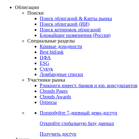
Облигации
Поиски
Поиск облигаций & Карты рынка
Поиск облигаций (ИИ)
Поиск котировок облигаций
Ближайшие размещения (Россия)
Специальные разделы
Кривые доходности
Best bid/ask
ЦФА
ESG
Сукук
Ломбардные списки
Участники рынка
Рэнкинги инвест. банков и юр. консультантов
Cbonds Pages
Cbonds Awards
Опросы
Попробуйте
7-дневный
демо-доступ
Откройте глобальную базу данных
Получить доступ