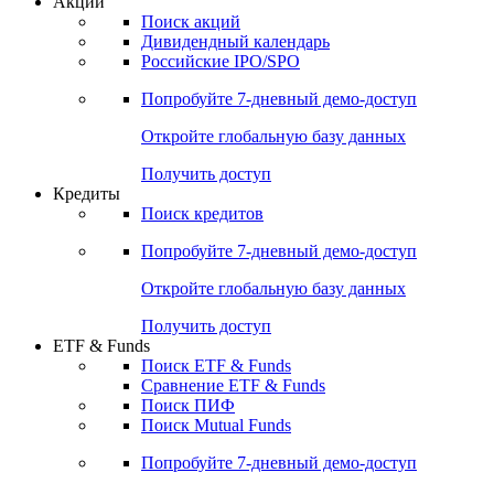
Акции
Поиск акций
Дивидендный календарь
Российские IPO/SPO
Попробуйте
7-дневный
демо-доступ
Откройте глобальную базу данных
Получить доступ
Кредиты
Поиск кредитов
Попробуйте
7-дневный
демо-доступ
Откройте глобальную базу данных
Получить доступ
ETF & Funds
Поиск ETF & Funds
Сравнение ETF & Funds
Поиск ПИФ
Поиск Mutual Funds
Попробуйте
7-дневный
демо-доступ