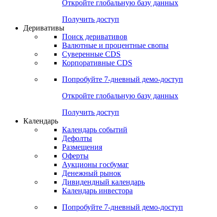
Откройте глобальную базу данных
Получить доступ
Деривативы
Поиск деривативов
Валютные и процентные свопы
Суверенные CDS
Корпоративные CDS
Попробуйте
7-дневный
демо-доступ
Откройте глобальную базу данных
Получить доступ
Календарь
Календарь событий
Дефолты
Размещения
Оферты
Аукционы госбумаг
Денежный рынок
Дивидендный календарь
Календарь инвестора
Попробуйте
7-дневный
демо-доступ