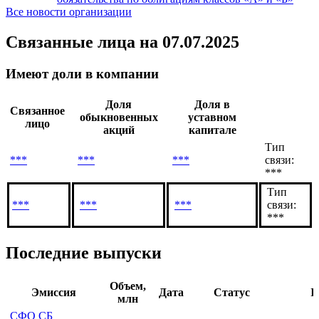
«СФО СБ Секьюритизация 2» исполнило
27.04.2026
обязательства по облигациям классов «А» и «Б»
«СФО СБ Секьюритизация 2» исполнило
26.03.2026
обязательства по облигациям классов «А» и «Б»
Все новости организации
Связанные лица
на 07.07.2025
Имеют доли в компании
Доля
Доля в
Связанное
обыкновенных
уставном
лицо
акций
капитале
Тип
***
***
***
связи:
***
Тип
***
***
***
связи:
***
Последние выпуски