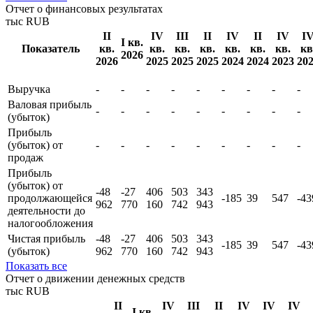
1
1
1
Краткосрочные
1 629
1 788
425
511
897
283
179
504
обязательства
933
953
761
307
072
Показать все
Отчет о финансовых результатах
тыс RUB
II
IV
III
II
IV
II
IV
I
I кв.
Показатель
кв.
кв.
кв.
кв.
кв.
кв.
кв.
кв
2026
2026
2025
2025
2025
2024
2024
2023
20
Выручка
-
-
-
-
-
-
-
-
-
Валовая прибыль
-
-
-
-
-
-
-
-
-
(убыток)
Прибыль
(убыток) от
-
-
-
-
-
-
-
-
-
продаж
Прибыль
(убыток) от
-48
-27
406
503
343
продолжающейся
-185
39
547
-43
962
770
160
742
943
деятельности до
налогообложения
Чистая прибыль
-48
-27
406
503
343
-185
39
547
-43
(убыток)
962
770
160
742
943