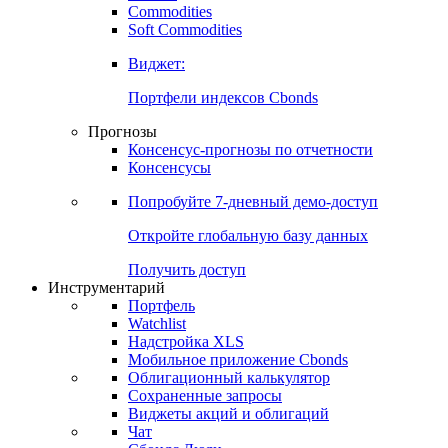
Commodities
Золото
Нефть
Бензин
Commodities
Soft Commodities
Виджет:
Портфели индексов Cbonds
Прогнозы
Консенсус-прогнозы по отчетности
Консенсусы
Попробуйте
7-дневный
демо-доступ
Откройте глобальную базу данных
Получить доступ
Инструментарий
Портфель
Watchlist
Надстройка XLS
Мобильное приложение Cbonds
Облигационный калькулятор