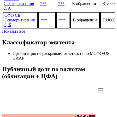
Объем,
Эмиссия
Дата
Статус
I
млн
СФО СБ
Секьюритизация
***
***
В обращении
RU000
2, А
СФО СБ
Секьюритизация
***
***
В обращении
RU000
2, Б
Показать все
Классификатор эмитента
Организация не раскрывает отчетность по МСФО/US
GAAP
Публичный долг по валютам
(облигации + ЦФА)