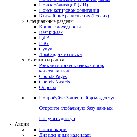
Облигации
Поиски
Поиск облигаций & Карты рынка
Поиск облигаций (ИИ)
Поиск котировок облигаций
Ближайшие размещения (Россия)
Специальные разделы
Кривые доходности
Best bid/ask
ЦФА
ESG
Сукук
Ломбардные списки
Участники рынка
Рэнкинги инвест. банков и юр.
консультантов
Cbonds Pages
Cbonds Awards
Опросы
Попробуйте
7-дневный
демо-доступ
Откройте глобальную базу данных