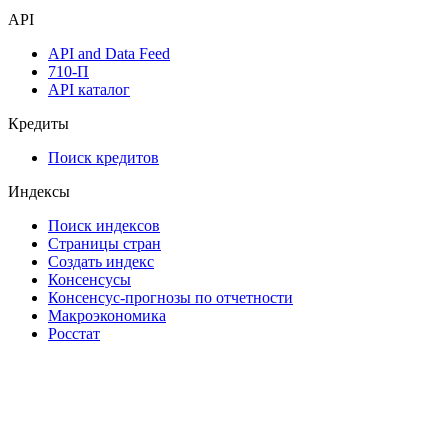
Надстройка Excel
Watchlist
Виджеты акций и облигаций
Мобильное приложение Cbonds
API
API and Data Feed
710-П
API каталог
Кредиты
Поиск кредитов
Индексы
Поиск индексов
Страницы стран
Создать индекс
Консенсусы
Консенсус-прогнозы по отчетности
Макроэкономика
Росстат
Виджет: Карта процентных ставок