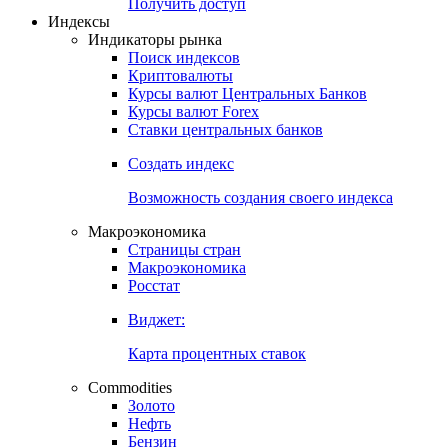
Попробуйте
7-дневный
демо-доступ
Откройте глобальную базу данных
Получить доступ
Индексы
Индикаторы рынка
Поиск индексов
Криптовалюты
Курсы валют Центральных Банков
Курсы валют Forex
Ставки центральных банков
Создать индекс
Возможность создания своего индекса
Макроэкономика
Страницы стран
Макроэкономика
Росстат
Виджет:
Карта процентных ставок