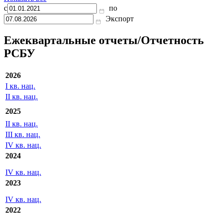
эквивалентов на
495
495
начало отчетного
периода
Показать все
с
по
Экспорт
Ежеквартальные отчеты/Отчетность
РСБУ
2026
I кв. нац.
II кв. нац.
2025
II кв. нац.
III кв. нац.
IV кв. нац.
2024
IV кв. нац.
2023