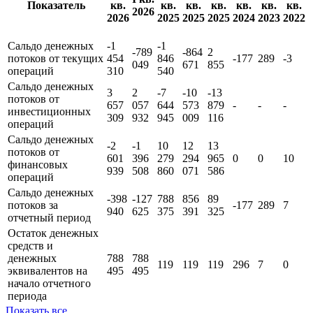
Показать все
Отчет о движении денежных средств
тыс RUB
II
IV
III
II
IV
IV
IV
I кв.
Показатель
кв.
кв.
кв.
кв.
кв.
кв.
кв.
2026
2026
2025
2025
2025
2024
2023
2022
Сальдо денежных
-1
-1
-789
-864
2
потоков от текущих
454
846
-177
289
-3
049
671
855
операций
310
540
Сальдо денежных
3
2
-7
-10
-13
потоков от
657
057
644
573
879
-
-
-
инвестиционных
309
932
945
009
116
операций
Сальдо денежных
-2
-1
10
12
13
потоков от
601
396
279
294
965
0
0
10
финансовых
939
508
860
071
586
операций
Сальдо денежных
-398
-127
788
856
89
потоков за
-177
289
7
940
625
375
391
325
отчетный период
Остаток денежных
средств и
денежных
788
788
119
119
119
296
7
0