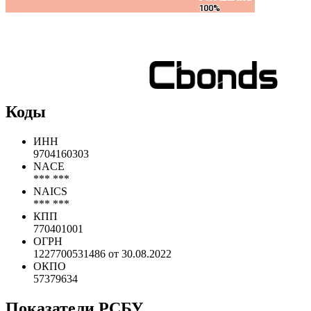
7 093 млн RUB
7 093 млн RUB
100%
100%
Коды
ИНН
9704160303
NACE
*** ***
NAICS
*** ***
КПП
770401001
ОГРН
1227700531486 от 30.08.2022