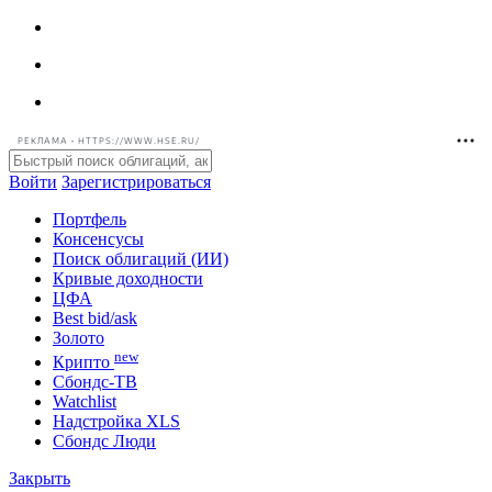
РЕКЛАМА • HTTPS://WWW.HSE.RU/
Войти
Зарегистрироваться
Портфель
Консенсусы
Поиск облигаций (ИИ)
Кривые доходности
ЦФА
Best bid/ask
Золото
new
Крипто
Сбондс-ТВ
Watchlist