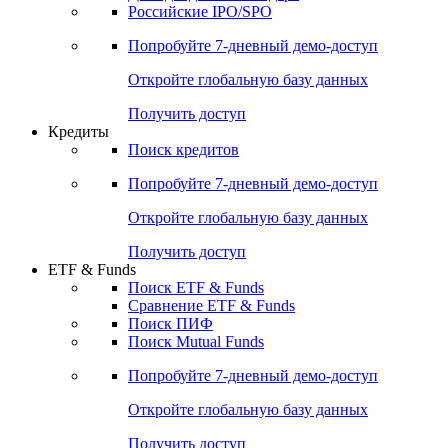
Получить доступ
Акции
Поиск акций
Дивидендный календарь
Российские IPO/SPO
Попробуйте
7-дневный
демо-доступ
Откройте глобальную базу данных
Получить доступ
Кредиты
Поиск кредитов
Попробуйте
7-дневный
демо-доступ
Откройте глобальную базу данных
Получить доступ
ETF & Funds
Поиск ETF & Funds
Сравнение ETF & Funds
Поиск ПИФ
Поиск Mutual Funds
Попробуйте
7-дневный
демо-доступ