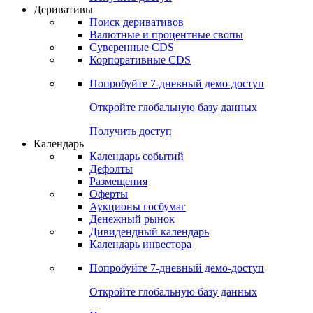
Откройте глобальную базу данных
Получить доступ
Деривативы
Поиск деривативов
Валютные и процентные свопы
Суверенные CDS
Корпоративные CDS
Попробуйте
7-дневный
демо-доступ
Откройте глобальную базу данных
Получить доступ
Календарь
Календарь событий
Дефолты
Размещения
Оферты
Аукционы госбумаг
Денежный рынок
Дивидендный календарь
Календарь инвестора