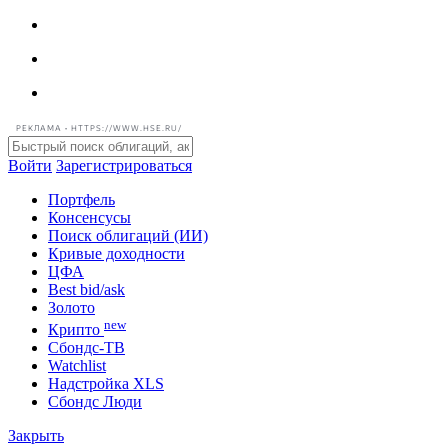
РЕКЛАМА • HTTPS://WWW.HSE.RU/
Войти
Зарегистрироваться
Портфель
Консенсусы
Поиск облигаций (ИИ)
Кривые доходности
ЦФА
Best bid/ask
Золото
new
Крипто
Сбондс-ТВ
Watchlist
Надстройка XLS