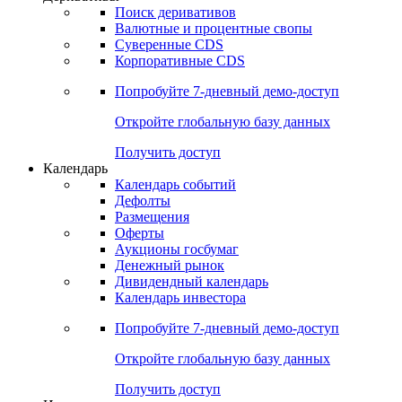
Откройте глобальную базу данных
Получить доступ
Деривативы
Поиск деривативов
Валютные и процентные свопы
Суверенные CDS
Корпоративные CDS
Попробуйте
7-дневный
демо-доступ
Откройте глобальную базу данных
Получить доступ
Календарь
Календарь событий
Дефолты
Размещения
Оферты
Аукционы госбумаг
Денежный рынок
Дивидендный календарь
Календарь инвестора
Попробуйте
7-дневный
демо-доступ