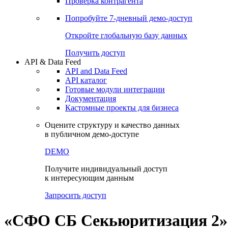
Виджеты акций и облигаций
Чат
Сбондс Люди
Проверка контрагента
Попробуйте
7-дневный
демо-доступ
Откройте глобальную базу данных
Получить доступ
API & Data Feed
API and Data Feed
API каталог
Готовые модули интеграции
Документация
Кастомные проекты для бизнеса
Оцените структуру и качество данных
в публичном демо-доступе
DEMO
Получите индивидуальный доступ
к интересующим данным
Запросить доступ