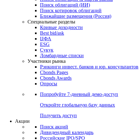
Облигации
Поиски
Поиск облигаций & Карты рынка
Поиск облигаций (ИИ)
Поиск котировок облигаций
Ближайшие размещения (Россия)
Специальные разделы
Кривые доходности
Best bid/ask
ЦФА
ESG
Сукук
Ломбардные списки
Участники рынка
Рэнкинги инвест. банков и юр. консультантов
Cbonds Pages
Cbonds Awards
Опросы
Попробуйте
7-дневный
демо-доступ
Откройте глобальную базу данных
Получить доступ