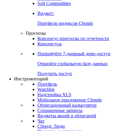
Золото
Нефть
Бензин
Commodities
Soft Commodities
Виджет:
Портфели индексов Cbonds
Прогнозы
Консенсус-прогнозы по отчетности
Консенсусы
Попробуйте
7-дневный
демо-доступ
Откройте глобальную базу данных
Получить доступ
Инструментарий
Портфель
Watchlist
Надстройка XLS
Мобильное приложение Cbonds
Облигационный калькулятор
Сохраненные запросы