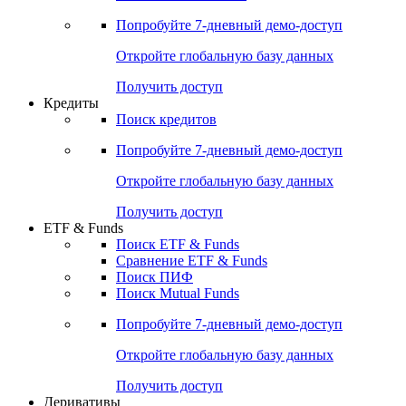
Акции
Поиск акций
Дивидендный календарь
Российские IPO/SPO
Попробуйте
7-дневный
демо-доступ
Откройте глобальную базу данных
Получить доступ
Кредиты
Поиск кредитов
Попробуйте
7-дневный
демо-доступ
Откройте глобальную базу данных
Получить доступ
ETF & Funds
Поиск ETF & Funds
Сравнение ETF & Funds
Поиск ПИФ
Поиск Mutual Funds
Попробуйте
7-дневный
демо-доступ