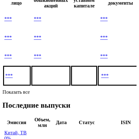
обыкновенных
уставном
лицо
документы
акций
капитале
***
***
***
***
***
***
***
***
***
***
***
Показать все
Последние выпуски
Объем,
Эмиссия
Дата
Статус
ISIN
млн
Китай, TB
0%