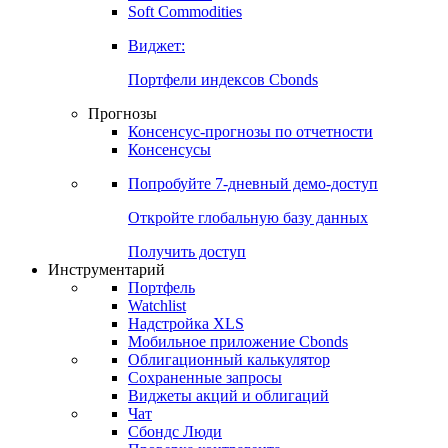
Soft Commodities
Виджет:
Портфели индексов Cbonds
Прогнозы
Консенсус-прогнозы по отчетности
Консенсусы
Попробуйте
7-дневный
демо-доступ
Откройте глобальную базу данных
Получить доступ
Инструментарий
Портфель
Watchlist
Надстройка XLS
Мобильное приложение Cbonds
Облигационный калькулятор
Сохраненные запросы
Виджеты акций и облигаций
Чат
Сбондс Люди