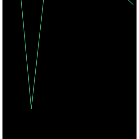
Окт '25
Янв '26
Апр '26