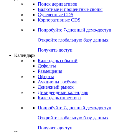
Поиск деривативов
Валютные и процентные свопы
Суверенные CDS
Корпоративные CDS
Попробуйте
7-дневный
демо-доступ
Откройте глобальную базу данных
Получить доступ
Календарь
Календарь событий
Дефолты
Размещения
Оферты
Аукционы госбумаг
Денежный рынок
Дивидендный календарь
Календарь инвестора
Попробуйте
7-дневный
демо-доступ
Откройте глобальную базу данных
Получить доступ