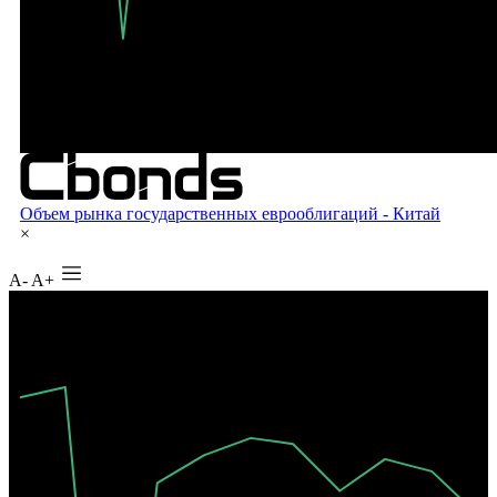
A-
A+