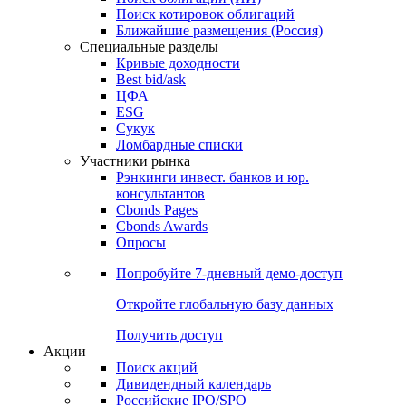
Поиск котировок облигаций
Ближайшие размещения (Россия)
Специальные разделы
Кривые доходности
Best bid/ask
ЦФА
ESG
Сукук
Ломбардные списки
Участники рынка
Рэнкинги инвест. банков и юр.
консультантов
Cbonds Pages
Cbonds Awards
Опросы
Попробуйте
7-дневный
демо-доступ
Откройте глобальную базу данных
Получить доступ
Акции
Поиск акций
Дивидендный календарь
Российские IPO/SPO