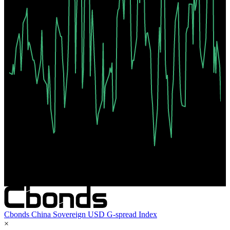
Мар '26
Май '26
Июл '26
Cbonds China Sovereign USD G-spread Index
×