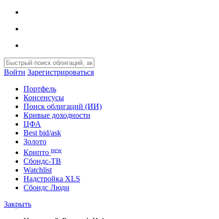
Войти
Зарегистрироваться
Портфель
Консенсусы
Поиск облигаций (ИИ)
Кривые доходности
ЦФА
Best bid/ask
Золото
new
Крипто
Сбондс-ТВ
Watchlist
Надстройка XLS
Сбондс Люди
Закрыть