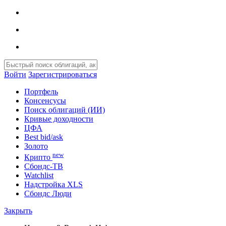
Войти
Зарегистрироваться
Портфель
Консенсусы
Поиск облигаций (ИИ)
Кривые доходности
ЦФА
Best bid/ask
Золото
new
Крипто
Сбондс-ТВ
Watchlist
Надстройка XLS
Сбондс Люди
Закрыть