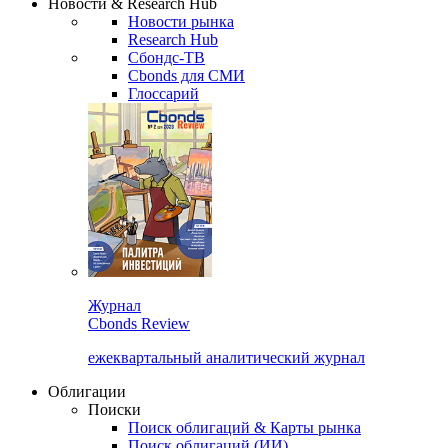
Новости & Research Hub
Новости рынка
Research Hub
Сбондс-ТВ
Cbonds для СМИ
Глоссарий
Журнал
Cbonds Review
ежеквартальный аналитический журнал
Облигации
Поиски
Поиск облигаций & Карты рынка
Поиск облигаций (ИИ)