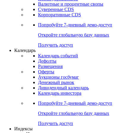
Валютные и процентные свопы
Суверенные CDS
Корпоративные CDS
Попробуйте
7-дневный
демо-доступ
Откройте глобальную базу данных
Получить доступ
Календарь
Календарь событий
Дефолты
Размещения
Оферты
Аукционы госбумаг
Денежный рынок
Дивидендный календарь
Календарь инвестора
Попробуйте
7-дневный
демо-доступ
Откройте глобальную базу данных
Получить доступ
Индексы