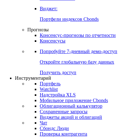
Виджет:
Портфели индексов Cbonds
Прогнозы
Консенсус-прогнозы по отчетности
Консенсусы
Попробуйте
7-дневный
демо-доступ
Откройте глобальную базу данных
Получить доступ
Инструментарий
Портфель
Watchlist
Надстройка XLS
Мобильное приложение Cbonds
Облигационный калькулятор
Сохраненные запросы
Виджеты акций и облигаций
Чат
Сбондс Люди
Проверка контрагента