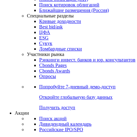
Поиск котировок облигаций
Ближайшие размещения (Россия)
Специальные разделы
Кривые доходности
Best bid/ask
ЦФА
ESG
Сукук
Ломбардные списки
Участники рынка
Рэнкинги инвест. банков и юр. консультантов
Cbonds Pages
Cbonds Awards
Опросы
Попробуйте
7-дневный
демо-доступ
Откройте глобальную базу данных
Получить доступ
Акции
Поиск акций
Дивидендный календарь
Российские IPO/SPO