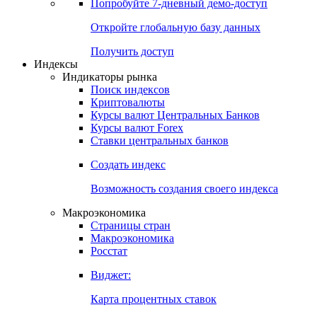
Попробуйте
7-дневный
демо-доступ
Откройте глобальную базу данных
Получить доступ
Индексы
Индикаторы рынка
Поиск индексов
Криптовалюты
Курсы валют Центральных Банков
Курсы валют Forex
Ставки центральных банков
Создать индекс
Возможность создания своего индекса
Макроэкономика
Страницы стран
Макроэкономика
Росстат
Виджет:
Карта процентных ставок