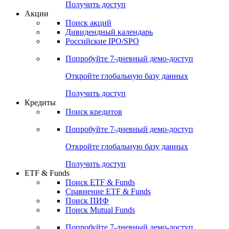
Получить доступ
Акции
Поиск акций
Дивидендный календарь
Российские IPO/SPO
Попробуйте
7-дневный
демо-доступ
Откройте глобальную базу данных
Получить доступ
Кредиты
Поиск кредитов
Попробуйте
7-дневный
демо-доступ
Откройте глобальную базу данных
Получить доступ
ETF & Funds
Поиск ETF & Funds
Сравнение ETF & Funds
Поиск ПИФ
Поиск Mutual Funds
Попробуйте
7-дневный
демо-доступ