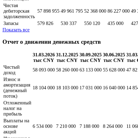
Чистая
дебиторская
57 898 955
49 961 795
52 368 000
86 227 000
49 
задолженность
Запасы
579 826
530 337
550 120
435 000
427
Показать все
Отчет о движении денежных средств
31.03.2026
31.12.2025
30.09.2025
30.06.2025
31.03
тыс CNY
тыс CNY
тыс CNY
тыс CNY
тыс
Чистый
58 093 000
58 260 000
63 133 000
55 628 000
47 82
доход
Износ и
амортизация
18 104 000
18 103 000
17 031 000
16 040 000
14 85
(денежный
поток)
Отложенный
налог на
прибыль
Выплаты на
основе
6 534 000
7 210 000
7 188 000
8 264 000
11 06
акций