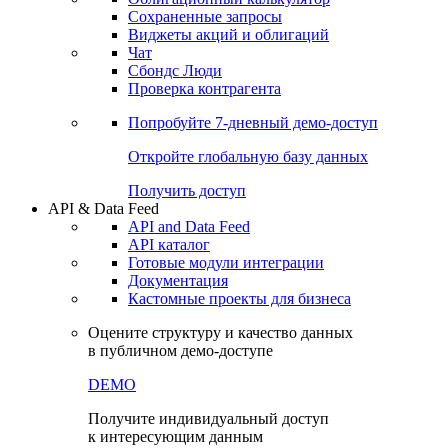
Сохраненные запросы
Виджеты акций и облигаций
Чат
Сбондс Люди
Проверка контрагента
Попробуйте
7-дневный
демо-доступ
Откройте глобальную базу данных
Получить доступ
API & Data Feed
API and Data Feed
API каталог
Готовые модули интеграции
Документация
Кастомные проекты для бизнеса
Оцените структуру и качество данных
в публичном демо-доступе
DEMO
Получите индивидуальный доступ
к интересующим данным