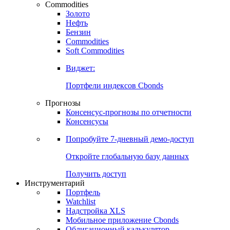
Commodities
Золото
Нефть
Бензин
Commodities
Soft Commodities
Виджет:
Портфели индексов Cbonds
Прогнозы
Консенсус-прогнозы по отчетности
Консенсусы
Попробуйте
7-дневный
демо-доступ
Откройте глобальную базу данных
Получить доступ
Инструментарий
Портфель
Watchlist
Надстройка XLS
Мобильное приложение Cbonds
Облигационный калькулятор