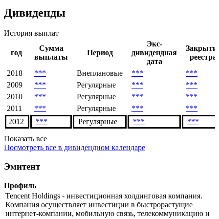
Дивиденды
История выплат
Экс-
Сумма
Закрыти
год
Период
дивидендная
выплаты
реестра
дата
2018
***
Внеплановые
***
***
2009
***
Регулярные
***
***
2010
***
Регулярные
***
***
2011
***
Регулярные
***
***
2012
***
Регулярные
***
***
Показать все
Посмотреть все в дивидендном календаре
Эмитент
Профиль
Tencent Holdings - инвестиционная холдинговая компания.
Компания осуществляет инвестиции в быстрорастущие
интернет-компании, мобильную связь, телекоммуникацию и