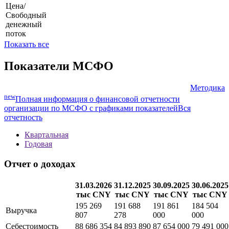
Цена/
Свободный
денежный
поток
Показать все
Показатели МСФО
Методика
new
Полная информация о финансовой отчетности
организации по МСФО с графиками показателей
Вся
отчетность
Квартальная
Годовая
Отчет о доходах
31.03.2026
31.12.2025
30.09.2025
30.06.2025
тыс CNY
тыс CNY
тыс CNY
тыс CNY
195 269
191 688
191 861
184 504
Выручка
807
278
000
000
Себестоимость
88 686 354
84 893 890
87 654 000
79 491 000