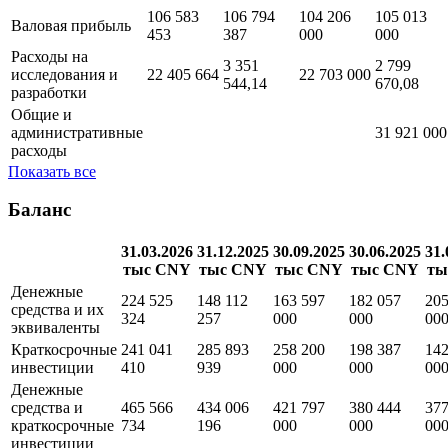
106 583
106 794
104 206
105 013
Валовая прибыль
453
387
000
000
Расходы на
3 351
2 799
исследования и
22 405 664
22 703 000
544,14
670,08
разработки
Общие и
административные
31 921 000
расходы
Показать все
Баланс
31.03.2026
31.12.2025
30.09.2025
30.06.2025
31.
тыс CNY
тыс CNY
тыс CNY
тыс CNY
ты
Денежные
224 525
148 112
163 597
182 057
205
средства и их
324
257
000
000
00
эквиваленты
Краткосрочные
241 041
285 893
258 200
198 387
142
инвестиции
410
939
000
000
00
Денежные
средства и
465 566
434 006
421 797
380 444
377
краткосрочные
734
196
000
000
00
инвестиции