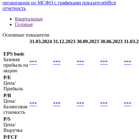
организации по МСФО с графиками показателей
Вся
отчетность
Квартальные
Годовые
Основные показатели
31.03.2024
31.12.2023
30.09.2023
30.06.2023
31.03.
EPS basic
Базовая
***
***
***
***
***
прибыль на
акцию
P/E
Цена/
Прибыль
P/B
Цена/
***
***
***
***
***
Балансовая
стоимость
P/S
Цена/
Выручка
P/FCF