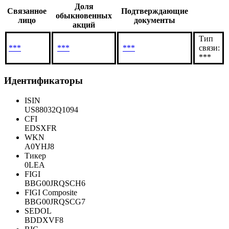
Доля
Связанное
Подтверждающие
обыкновенных
лицо
документы
акций
Тип
***
***
***
связи:
***
Идентификаторы
ISIN
US88032Q1094
CFI
EDSXFR
WKN
A0YHJ8
Тикер
0LEA
FIGI
BBG00JRQSCH6
FIGI Composite
BBG00JRQSCG7
SEDOL
BDDXVF8