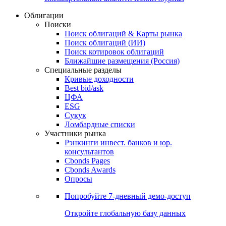
Облигации
Поиски
Поиск облигаций & Карты рынка
Поиск облигаций (ИИ)
Поиск котировок облигаций
Ближайшие размещения (Россия)
Специальные разделы
Кривые доходности
Best bid/ask
ЦФА
ESG
Сукук
Ломбардные списки
Участники рынка
Рэнкинги инвест. банков и юр.
консультантов
Cbonds Pages
Cbonds Awards
Опросы
Попробуйте
7-дневный
демо-доступ
Откройте глобальную базу данных