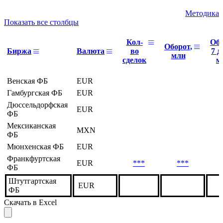
Методика
Показать все столбцы
Кол-
Об
Оборот,
Биржа
Валюта
во
7 д
млн
сделок
м
Венская ФБ
EUR
Гамбургская ФБ
EUR
Дюссельдорфская
EUR
ФБ
Мексиканская
MXN
ФБ
Мюнхенская ФБ
EUR
Франкфуртская
EUR
***
***
ФБ
Штутгартская
EUR
ФБ
Скачать в Excel