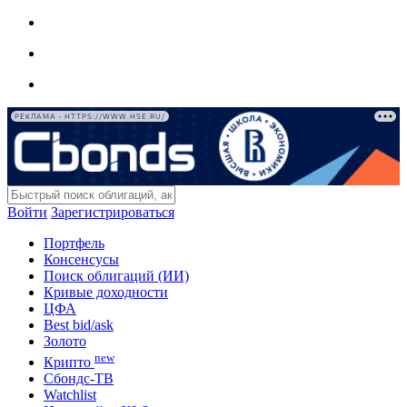
РЕКЛАМА • HTTPS://WWW.HSE.RU/
Войти
Зарегистрироваться
Портфель
Консенсусы
Поиск облигаций (ИИ)
Кривые доходности
ЦФА
Best bid/ask
Золото
new
Крипто
Сбондс-ТВ
Watchlist