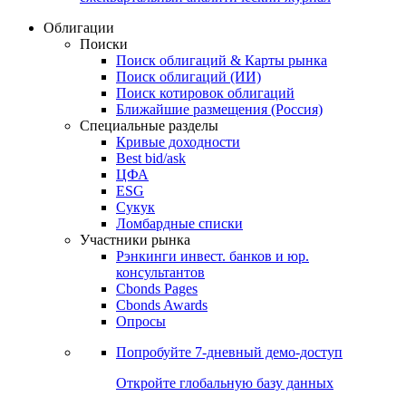
Облигации
Поиски
Поиск облигаций & Карты рынка
Поиск облигаций (ИИ)
Поиск котировок облигаций
Ближайшие размещения (Россия)
Специальные разделы
Кривые доходности
Best bid/ask
ЦФА
ESG
Сукук
Ломбардные списки
Участники рынка
Рэнкинги инвест. банков и юр.
консультантов
Cbonds Pages
Cbonds Awards
Опросы
Попробуйте
7-дневный
демо-доступ
Откройте глобальную базу данных