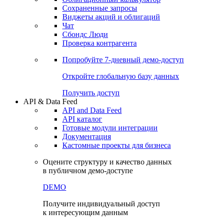
Сохраненные запросы
Виджеты акций и облигаций
Чат
Сбондс Люди
Проверка контрагента
Попробуйте
7-дневный
демо-доступ
Откройте глобальную базу данных
Получить доступ
API & Data Feed
API and Data Feed
API каталог
Готовые модули интеграции
Документация
Кастомные проекты для бизнеса
Оцените структуру и качество данных
в публичном демо-доступе
DEMO
Получите индивидуальный доступ
к интересующим данным