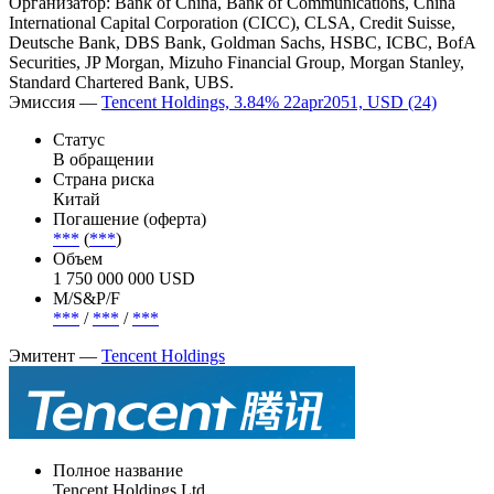
Организатор: Bank of China, Bank of Communications, China
International Capital Corporation (CICC), CLSA, Credit Suisse,
Deutsche Bank, DBS Bank, Goldman Sachs, HSBC, ICBC, BofA
Securities, JP Morgan, Mizuho Financial Group, Morgan Stanley,
Standard Chartered Bank, UBS.
Эмиссия —
Tencent Holdings, 3.84% 22apr2051, USD (24)
Статус
В обращении
Страна риска
Китай
Погашение (оферта)
***
(
***
)
Объем
1 750 000 000 USD
М/S&P/F
***
/
***
/
***
Эмитент —
Tencent Holdings
Полное название
Tencent Holdings Ltd