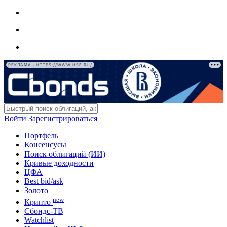
РЕКЛАМА • HTTPS://WWW.HSE.RU/
Войти
Зарегистрироваться
Портфель
Консенсусы
Поиск облигаций (ИИ)
Кривые доходности
ЦФА
Best bid/ask
Золото
new
Крипто
Сбондс-ТВ
Watchlist