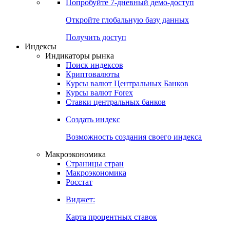
Попробуйте
7-дневный
демо-доступ
Откройте глобальную базу данных
Получить доступ
Индексы
Индикаторы рынка
Поиск индексов
Криптовалюты
Курсы валют Центральных Банков
Курсы валют Forex
Ставки центральных банков
Создать индекс
Возможность создания своего индекса
Макроэкономика
Страницы стран
Макроэкономика
Росстат
Виджет:
Карта процентных ставок