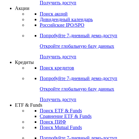
Получить доступ
Акции
Поиск акций
Дивидендный календарь
Российские IPO/SPO
Попробуйте
7-дневный
демо-доступ
Откройте глобальную базу данных
Получить доступ
Кредиты
Поиск кредитов
Попробуйте
7-дневный
демо-доступ
Откройте глобальную базу данных
Получить доступ
ETF & Funds
Поиск ETF & Funds
Сравнение ETF & Funds
Поиск ПИФ
Поиск Mutual Funds
Попробуйте
7-дневный
демо-доступ