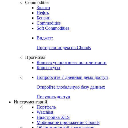
Commodities
Золото
Нефть
Бензин
Commodities
Soft Commodities
Виджет:
Портфели индексов Cbonds
Прогнозы
Консенсус-прогнозы по отчетности
Консенсусы
Попробуйте
7-дневный
демо-доступ
Откройте глобальную базу данных
Получить доступ
Инструментарий
Портфель
Watchlist
Надстройка XLS
Мобильное приложение Cbonds
Облигационный калькулятор