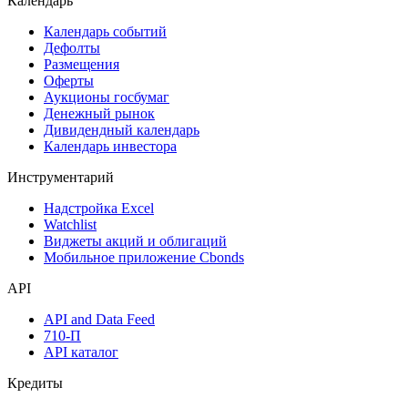
Календарь
Календарь событий
Дефолты
Размещения
Оферты
Аукционы госбумаг
Денежный рынок
Дивидендный календарь
Календарь инвестора
Инструментарий
Надстройка Excel
Watchlist
Виджеты акций и облигаций
Мобильное приложение Cbonds
API
API and Data Feed
710-П
API каталог
Кредиты