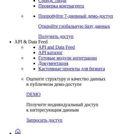
Сохраненные запросы
Виджеты акций и облигаций
Чат
Сбондс Люди
Проверка контрагента
Попробуйте
7-дневный
демо-доступ
Откройте глобальную базу данных
Получить доступ
API & Data Feed
API and Data Feed
API каталог
Готовые модули интеграции
Документация
Кастомные проекты для бизнеса
Оцените структуру и качество данных
в публичном демо-доступе
DEMO
Получите индивидуальный доступ
к интересующим данным