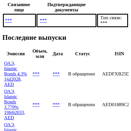
В которых компания имеет доли
Связанное
Подтверждающие
лицо
документы
Тип связи:
***
***
***
Последние выпуски
Объем,
Эмиссия
Дата
Статус
ISIN
млн
ОАЭ,
Islamic
Bonds 4.3%
***
***
В обращении
AEDFXB25D0
1jul2028,
AED
ОАЭ,
Islamic
Bonds
***
***
В обращении
AED01889C2
3.779%