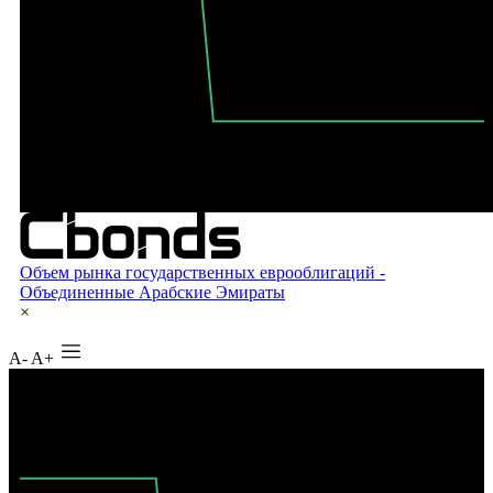
A-
A+