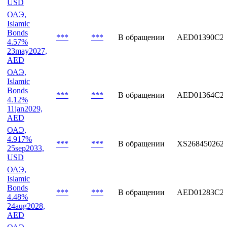
ОАЭ,
4.857%
***
***
В обращении
XS285066263
2jul2034,
USD
ОАЭ,
Islamic
Bonds
***
***
В обращении
AED01390C2
4.57%
23may2027,
AED
ОАЭ,
Islamic
Bonds
***
***
В обращении
AED01364C2
4.12%
11jan2029,
AED
ОАЭ,
4.917%
***
***
В обращении
XS268450262
25sep2033,
USD
ОАЭ,
Islamic
Bonds