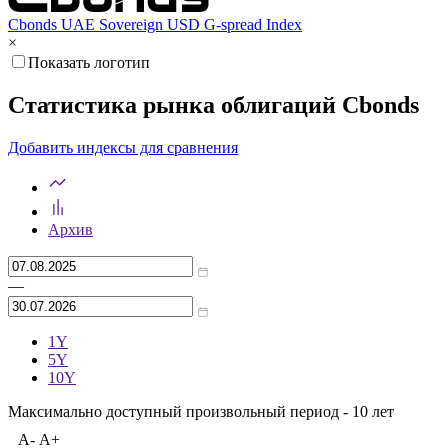
Мар '26
Май '26
Июл '26
Cbonds UAE Sovereign USD G-spread Index
×
Показать логотип
Статистика рынка облигаций Cbonds
Добавить индексы для сравнения
Архив
—
1Y
5Y
10Y