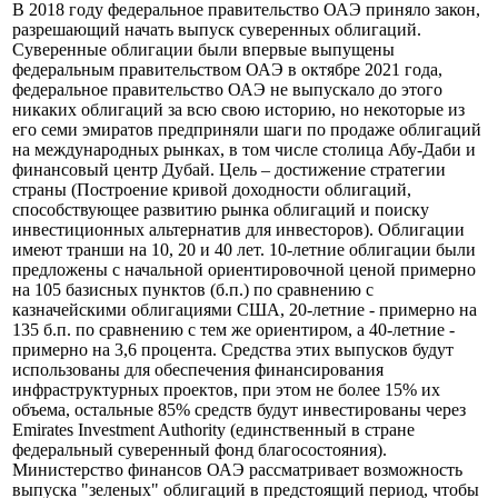
Рынок облигаций ОАЭ представлен суверенными и
национальными облигациями.
В 2018 году федеральное правительство ОАЭ приняло закон,
разрешающий начать выпуск суверенных облигаций.
Суверенные облигации были впервые выпущены
федеральным правительством ОАЭ в октябре 2021 года,
федеральное правительство ОАЭ не выпускало до этого
никаких облигаций за всю свою историю, но некоторые из
его семи эмиратов предприняли шаги по продаже облигаций
на международных рынках, в том числе столица Абу-Даби и
финансовый центр Дубай. Цель – достижение стратегии
страны (Построение кривой доходности облигаций,
способствующее развитию рынка облигаций и поиску
инвестиционных альтернатив для инвесторов). Облигации
имеют транши на 10, 20 и 40 лет. 10-летние облигации были
предложены с начальной ориентировочной ценой примерно
на 105 базисных пунктов (б.п.) по сравнению с
казначейскими облигациями США, 20-летние - примерно на
135 б.п. по сравнению с тем же ориентиром, а 40-летние -
примерно на 3,6 процента. Средства этих выпусков будут
использованы для обеспечения финансирования
инфраструктурных проектов, при этом не более 15% их
объема, остальные 85% средств будут инвестированы через