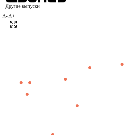
A-
A+