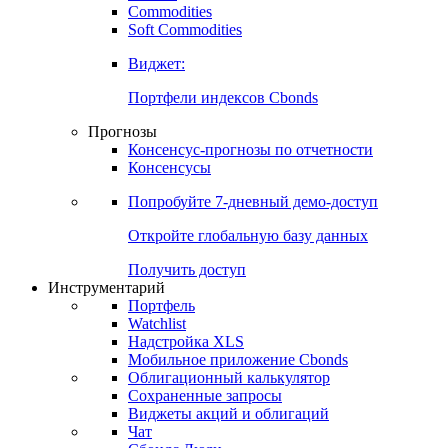
Commodities
Золото
Нефть
Бензин
Commodities
Soft Commodities
Виджет:
Портфели индексов Cbonds
Прогнозы
Консенсус-прогнозы по отчетности
Консенсусы
Попробуйте
7-дневный
демо-доступ
Откройте глобальную базу данных
Получить доступ
Инструментарий
Портфель
Watchlist
Надстройка XLS
Мобильное приложение Cbonds
Облигационный калькулятор