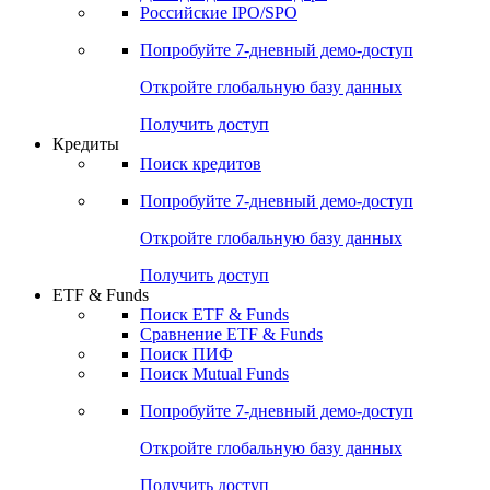
Получить доступ
Акции
Поиск акций
Дивидендный календарь
Российские IPO/SPO
Попробуйте
7-дневный
демо-доступ
Откройте глобальную базу данных
Получить доступ
Кредиты
Поиск кредитов
Попробуйте
7-дневный
демо-доступ
Откройте глобальную базу данных
Получить доступ
ETF & Funds
Поиск ETF & Funds
Сравнение ETF & Funds
Поиск ПИФ
Поиск Mutual Funds
Попробуйте
7-дневный
демо-доступ