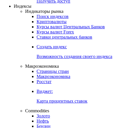
Попробуйте
7-дневный
демо-доступ
Откройте глобальную базу данных
Получить доступ
Индексы
Индикаторы рынка
Поиск индексов
Криптовалюты
Курсы валют Центральных Банков
Курсы валют Forex
Ставки центральных банков
Создать индекс
Возможность создания своего индекса
Макроэкономика
Страницы стран
Макроэкономика
Росстат
Виджет:
Карта процентных ставок