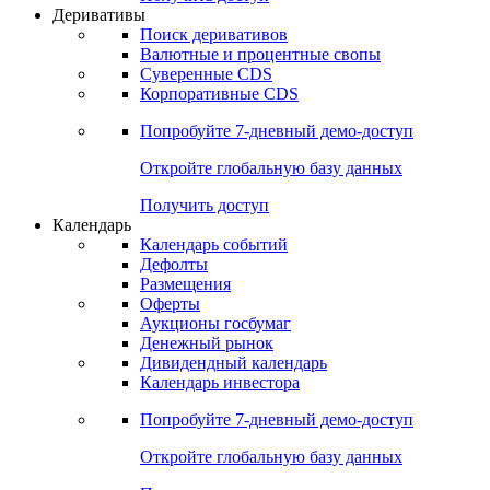
Откройте глобальную базу данных
Получить доступ
Деривативы
Поиск деривативов
Валютные и процентные свопы
Суверенные CDS
Корпоративные CDS
Попробуйте
7-дневный
демо-доступ
Откройте глобальную базу данных
Получить доступ
Календарь
Календарь событий
Дефолты
Размещения
Оферты
Аукционы госбумаг
Денежный рынок
Дивидендный календарь
Календарь инвестора