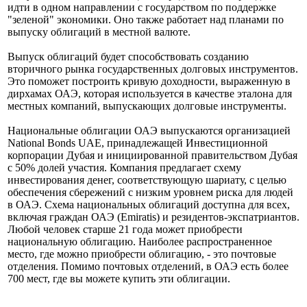
Emirates Investment Authority (единственный в стране
федеральный суверенный фонд благосостояния).
Министерство финансов ОАЭ рассматривает возможность
выпуска "зеленых" облигаций в предстоящий период, чтобы
идти в одном направлении с государством по поддержке
"зеленой" экономики. Оно также работает над планами по
выпуску облигаций в местной валюте.
Выпуск облигаций будет способствовать созданию
вторичного рынка государственных долговых инструментов.
Это поможет построить кривую доходности, выраженную в
дирхамах ОАЭ, которая используется в качестве эталона для
местных компаний, выпускающих долговые инструменты.
Национальные облигации ОАЭ выпускаются организацией
National Bonds UAE, принадлежащей Инвестиционной
корпорации Дубая и инициированной правительством Дубая
с 50% долей участия. Компания предлагает схему
инвестирования денег, соответствующую шариату, с целью
обеспечения сбережений с низким уровнем риска для людей
в ОАЭ. Схема национальных облигаций доступна для всех,
включая граждан ОАЭ (Emiratis) и резидентов-экспатриантов.
Любой человек старше 21 года может приобрести
национальную облигацию. Наиболее распространенное
место, где можно приобрести облигацию, - это почтовые