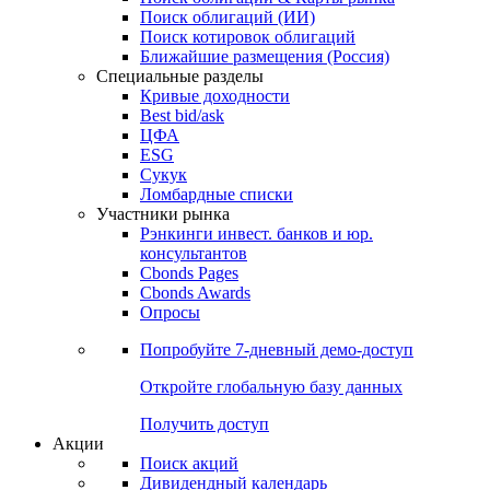
Облигации
Поиски
Поиск облигаций & Карты рынка
Поиск облигаций (ИИ)
Поиск котировок облигаций
Ближайшие размещения (Россия)
Специальные разделы
Кривые доходности
Best bid/ask
ЦФА
ESG
Сукук
Ломбардные списки
Участники рынка
Рэнкинги инвест. банков и юр.
консультантов
Cbonds Pages
Cbonds Awards
Опросы
Попробуйте
7-дневный
демо-доступ
Откройте глобальную базу данных