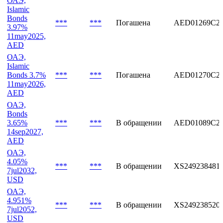
***
***
В обращении
AED01283C2
4.48%
24aug2028,
AED
ОАЭ,
Islamic
Bonds
***
***
Погашена
AED01269C2
3.97%
11may2025,
AED
ОАЭ,
Islamic
Bonds 3.7%
***
***
Погашена
AED01270C2
11may2026,
AED
ОАЭ,
Bonds
3.65%
***
***
В обращении
AED01089C2
14sep2027,
AED
ОАЭ,
4.05%
***
***
В обращении
XS249238481
7jul2032,
USD