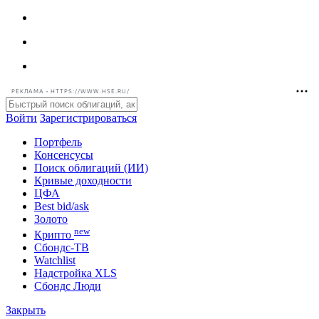
РЕКЛАМА • HTTPS://WWW.HSE.RU/
Войти
Зарегистрироваться
Портфель
Консенсусы
Поиск облигаций (ИИ)
Кривые доходности
ЦФА
Best bid/ask
Золото
new
Крипто
Сбондс-ТВ
Watchlist