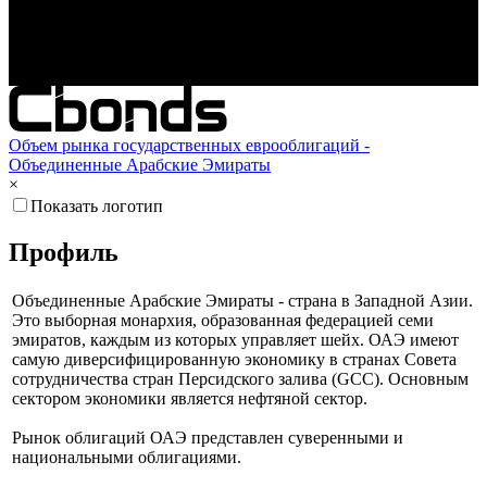
Окт '25
Янв '26
Апр '26
Объем рынка государственных еврооблигаций -
Объединенные Арабские Эмираты
×
Показать логотип
Профиль
Объединенные Арабские Эмираты - страна в Западной Азии.
Это выборная монархия, образованная федерацией семи
эмиратов, каждым из которых управляет шейх. ОАЭ имеют
самую диверсифицированную экономику в странах Совета
сотрудничества стран Персидского залива (GCC). Основным
сектором экономики является нефтяной сектор.