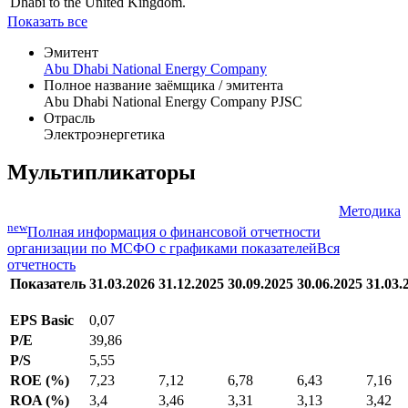
Dhabi to the United Kingdom.
Показать все
Эмитент
Abu Dhabi National Energy Company
Полное название заёмщика / эмитента
Abu Dhabi National Energy Company PJSC
Отрасль
Электроэнергетика
Мультипликаторы
Методика
new
Полная информация о финансовой отчетности
организации по МСФО с графиками показателей
Вся
отчетность
Показатель
31.03.2026
31.12.2025
30.09.2025
30.06.2025
31.03.
EPS Basic
0,07
P/E
39,86
P/S
5,55
ROE (%)
7,23
7,12
6,78
6,43
7,16
ROA (%)
3,4
3,46
3,31
3,13
3,42