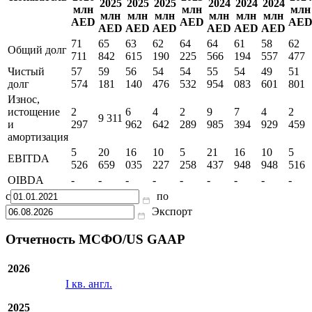
2025
2025
2025
2024
2024
2024
млн
млн
млн
млн
млн
млн
млн
млн
млн
AED
AED
AE
AED
AED
AED
AED
AED
AED
71
65
63
62
64
64
61
58
62
Общий долг
711
842
615
190
225
566
194
557
477
Чистый
57
59
56
54
54
55
54
49
51
долг
574
181
140
476
532
954
083
601
801
Износ,
истощение
2
6
4
2
9
7
4
2
9 311
и
297
962
642
289
985
394
929
459
амортизация
5
20
16
10
5
21
16
10
5
EBITDA
526
659
035
227
258
437
948
948
516
OIBDA
-
-
-
-
-
-
-
-
-
с
по
Экспорт
Отчетность МСФО/US GAAP
2026
I кв. англ.
2025