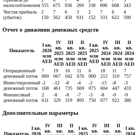
налогообложения
555
675
036
269
338
890
668
343
Чистая прибыль
2
7
6
3
2
7
6
4
(убыток)
150
562
450
931
152
333
622
590
Отчет о движении денежных средств
IV
III
II
IV
III
II
I кв.
I кв.
кв.
кв.
кв.
кв.
кв.
кв.
Показатель
2026
2025
2025
2025
2025
2024
2024
2024
млн
млн
млн
млн
млн
млн
млн
млн
AED
AED
AED
AED
AED
AED
AED
AED
Операционный
7
19
16
11
6
18
11
7
денежный поток
009
067
042
676
900
212
310
757
Инвестиционный
-2
-12
-8
-4
-2
-15
-8
-3
денежный поток
168
461
735
669
075
604
447
433
Финансовый
2
-8
-8
-7
-3
-8
-9
-9
денежный поток
631
329
319
895
750
077
922
380
Дополнительные параметры
IV
III
II
IV
III
II
I кв.
I кв.
I кв.
кв.
кв.
кв.
кв.
кв.
кв.
Показатель
2026
2025
2024