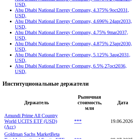
USD,
Abu Dhabi National Energy Company, 4.375% 9oct2031,
USD,
Abu Dhabi National Energy Company, 4.696% 24apr2033,
USD,
Abu Dhabi National Energy Company, 4.75% 9mar2037,
USD,
Abu Dhabi National Energy Company, 4.875% 23apr2030,
USD,
Abu Dhabi National Energy Company, 5.125% 3aug2031,
USD,
Abu Dhabi National Energy Company, 6.5% 27oct2036,
USD,
Институциональные держатели
Рыночная
Держатель
стоимость,
Дата
млн
Amundi Prime All Country
World UCITS ETF (USD)
***
19.06.2026
(Acc)
Goldman Sachs MarketBeta