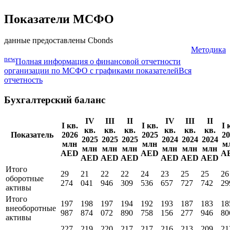
Показатели МСФО
данные предоставлены Cbonds
Методика
new
Полная информация о финансовой отчетности
организации по МСФО с графиками показателей
Вся
отчетность
Бухгалтерский баланс
IV
III
II
IV
III
II
I кв.
I кв.
I 
кв.
кв.
кв.
кв.
кв.
кв.
Показатель
2026
2025
20
2025
2025
2025
2024
2024
2024
млн
млн
м
млн
млн
млн
млн
млн
млн
AED
AED
A
AED
AED
AED
AED
AED
AED
Итого
29
21
22
22
24
23
25
25
26
оборотные
274
041
946
309
536
657
727
742
29
активы
Итого
197
198
197
194
192
193
187
183
18
внеоборотные
987
874
072
890
758
156
277
946
80
активы
227
219
220
217
217
216
213
209
21