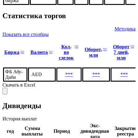
биржа
Статистика торгов
Методика
Показать все столбцы
Кол-
Оборот
Оборот,
Биржа
Валюта
во
7 дней,
млн
сделок
млн
ФБ Абу-
AED
***
***
***
Даби
Скачать в Excel
Дивиденды
История выплат
Экс-
Сумма
Закрытие
год
Период
дивидендная
выплаты
реестра
дата