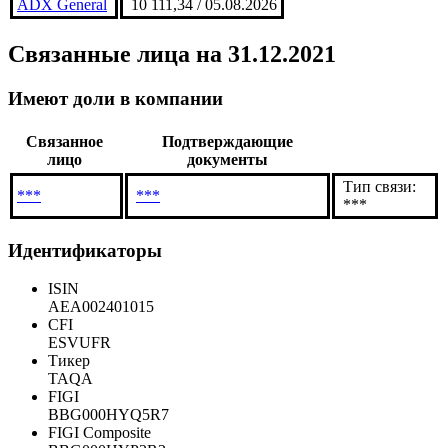
ADX General
10 111,34 / 05.08.2026
Связанные лица
на 31.12.2021
Имеют доли в компании
Связанное
Подтверждающие
лицо
документы
Тип связи:
***
***
***
Идентификаторы
ISIN
AEA002401015
CFI
ESVUFR
Тикер
TAQA
FIGI
BBG000HYQ5R7
FIGI Composite