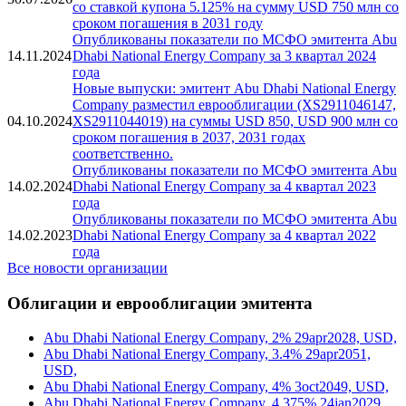
со ставкой купона 5.125% на сумму USD 750 млн со
сроком погашения в 2031 году
Опубликованы показатели по МСФО эмитента Abu
14.11.2024
Dhabi National Energy Company за 3 квартал 2024
года
Новые выпуски: эмитент Abu Dhabi National Energy
Company разместил еврооблигации (XS2911046147,
04.10.2024
XS2911044019) на суммы USD 850, USD 900 млн со
сроком погашения в 2037, 2031 годах
соответственно.
Опубликованы показатели по МСФО эмитента Abu
14.02.2024
Dhabi National Energy Company за 4 квартал 2023
года
Опубликованы показатели по МСФО эмитента Abu
14.02.2023
Dhabi National Energy Company за 4 квартал 2022
года
Все новости организации
Облигации и еврооблигации эмитента
Abu Dhabi National Energy Company, 2% 29apr2028, USD,
Abu Dhabi National Energy Company, 3.4% 29apr2051,
USD,
Abu Dhabi National Energy Company, 4% 3oct2049, USD,
Abu Dhabi National Energy Company, 4.375% 24jan2029,