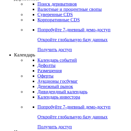
Поиск деривативов
Валютные и процентные свопы
Суверенные CDS
Корпоративные CDS
Попробуйте
7-дневный
демо-доступ
Откройте глобальную базу данных
Получить доступ
Календарь
Календарь событий
Дефолты
Размещения
Оферты
Аукционы госбумаг
Денежный рынок
Дивидендный календарь
Календарь инвестора
Попробуйте
7-дневный
демо-доступ
Откройте глобальную базу данных
Получить доступ