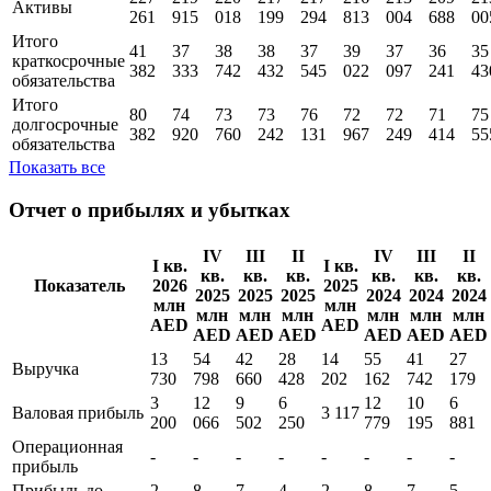
Активы
261
915
018
199
294
813
004
688
00
Итого
41
37
38
38
37
39
37
36
35
краткосрочные
382
333
742
432
545
022
097
241
43
обязательства
Итого
80
74
73
73
76
72
72
71
75
долгосрочные
382
920
760
242
131
967
249
414
55
обязательства
Показать все
Отчет о прибылях и убытках
IV
III
II
IV
III
II
I кв.
I кв.
кв.
кв.
кв.
кв.
кв.
кв.
Показатель
2026
2025
2025
2025
2025
2024
2024
2024
млн
млн
млн
млн
млн
млн
млн
млн
AED
AED
AED
AED
AED
AED
AED
AED
13
54
42
28
14
55
41
27
Выручка
730
798
660
428
202
162
742
179
3
12
9
6
12
10
6
Валовая прибыль
3 117
200
066
502
250
779
195
881
Операционная
-
-
-
-
-
-
-
-
прибыль
Прибыль до
2
8
7
4
2
8
7
5