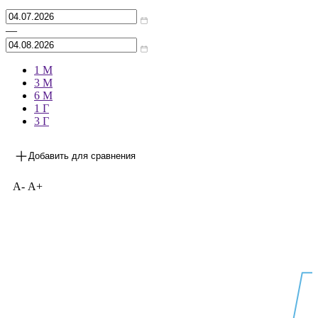
—
1 М
3 М
6 М
1 Г
3 Г
Добавить для сравнения