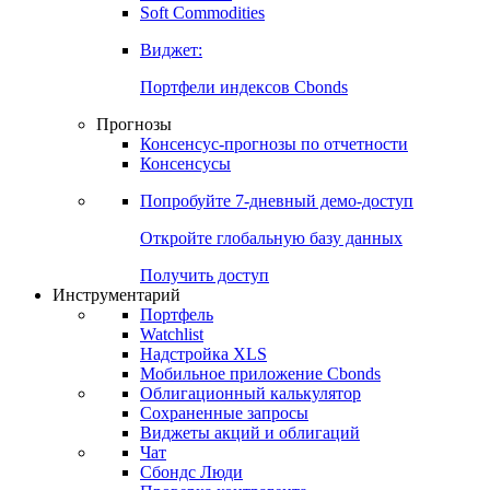
Soft Commodities
Виджет:
Портфели индексов Cbonds
Прогнозы
Консенсус-прогнозы по отчетности
Консенсусы
Попробуйте
7-дневный
демо-доступ
Откройте глобальную базу данных
Получить доступ
Инструментарий
Портфель
Watchlist
Надстройка XLS
Мобильное приложение Cbonds
Облигационный калькулятор
Сохраненные запросы
Виджеты акций и облигаций
Чат
Сбондс Люди