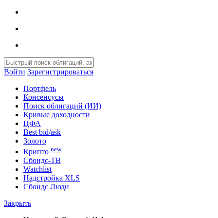
Войти
Зарегистрироваться
Портфель
Консенсусы
Поиск облигаций (ИИ)
Кривые доходности
ЦФА
Best bid/ask
Золото
new
Крипто
Сбондс-ТВ
Watchlist
Надстройка XLS
Сбондс Люди
Закрыть