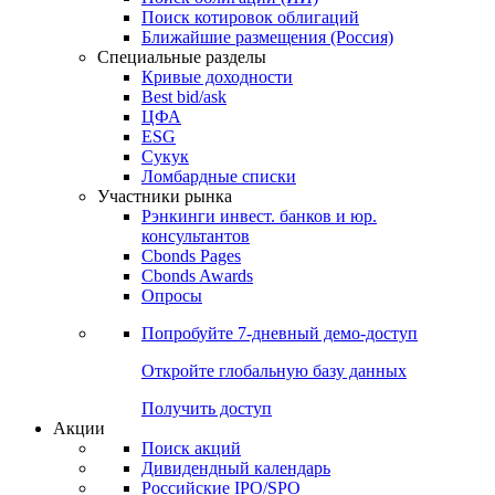
Поиск котировок облигаций
Ближайшие размещения (Россия)
Специальные разделы
Кривые доходности
Best bid/ask
ЦФА
ESG
Сукук
Ломбардные списки
Участники рынка
Рэнкинги инвест. банков и юр.
консультантов
Cbonds Pages
Cbonds Awards
Опросы
Попробуйте
7-дневный
демо-доступ
Откройте глобальную базу данных
Получить доступ
Акции
Поиск акций
Дивидендный календарь
Российские IPO/SPO