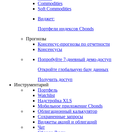
Commodities
Золото
Нефть
Бензин
Commodities
Soft Commodities
Виджет:
Портфели индексов Cbonds
Прогнозы
Консенсус-прогнозы по отчетности
Консенсусы
Попробуйте
7-дневный
демо-доступ
Откройте глобальную базу данных
Получить доступ
Инструментарий
Портфель
Watchlist
Надстройка XLS
Мобильное приложение Cbonds
Облигационный калькулятор