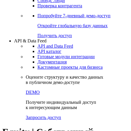
Сохраненные запросы
Виджеты акций и облигаций
Чат
Сбондс Люди
Проверка контрагента
Попробуйте
7-дневный
демо-доступ
Откройте глобальную базу данных
Получить доступ
API & Data Feed
API and Data Feed
API каталог
Готовые модули интеграции
Документация
Кастомные проекты для бизнеса
Оцените структуру и качество данных
в публичном демо-доступе
DEMO
Получите индивидуальный доступ
к интересующим данным