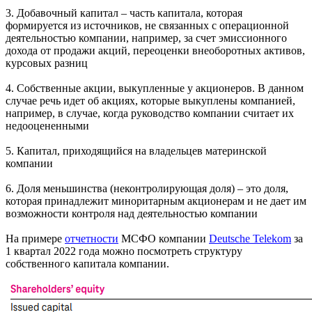
убытки, то компания указывает непокрытый убыток,
отражающий суммарную величину убытков, которые не были
покрыты организацией за счет собственных средств.
3. Добавочный капитал – часть капитала, которая
формируется из источников, не связанных с операционной
деятельностью компании, например, за счет эмиссионного
дохода от продажи акций, переоценки внеоборотных активов,
курсовых разниц
4. Собственные акции, выкупленные у акционеров. В данном
случае речь идет об акциях, которые выкуплены компанией,
например, в случае, когда руководство компании считает их
недооцененными
5. Капитал, приходящийся на владельцев материнской
компании
6. Доля меньшинства (неконтролирующая доля) – это доля,
которая принадлежит миноритарным акционерам и не дает им
возможности контроля над деятельностью компании
На примере
отчетности
МСФО компании
Deutsche Telekom
за
1 квартал 2022 года можно посмотреть структуру
собственного капитала компании.