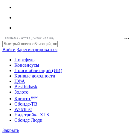
РЕКЛАМА • HTTPS://WWW.HSE.RU/
Войти
Зарегистрироваться
Портфель
Консенсусы
Поиск облигаций (ИИ)
Кривые доходности
ЦФА
Best bid/ask
Золото
new
Крипто
Сбондс-ТВ
Watchlist