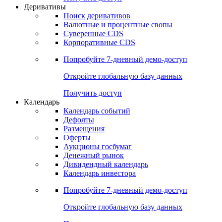
Откройте глобальную базу данных
Получить доступ
Деривативы
Поиск деривативов
Валютные и процентные свопы
Суверенные CDS
Корпоративные CDS
Попробуйте
7-дневный
демо-доступ
Откройте глобальную базу данных
Получить доступ
Календарь
Календарь событий
Дефолты
Размещения
Оферты
Аукционы госбумаг
Денежный рынок
Дивидендный календарь
Календарь инвестора