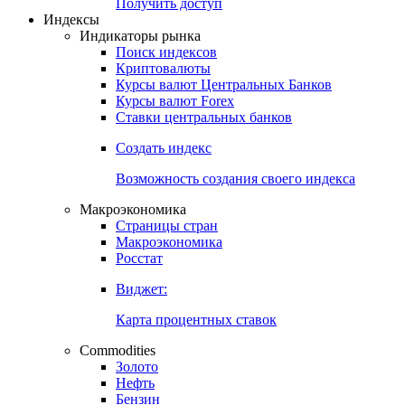
Попробуйте
7-дневный
демо-доступ
Откройте глобальную базу данных
Получить доступ
Индексы
Индикаторы рынка
Поиск индексов
Криптовалюты
Курсы валют Центральных Банков
Курсы валют Forex
Ставки центральных банков
Создать индекс
Возможность создания своего индекса
Макроэкономика
Страницы стран
Макроэкономика
Росстат
Виджет:
Карта процентных ставок