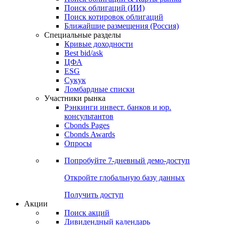
Облигации
Поиски
Поиск облигаций & Карты рынка
Поиск облигаций (ИИ)
Поиск котировок облигаций
Ближайшие размещения (Россия)
Специальные разделы
Кривые доходности
Best bid/ask
ЦФА
ESG
Сукук
Ломбардные списки
Участники рынка
Рэнкинги инвест. банков и юр.
консультантов
Cbonds Pages
Cbonds Awards
Опросы
Попробуйте
7-дневный
демо-доступ
Откройте глобальную базу данных