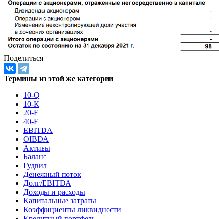
Поделиться
Термины из этой же категории
10-Q
10-К
20-F
40-F
EBITDA
OIBDA
Активы
Баланс
Гудвил
Денежный поток
Долг/EBITDA