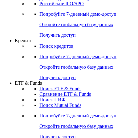
Получить доступ
Акции
Поиск акций
Дивидендный календарь
Российские IPO/SPO
Попробуйте
7-дневный
демо-доступ
Откройте глобальную базу данных
Получить доступ
Кредиты
Поиск кредитов
Попробуйте
7-дневный
демо-доступ
Откройте глобальную базу данных
Получить доступ
ETF & Funds
Поиск ETF & Funds
Сравнение ETF & Funds
Поиск ПИФ
Поиск Mutual Funds
Попробуйте
7-дневный
демо-доступ