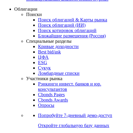
Облигации
Поиски
Поиск облигаций & Карты рынка
Поиск облигаций (ИИ)
Поиск котировок облигаций
Ближайшие размещения (Россия)
Специальные разделы
Кривые доходности
Best bid/ask
ЦФА
ESG
Сукук
Ломбардные списки
Участники рынка
Рэнкинги инвест. банков и юр.
консультантов
Cbonds Pages
Cbonds Awards
Опросы
Попробуйте
7-дневный
демо-доступ
Откройте глобальную базу данных