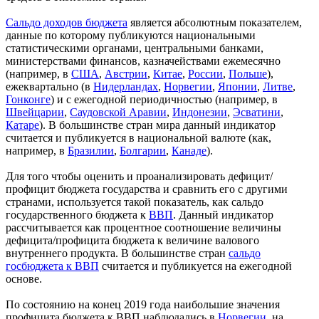
Сальдо доходов бюджета
является абсолютным показателем,
данные по которому публикуются национальными
статистическими органами, центральными банками,
министерствами финансов, казначействами ежемесячно
(например, в
США
,
Австрии
,
Китае
,
России
,
Польше
),
ежеквартально (в
Нидерландах
,
Норвегии
,
Японии
,
Литве
,
Гонконге
) и с ежегодной периодичностью (например, в
Швейцарии
,
Саудовской Аравии
,
Индонезии
,
Эсватини
,
Катаре
). В большинстве стран мира данный индикатор
считается и публикуется в национальной валюте (как,
например, в
Бразилии
,
Болгарии
,
Канаде
).
Для того чтобы оценить и проанализировать дефицит/
профицит бюджета государства и сравнить его с другими
странами, используется такой показатель, как сальдо
государственного бюджета к
ВВП
. Данный индикатор
рассчитывается как процентное соотношение величины
дефицита/профицита бюджета к величине валового
внутреннего продукта. В большинстве стран
сальдо
госбюджета к ВВП
считается и публикуется на ежегодной
основе.
По состоянию на конец 2019 года наибольшие значения
профицита бюджета к ВВП наблюдались в
Норвегии
, на