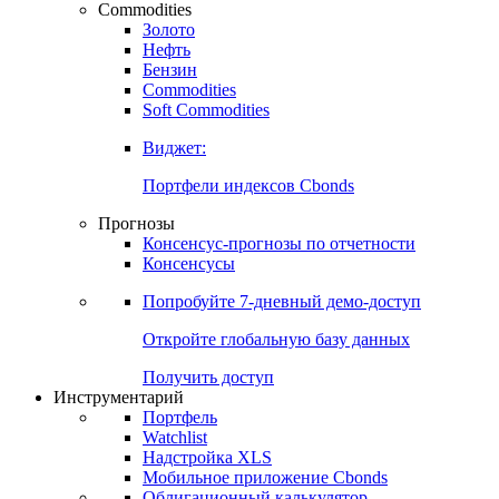
Commodities
Золото
Нефть
Бензин
Commodities
Soft Commodities
Виджет:
Портфели индексов Cbonds
Прогнозы
Консенсус-прогнозы по отчетности
Консенсусы
Попробуйте
7-дневный
демо-доступ
Откройте глобальную базу данных
Получить доступ
Инструментарий
Портфель
Watchlist
Надстройка XLS
Мобильное приложение Cbonds
Облигационный калькулятор