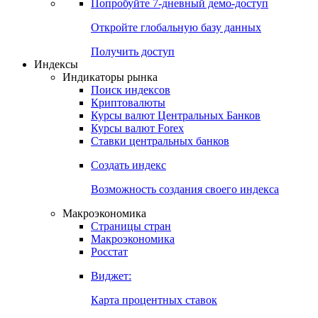
Попробуйте
7-дневный
демо-доступ
Откройте глобальную базу данных
Получить доступ
Индексы
Индикаторы рынка
Поиск индексов
Криптовалюты
Курсы валют Центральных Банков
Курсы валют Forex
Ставки центральных банков
Создать индекс
Возможность создания своего индекса
Макроэкономика
Страницы стран
Макроэкономика
Росстат
Виджет:
Карта процентных ставок