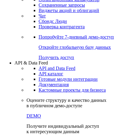
Сохраненные запросы
Виджеты акций и облигаций
Чат
Сбондс Люди
Проверка контрагента
Попробуйте
7-дневный
демо-доступ
Откройте глобальную базу данных
Получить доступ
API & Data Feed
API and Data Feed
API каталог
Готовые модули интеграции
Документация
Кастомные проекты для бизнеса
Оцените структуру и качество данных
в публичном демо-доступе
DEMO
Получите индивидуальный доступ
к интересующим данным