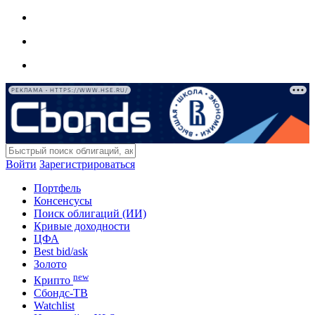
РЕКЛАМА • HTTPS://WWW.HSE.RU/
Войти
Зарегистрироваться
Портфель
Консенсусы
Поиск облигаций (ИИ)
Кривые доходности
ЦФА
Best bid/ask
Золото
new
Крипто
Сбондс-ТВ
Watchlist