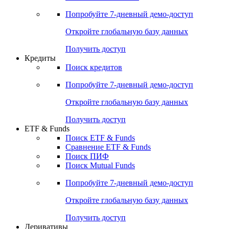
Акции
Поиск акций
Дивидендный календарь
Российские IPO/SPO
Попробуйте
7-дневный
демо-доступ
Откройте глобальную базу данных
Получить доступ
Кредиты
Поиск кредитов
Попробуйте
7-дневный
демо-доступ
Откройте глобальную базу данных
Получить доступ
ETF & Funds
Поиск ETF & Funds
Сравнение ETF & Funds
Поиск ПИФ
Поиск Mutual Funds
Попробуйте
7-дневный
демо-доступ