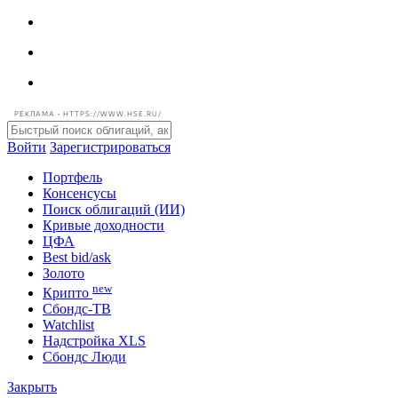
РЕКЛАМА • HTTPS://WWW.HSE.RU/
Войти
Зарегистрироваться
Портфель
Консенсусы
Поиск облигаций (ИИ)
Кривые доходности
ЦФА
Best bid/ask
Золото
new
Крипто
Сбондс-ТВ
Watchlist
Надстройка XLS