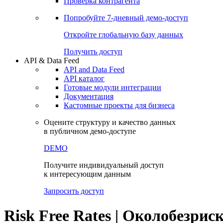
Виджеты акций и облигаций
Чат
Сбондс Люди
Проверка контрагента
Попробуйте
7-дневный
демо-доступ
Откройте глобальную базу данных
Получить доступ
API & Data Feed
API and Data Feed
API каталог
Готовые модули интеграции
Документация
Кастомные проекты для бизнеса
Оцените структуру и качество данных
в публичном демо-доступе
DEMO
Получите индивидуальный доступ
к интересующим данным
Запросить доступ