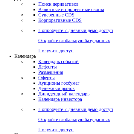
Откройте глобальную базу данных
Получить доступ
Деривативы
Поиск деривативов
Валютные и процентные свопы
Суверенные CDS
Корпоративные CDS
Попробуйте
7-дневный
демо-доступ
Откройте глобальную базу данных
Получить доступ
Календарь
Календарь событий
Дефолты
Размещения
Оферты
Аукционы госбумаг
Денежный рынок
Дивидендный календарь
Календарь инвестора
Попробуйте
7-дневный
демо-доступ