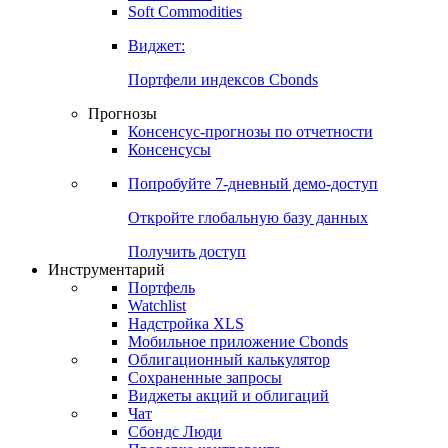
Золото
Нефть
Бензин
Commodities
Soft Commodities
Виджет:
Портфели индексов Cbonds
Прогнозы
Консенсус-прогнозы по отчетности
Консенсусы
Попробуйте
7-дневный
демо-доступ
Откройте глобальную базу данных
Получить доступ
Инструментарий
Портфель
Watchlist
Надстройка XLS
Мобильное приложение Cbonds
Облигационный калькулятор
Сохраненные запросы