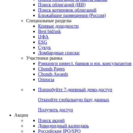
Облигации
Поиски
Поиск облигаций & Карты рынка
Поиск облигаций (ИИ)
Поиск котировок облигаций
Ближайшие размещения (Россия)
Специальные разделы
Кривые доходности
Best bid/ask
ЦФА
ESG
Сукук
Ломбардные списки
Участники рынка
Рэнкинги инвест. банков и юр. консультантов
Cbonds Pages
Cbonds Awards
Опросы
Попробуйте
7-дневный
демо-доступ
Откройте глобальную базу данных
Получить доступ