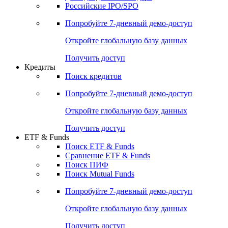
Получить доступ
Акции
Поиск акций
Дивидендный календарь
Российские IPO/SPO
Попробуйте
7-дневный
демо-доступ
Откройте глобальную базу данных
Получить доступ
Кредиты
Поиск кредитов
Попробуйте
7-дневный
демо-доступ
Откройте глобальную базу данных
Получить доступ
ETF & Funds
Поиск ETF & Funds
Сравнение ETF & Funds
Поиск ПИФ
Поиск Mutual Funds
Попробуйте
7-дневный
демо-доступ