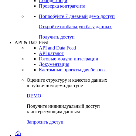
Сохраненные запросы
Виджеты акций и облигаций
Чат
Сбондс Люди
Проверка контрагента
Попробуйте
7-дневный
демо-доступ
Откройте глобальную базу данных
Получить доступ
API & Data Feed
API and Data Feed
API каталог
Готовые модули интеграции
Документация
Кастомные проекты для бизнеса
Оцените структуру и качество данных
в публичном демо-доступе
DEMO
Получите индивидуальный доступ
к интересующим данным