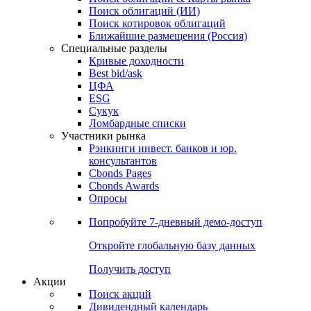
Облигации
Поиски
Поиск облигаций & Карты рынка
Поиск облигаций (ИИ)
Поиск котировок облигаций
Ближайшие размещения (Россия)
Специальные разделы
Кривые доходности
Best bid/ask
ЦФА
ESG
Сукук
Ломбардные списки
Участники рынка
Рэнкинги инвест. банков и юр.
консультантов
Cbonds Pages
Cbonds Awards
Опросы
Попробуйте
7-дневный
демо-доступ
Откройте глобальную базу данных