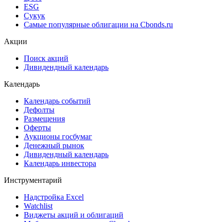
Cbonds Awards
Cbonds Pages
Ломбардные списки
ЦФА
ESG
Сукук
Самые популярные облигации на Cbonds.ru
Акции
Поиск акций
Дивидендный календарь
Календарь
Календарь событий
Дефолты
Размещения
Оферты
Аукционы госбумаг
Денежный рынок
Дивидендный календарь
Календарь инвестора
Инструментарий