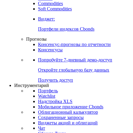
Commodities
Золото
Нефть
Бензин
Commodities
Soft Commodities
Виджет:
Портфели индексов Cbonds
Прогнозы
Консенсус-прогнозы по отчетности
Консенсусы
Попробуйте
7-дневный
демо-доступ
Откройте глобальную базу данных
Получить доступ
Инструментарий
Портфель
Watchlist
Надстройка XLS
Мобильное приложение Cbonds
Облигационный калькулятор