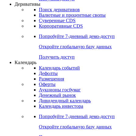
Откройте глобальную базу данных
Получить доступ
Деривативы
Поиск деривативов
Валютные и процентные свопы
Суверенные CDS
Корпоративные CDS
Попробуйте
7-дневный
демо-доступ
Откройте глобальную базу данных
Получить доступ
Календарь
Календарь событий
Дефолты
Размещения
Оферты
Аукционы госбумаг
Денежный рынок
Дивидендный календарь
Календарь инвестора