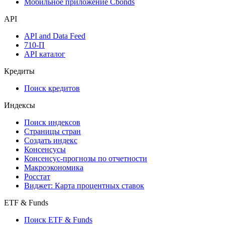
Надстройка Excel
Watchlist
Виджеты акций и облигаций
Мобильное приложение Cbonds
API
API and Data Feed
710-П
API каталог
Кредиты
Поиск кредитов
Индексы
Поиск индексов
Страницы стран
Создать индекс
Консенсусы
Консенсус-прогнозы по отчетности
Макроэкономика
Росстат
Виджет: Карта процентных ставок