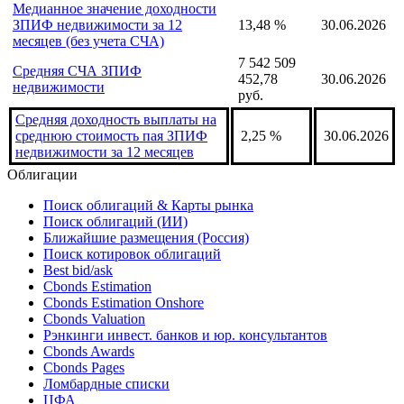
Взвешенная на СЧА доходность
ЗПИФ недвижимости за 12
14,77 %
30.06.2026
месяцев
Медианное значение доходности
ЗПИФ недвижимости за 12
13,48 %
30.06.2026
месяцев (без учета СЧА)
7 542 509
Средняя СЧА ЗПИФ
452,78
30.06.2026
недвижимости
руб.
Средняя доходность выплаты на
среднюю стоимость пая ЗПИФ
2,25 %
30.06.2026
недвижимости за 12 месяцев
Облигации
Поиск облигаций & Карты рынка
Поиск облигаций (ИИ)
Ближайшие размещения (Россия)
Поиск котировок облигаций
Best bid/ask
Cbonds Estimation
Cbonds Estimation Onshore
Cbonds Valuation
Рэнкинги инвест. банков и юр. консультантов