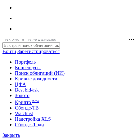
РЕКЛАМА • HTTPS://WWW.HSE.RU/
Войти
Зарегистрироваться
Портфель
Консенсусы
Поиск облигаций (ИИ)
Кривые доходности
ЦФА
Best bid/ask
Золото
new
Крипто
Сбондс-ТВ
Watchlist