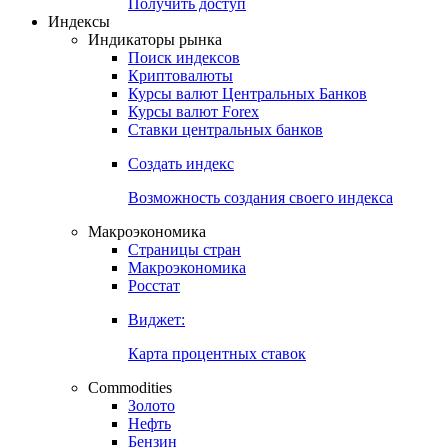
Попробуйте
7-дневный
демо-доступ
Откройте глобальную базу данных
Получить доступ
Индексы
Индикаторы рынка
Поиск индексов
Криптовалюты
Курсы валют Центральных Банков
Курсы валют Forex
Ставки центральных банков
Создать индекс
Возможность создания своего индекса
Макроэкономика
Страницы стран
Макроэкономика
Росстат
Виджет:
Карта процентных ставок