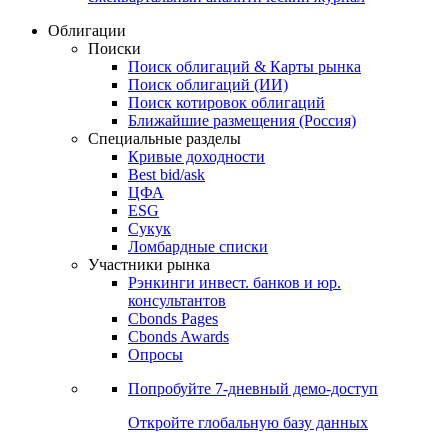
Облигации
Поиски
Поиск облигаций & Карты рынка
Поиск облигаций (ИИ)
Поиск котировок облигаций
Ближайшие размещения (Россия)
Специальные разделы
Кривые доходности
Best bid/ask
ЦФА
ESG
Сукук
Ломбардные списки
Участники рынка
Рэнкинги инвест. банков и юр.
консультантов
Cbonds Pages
Cbonds Awards
Опросы
Попробуйте
7-дневный
демо-доступ
Откройте глобальную базу данных