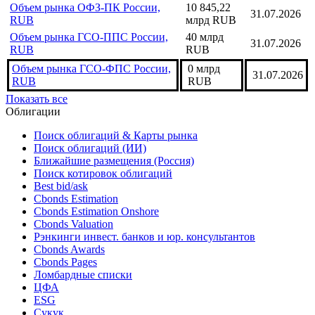
Объем рынка ОФЗ-ПК России,
10 845,22
31.07.2026
RUB
млрд RUB
Объем рынка ГСО-ППС России,
40 млрд
31.07.2026
RUB
RUB
Объем рынка ГСО-ФПС России,
0 млрд
31.07.2026
RUB
RUB
Показать все
Облигации
Поиск облигаций & Карты рынка
Поиск облигаций (ИИ)
Ближайшие размещения (Россия)
Поиск котировок облигаций
Best bid/ask
Cbonds Estimation
Cbonds Estimation Onshore
Cbonds Valuation
Рэнкинги инвест. банков и юр. консультантов
Cbonds Awards
Cbonds Pages
Ломбардные списки
ЦФА
ESG
Сукук