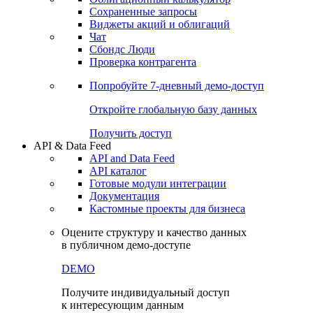
Сохраненные запросы
Виджеты акций и облигаций
Чат
Сбондс Люди
Проверка контрагента
Попробуйте
7-дневный
демо-доступ
Откройте глобальную базу данных
Получить доступ
API & Data Feed
API and Data Feed
API каталог
Готовые модули интеграции
Документация
Кастомные проекты для бизнеса
Оцените структуру и качество данных
в публичном демо-доступе
DEMO
Получите индивидуальный доступ
к интересующим данным