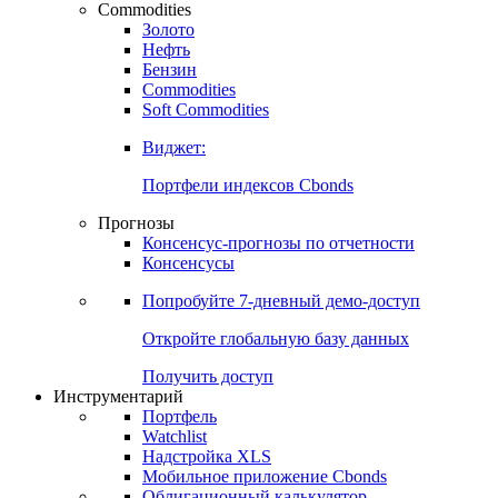
Commodities
Золото
Нефть
Бензин
Commodities
Soft Commodities
Виджет:
Портфели индексов Cbonds
Прогнозы
Консенсус-прогнозы по отчетности
Консенсусы
Попробуйте
7-дневный
демо-доступ
Откройте глобальную базу данных
Получить доступ
Инструментарий
Портфель
Watchlist
Надстройка XLS
Мобильное приложение Cbonds
Облигационный калькулятор