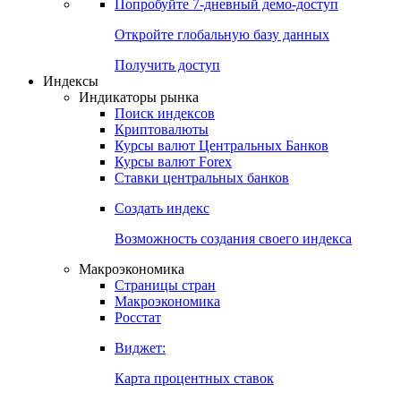
Попробуйте
7-дневный
демо-доступ
Откройте глобальную базу данных
Получить доступ
Индексы
Индикаторы рынка
Поиск индексов
Криптовалюты
Курсы валют Центральных Банков
Курсы валют Forex
Ставки центральных банков
Создать индекс
Возможность создания своего индекса
Макроэкономика
Страницы стран
Макроэкономика
Росстат
Виджет:
Карта процентных ставок