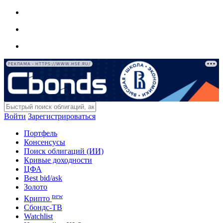
РЕКЛАМА • HTTPS://WWW.HSE.RU/
Войти
Зарегистрироваться
Портфель
Консенсусы
Поиск облигаций (ИИ)
Кривые доходности
ЦФА
Best bid/ask
Золото
new
Крипто
Сбондс-ТВ
Watchlist