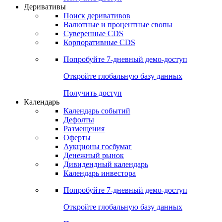
Откройте глобальную базу данных
Получить доступ
Деривативы
Поиск деривативов
Валютные и процентные свопы
Суверенные CDS
Корпоративные CDS
Попробуйте
7-дневный
демо-доступ
Откройте глобальную базу данных
Получить доступ
Календарь
Календарь событий
Дефолты
Размещения
Оферты
Аукционы госбумаг
Денежный рынок
Дивидендный календарь
Календарь инвестора