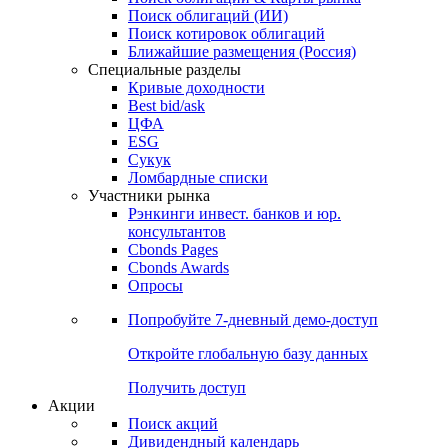
Облигации
Поиски
Поиск облигаций & Карты рынка
Поиск облигаций (ИИ)
Поиск котировок облигаций
Ближайшие размещения (Россия)
Специальные разделы
Кривые доходности
Best bid/ask
ЦФА
ESG
Сукук
Ломбардные списки
Участники рынка
Рэнкинги инвест. банков и юр.
консультантов
Cbonds Pages
Cbonds Awards
Опросы
Попробуйте
7-дневный
демо-доступ
Откройте глобальную базу данных