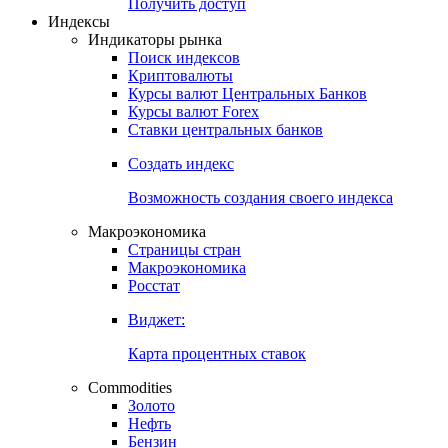
Попробуйте
7-дневный
демо-доступ
Откройте глобальную базу данных
Получить доступ
Индексы
Индикаторы рынка
Поиск индексов
Криптовалюты
Курсы валют Центральных Банков
Курсы валют Forex
Ставки центральных банков
Создать индекс
Возможность создания своего индекса
Макроэкономика
Страницы стран
Макроэкономика
Росстат
Виджет:
Карта процентных ставок