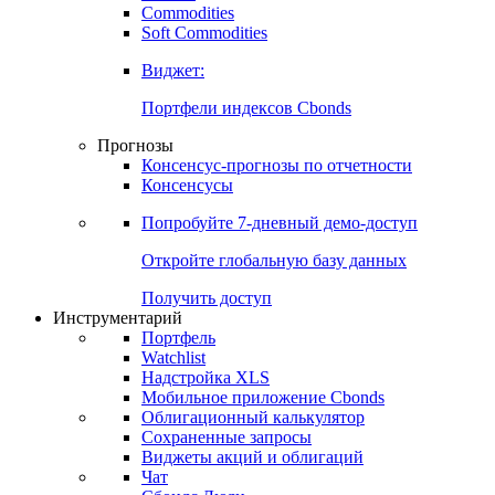
Commodities
Золото
Нефть
Бензин
Commodities
Soft Commodities
Виджет:
Портфели индексов Cbonds
Прогнозы
Консенсус-прогнозы по отчетности
Консенсусы
Попробуйте
7-дневный
демо-доступ
Откройте глобальную базу данных
Получить доступ
Инструментарий
Портфель
Watchlist
Надстройка XLS
Мобильное приложение Cbonds
Облигационный калькулятор