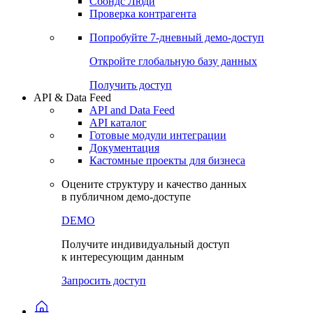
Сохраненные запросы
Виджеты акций и облигаций
Чат
Сбондс Люди
Проверка контрагента
Попробуйте
7-дневный
демо-доступ
Откройте глобальную базу данных
Получить доступ
API & Data Feed
API and Data Feed
API каталог
Готовые модули интеграции
Документация
Кастомные проекты для бизнеса
Оцените структуру и качество данных
в публичном демо-доступе
DEMO
Получите индивидуальный доступ
к интересующим данным