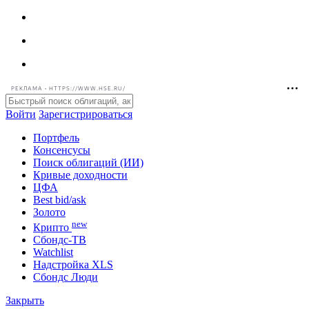
РЕКЛАМА • HTTPS://WWW.HSE.RU/
Войти
Зарегистрироваться
Портфель
Консенсусы
Поиск облигаций (ИИ)
Кривые доходности
ЦФА
Best bid/ask
Золото
new
Крипто
Сбондс-ТВ
Watchlist