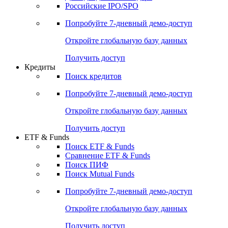
Получить доступ
Акции
Поиск акций
Дивидендный календарь
Российские IPO/SPO
Попробуйте
7-дневный
демо-доступ
Откройте глобальную базу данных
Получить доступ
Кредиты
Поиск кредитов
Попробуйте
7-дневный
демо-доступ
Откройте глобальную базу данных
Получить доступ
ETF & Funds
Поиск ETF & Funds
Сравнение ETF & Funds
Поиск ПИФ
Поиск Mutual Funds
Попробуйте
7-дневный
демо-доступ