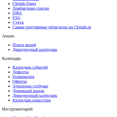
Cbonds Estimation Onshore
Cbonds Valuation
Рэнкинги инвест. банков и юр. консультантов
Cbonds Awards
Cbonds Pages
Ломбардные списки
ЦФА
ESG
Сукук
Самые популярные облигации на Cbonds.ru
Акции
Поиск акций
Дивидендный календарь
Календарь
Календарь событий
Дефолты
Размещения
Оферты
Аукционы госбумаг
Денежный рынок
Дивидендный календарь