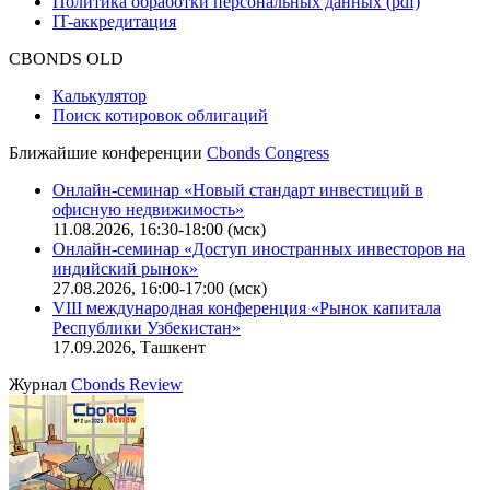
Описание процессов жизненного цикла сайта
Оферта для физических лиц
|
Скачать в pdf
Оферта для юридических лиц
|
Скачать в pdf
Политика обработки персональных данных (pdf)
IT-аккредитация
CBONDS OLD
Калькулятор
Поиск котировок облигаций
Ближайшие конференции
Cbonds Congress
Онлайн-семинар «Новый стандарт инвестиций в
офисную недвижимость»
11.08.2026, 16:30-18:00 (мск)
Онлайн-семинар «Доступ иностранных инвесторов на
индийский рынок»
27.08.2026, 16:00-17:00 (мск)
VIII международная конференция «Рынок капитала
Республики Узбекистан»
17.09.2026, Ташкент
Журнал
Cbonds Review