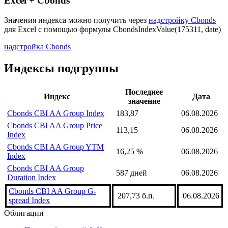
Excel + Cbonds
Значения индекса можно получить через
надстройку Cbonds
для Excel с помощью формулы
CbondsIndexValue(175311, date)
надстройка Cbonds
Индексы подгруппы
Последнее
Индекс
Дата
значение
Cbonds CBI AA Group Index
183,87
06.08.2026
Cbonds CBI AA Group Price
113,15
06.08.2026
Index
Cbonds CBI AA Group YTM
16,25 %
06.08.2026
Index
Cbonds CBI AA Group
587 дней
06.08.2026
Duration Index
Cbonds CBI AA Group G-
207,73 б.п.
06.08.2026
spread Index
Облигации