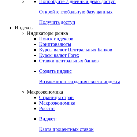
Попробуйте
7-дневный
демо-доступ
Откройте глобальную базу данных
Получить доступ
Индексы
Индикаторы рынка
Поиск индексов
Криптовалюты
Курсы валют Центральных Банков
Курсы валют Forex
Ставки центральных банков
Создать индекс
Возможность создания своего индекса
Макроэкономика
Страницы стран
Макроэкономика
Росстат
Виджет:
Карта процентных ставок