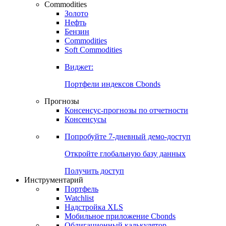
Commodities
Золото
Нефть
Бензин
Commodities
Soft Commodities
Виджет:
Портфели индексов Cbonds
Прогнозы
Консенсус-прогнозы по отчетности
Консенсусы
Попробуйте
7-дневный
демо-доступ
Откройте глобальную базу данных
Получить доступ
Инструментарий
Портфель
Watchlist
Надстройка XLS
Мобильное приложение Cbonds
Облигационный калькулятор