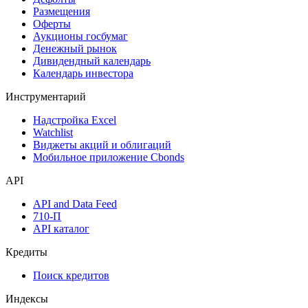
Размещения
Оферты
Аукционы госбумаг
Денежный рынок
Дивидендный календарь
Календарь инвестора
Инструментарий
Надстройка Excel
Watchlist
Виджеты акций и облигаций
Мобильное приложение Cbonds
API
API and Data Feed
710-П
API каталог
Кредиты
Поиск кредитов
Индексы