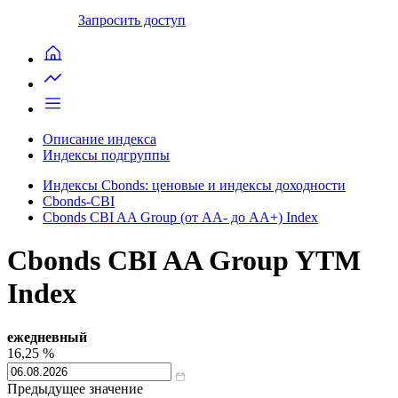
Запросить доступ
Описание индекса
Индексы подгруппы
Индексы Cbonds: ценовые и индексы доходности
Cbonds-CBI
Cbonds CBI AA Group (от AA- до AA+) Index
Cbonds CBI AA Group YTM
Index
ежедневный
16,25
%
Предыдущее значение