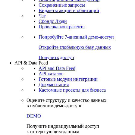
Сохраненные запросы
Виджеты акций и облигаций
Чат
Сбондс Люди
Проверка контрагента
Попробуйте
7-дневный
демо-доступ
Откройте глобальную базу данных
Получить доступ
API & Data Feed
API and Data Feed
API каталог
Готовые модули интеграции
Документация
Кастомные проекты для бизнеса
Оцените структуру и качество данных
в публичном демо-доступе
DEMO
Получите индивидуальный доступ
к интересующим данным