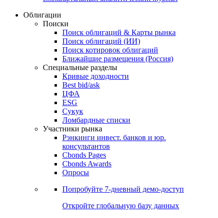
Облигации
Поиски
Поиск облигаций & Карты рынка
Поиск облигаций (ИИ)
Поиск котировок облигаций
Ближайшие размещения (Россия)
Специальные разделы
Кривые доходности
Best bid/ask
ЦФА
ESG
Сукук
Ломбардные списки
Участники рынка
Рэнкинги инвест. банков и юр.
консультантов
Cbonds Pages
Cbonds Awards
Опросы
Попробуйте
7-дневный
демо-доступ
Откройте глобальную базу данных