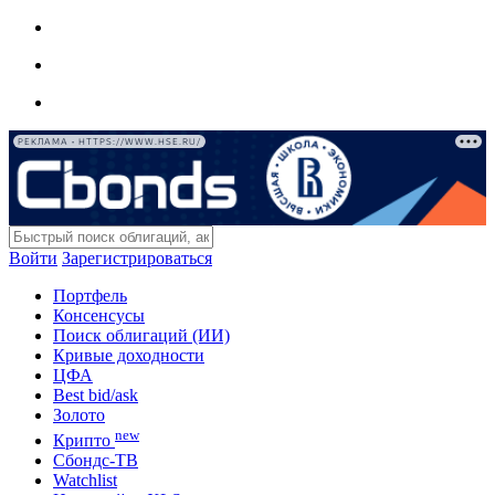
РЕКЛАМА • HTTPS://WWW.HSE.RU/
Войти
Зарегистрироваться
Портфель
Консенсусы
Поиск облигаций (ИИ)
Кривые доходности
ЦФА
Best bid/ask
Золото
new
Крипто
Сбондс-ТВ
Watchlist