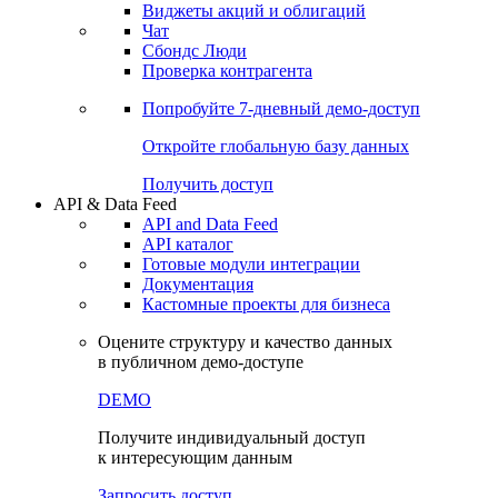
Виджеты акций и облигаций
Чат
Сбондс Люди
Проверка контрагента
Попробуйте
7-дневный
демо-доступ
Откройте глобальную базу данных
Получить доступ
API & Data Feed
API and Data Feed
API каталог
Готовые модули интеграции
Документация
Кастомные проекты для бизнеса
Оцените структуру и качество данных
в публичном демо-доступе
DEMO
Получите индивидуальный доступ
к интересующим данным
Запросить доступ