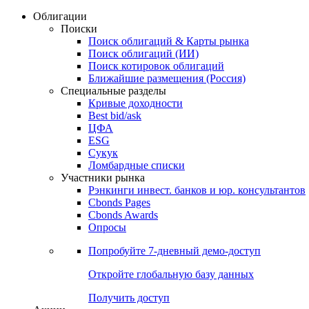
Облигации
Поиски
Поиск облигаций & Карты рынка
Поиск облигаций (ИИ)
Поиск котировок облигаций
Ближайшие размещения (Россия)
Специальные разделы
Кривые доходности
Best bid/ask
ЦФА
ESG
Сукук
Ломбардные списки
Участники рынка
Рэнкинги инвест. банков и юр. консультантов
Cbonds Pages
Cbonds Awards
Опросы
Попробуйте
7-дневный
демо-доступ
Откройте глобальную базу данных
Получить доступ