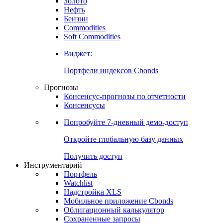
Золото
Нефть
Бензин
Commodities
Soft Commodities
Виджет:
Портфели индексов Cbonds
Прогнозы
Консенсус-прогнозы по отчетности
Консенсусы
Попробуйте
7-дневный
демо-доступ
Откройте глобальную базу данных
Получить доступ
Инструментарий
Портфель
Watchlist
Надстройка XLS
Мобильное приложение Cbonds
Облигационный калькулятор
Сохраненные запросы