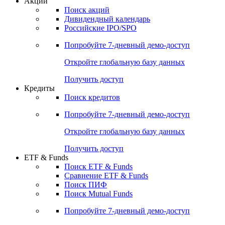
Акции
Поиск акций
Дивидендный календарь
Российские IPO/SPO
Попробуйте
7-дневный
демо-доступ
Откройте глобальную базу данных
Получить доступ
Кредиты
Поиск кредитов
Попробуйте
7-дневный
демо-доступ
Откройте глобальную базу данных
Получить доступ
ETF & Funds
Поиск ETF & Funds
Сравнение ETF & Funds
Поиск ПИФ
Поиск Mutual Funds
Попробуйте
7-дневный
демо-доступ