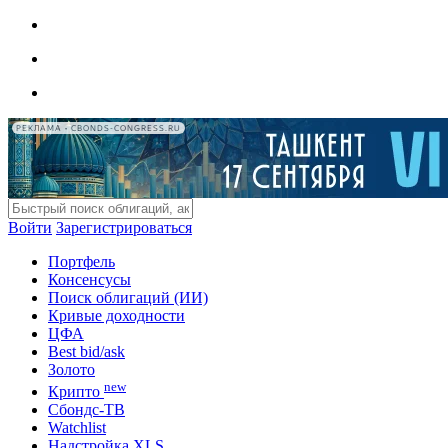
РЕКЛАМА • CBONDS-CONGRESS.RU
Войти
Зарегистрироваться
Портфель
Консенсусы
Поиск облигаций (ИИ)
Кривые доходности
ЦФА
Best bid/ask
Золото
new
Крипто
Сбондс-ТВ
Watchlist
Надстройка XLS