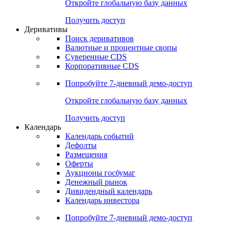
Откройте глобальную базу данных
Получить доступ
Деривативы
Поиск деривативов
Валютные и процентные свопы
Суверенные CDS
Корпоративные CDS
Попробуйте
7-дневный
демо-доступ
Откройте глобальную базу данных
Получить доступ
Календарь
Календарь событий
Дефолты
Размещения
Оферты
Аукционы госбумаг
Денежный рынок
Дивидендный календарь
Календарь инвестора
Попробуйте
7-дневный
демо-доступ