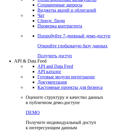
Сохраненные запросы
Виджеты акций и облигаций
Чат
Сбондс Люди
Проверка контрагента
Попробуйте
7-дневный
демо-доступ
Откройте глобальную базу данных
Получить доступ
API & Data Feed
API and Data Feed
API каталог
Готовые модули интеграции
Документация
Кастомные проекты для бизнеса
Оцените структуру и качество данных
в публичном демо-доступе
DEMO
Получите индивидуальный доступ
к интересующим данным