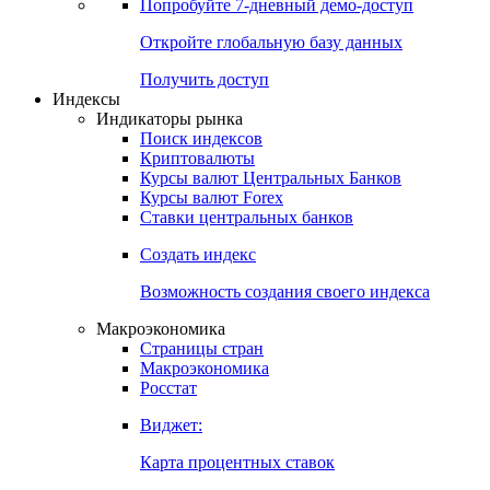
Попробуйте
7-дневный
демо-доступ
Откройте глобальную базу данных
Получить доступ
Индексы
Индикаторы рынка
Поиск индексов
Криптовалюты
Курсы валют Центральных Банков
Курсы валют Forex
Ставки центральных банков
Создать индекс
Возможность создания своего индекса
Макроэкономика
Страницы стран
Макроэкономика
Росстат
Виджет:
Карта процентных ставок