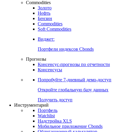
Commodities
Золото
Нефть
Бензин
Commodities
Soft Commodities
Виджет:
Портфели индексов Cbonds
Прогнозы
Консенсус-прогнозы по отчетности
Консенсусы
Попробуйте
7-дневный
демо-доступ
Откройте глобальную базу данных
Получить доступ
Инструментарий
Портфель
Watchlist
Надстройка XLS
Мобильное приложение Cbonds
Облигационный калькулятор