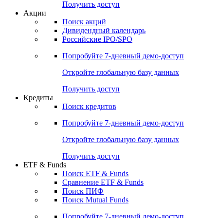
Получить доступ
Акции
Поиск акций
Дивидендный календарь
Российские IPO/SPO
Попробуйте
7-дневный
демо-доступ
Откройте глобальную базу данных
Получить доступ
Кредиты
Поиск кредитов
Попробуйте
7-дневный
демо-доступ
Откройте глобальную базу данных
Получить доступ
ETF & Funds
Поиск ETF & Funds
Сравнение ETF & Funds
Поиск ПИФ
Поиск Mutual Funds
Попробуйте
7-дневный
демо-доступ