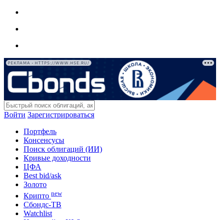
РЕКЛАМА • HTTPS://WWW.HSE.RU/
Войти
Зарегистрироваться
Портфель
Консенсусы
Поиск облигаций (ИИ)
Кривые доходности
ЦФА
Best bid/ask
Золото
new
Крипто
Сбондс-ТВ
Watchlist