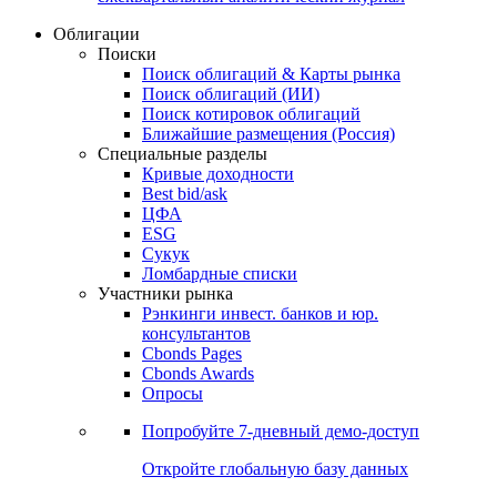
Облигации
Поиски
Поиск облигаций & Карты рынка
Поиск облигаций (ИИ)
Поиск котировок облигаций
Ближайшие размещения (Россия)
Специальные разделы
Кривые доходности
Best bid/ask
ЦФА
ESG
Сукук
Ломбардные списки
Участники рынка
Рэнкинги инвест. банков и юр.
консультантов
Cbonds Pages
Cbonds Awards
Опросы
Попробуйте
7-дневный
демо-доступ
Откройте глобальную базу данных