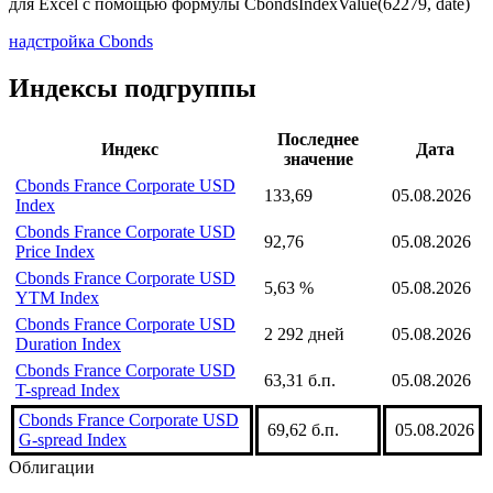
для Excel с помощью формулы
CbondsIndexValue(62279, date)
надстройка Cbonds
Индексы подгруппы
Последнее
Индекс
Дата
значение
Cbonds France Corporate USD
133,69
05.08.2026
Index
Cbonds France Corporate USD
92,76
05.08.2026
Price Index
Cbonds France Corporate USD
5,63 %
05.08.2026
YTM Index
Cbonds France Corporate USD
2 292 дней
05.08.2026
Duration Index
Cbonds France Corporate USD
63,31 б.п.
05.08.2026
T-spread Index
Cbonds France Corporate USD
69,62 б.п.
05.08.2026
G-spread Index
Облигации