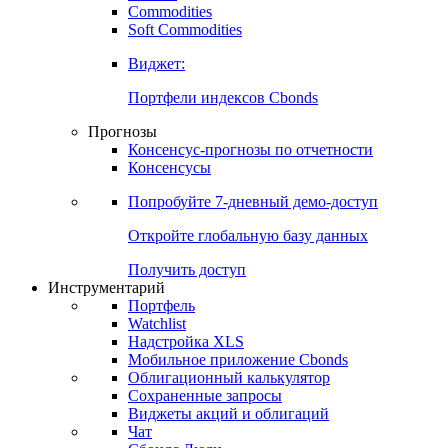
Commodities
Золото
Нефть
Бензин
Commodities
Soft Commodities
Виджет:
Портфели индексов Cbonds
Прогнозы
Консенсус-прогнозы по отчетности
Консенсусы
Попробуйте
7-дневный
демо-доступ
Откройте глобальную базу данных
Получить доступ
Инструментарий
Портфель
Watchlist
Надстройка XLS
Мобильное приложение Cbonds
Облигационный калькулятор