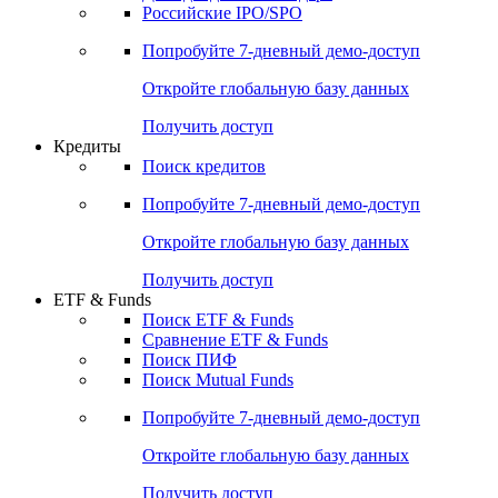
Получить доступ
Акции
Поиск акций
Дивидендный календарь
Российские IPO/SPO
Попробуйте
7-дневный
демо-доступ
Откройте глобальную базу данных
Получить доступ
Кредиты
Поиск кредитов
Попробуйте
7-дневный
демо-доступ
Откройте глобальную базу данных
Получить доступ
ETF & Funds
Поиск ETF & Funds
Сравнение ETF & Funds
Поиск ПИФ
Поиск Mutual Funds
Попробуйте
7-дневный
демо-доступ