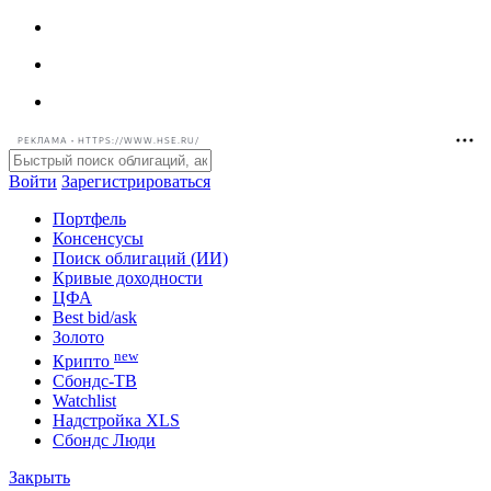
РЕКЛАМА • HTTPS://WWW.HSE.RU/
Войти
Зарегистрироваться
Портфель
Консенсусы
Поиск облигаций (ИИ)
Кривые доходности
ЦФА
Best bid/ask
Золото
new
Крипто
Сбондс-ТВ
Watchlist