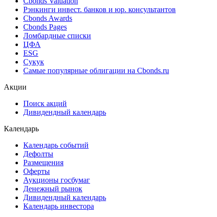
Best bid/ask
Cbonds Estimation
Cbonds Estimation Onshore
Cbonds Valuation
Рэнкинги инвест. банков и юр. консультантов
Cbonds Awards
Cbonds Pages
Ломбардные списки
ЦФА
ESG
Сукук
Самые популярные облигации на Cbonds.ru
Акции
Поиск акций
Дивидендный календарь
Календарь
Календарь событий
Дефолты
Размещения
Оферты
Аукционы госбумаг