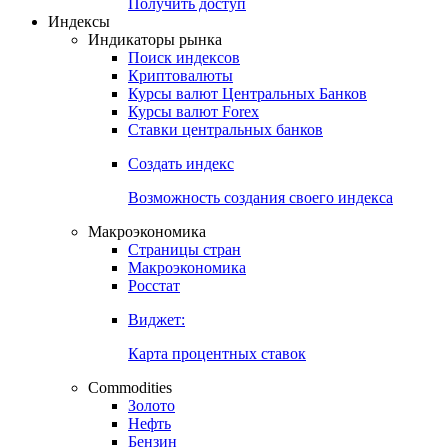
Попробуйте
7-дневный
демо-доступ
Откройте глобальную базу данных
Получить доступ
Индексы
Индикаторы рынка
Поиск индексов
Криптовалюты
Курсы валют Центральных Банков
Курсы валют Forex
Ставки центральных банков
Создать индекс
Возможность создания своего индекса
Макроэкономика
Страницы стран
Макроэкономика
Росстат
Виджет:
Карта процентных ставок