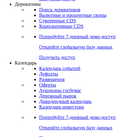
Откройте глобальную базу данных
Получить доступ
Деривативы
Поиск деривативов
Валютные и процентные свопы
Суверенные CDS
Корпоративные CDS
Попробуйте
7-дневный
демо-доступ
Откройте глобальную базу данных
Получить доступ
Календарь
Календарь событий
Дефолты
Размещения
Оферты
Аукционы госбумаг
Денежный рынок
Дивидендный календарь
Календарь инвестора