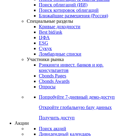
Облигации
Поиски
Поиск облигаций & Карты рынка
Поиск облигаций (ИИ)
Поиск котировок облигаций
Ближайшие размещения (Россия)
Специальные разделы
Кривые доходности
Best bid/ask
ЦФА
ESG
Сукук
Ломбардные списки
Участники рынка
Рэнкинги инвест. банков и юр.
консультантов
Cbonds Pages
Cbonds Awards
Опросы
Попробуйте
7-дневный
демо-доступ
Откройте глобальную базу данных