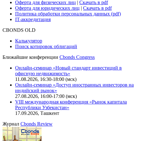
Карьера в Cbonds
Руководство пользователя сайта
Функциональные характеристики сайта
|
Скачать в pdf
Описание процессов жизненного цикла сайта
Оферта для физических лиц
|
Скачать в pdf
Оферта для юридических лиц
|
Скачать в pdf
Политика обработки персональных данных (pdf)
IT-аккредитация
CBONDS OLD
Калькулятор
Поиск котировок облигаций
Ближайшие конференции
Cbonds Congress
Онлайн-семинар «Новый стандарт инвестиций в
офисную недвижимость»
11.08.2026, 16:30-18:00 (мск)
Онлайн-семинар «Доступ иностранных инвесторов на
индийский рынок»
27.08.2026, 16:00-17:00 (мск)
VIII международная конференция «Рынок капитала
Республики Узбекистан»
17.09.2026, Ташкент