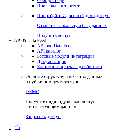
Сохраненные запросы
Виджеты акций и облигаций
Чат
Сбондс Люди
Проверка контрагента
Попробуйте
7-дневный
демо-доступ
Откройте глобальную базу данных
Получить доступ
API & Data Feed
API and Data Feed
API каталог
Готовые модули интеграции
Документация
Кастомные проекты для бизнеса
Оцените структуру и качество данных
в публичном демо-доступе
DEMO
Получите индивидуальный доступ
к интересующим данным