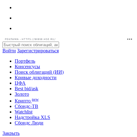
РЕКЛАМА • HTTPS://WWW.HSE.RU/
Войти
Зарегистрироваться
Портфель
Консенсусы
Поиск облигаций (ИИ)
Кривые доходности
ЦФА
Best bid/ask
Золото
new
Крипто
Сбондс-ТВ
Watchlist