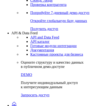
Сохраненные запросы
Виджеты акций и облигаций
Чат
Сбондс Люди
Проверка контрагента
Попробуйте
7-дневный
демо-доступ
Откройте глобальную базу данных
Получить доступ
API & Data Feed
API and Data Feed
API каталог
Готовые модули интеграции
Документация
Кастомные проекты для бизнеса
Оцените структуру и качество данных
в публичном демо-доступе
DEMO
Получите индивидуальный доступ
к интересующим данным