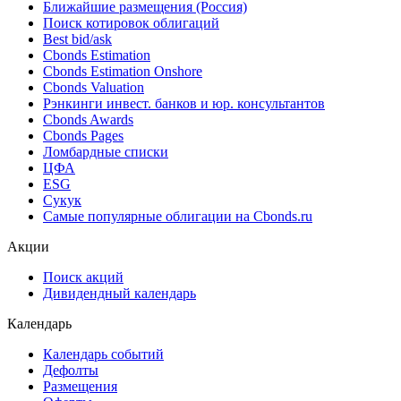
Облигации
Поиск облигаций & Карты рынка
Поиск облигаций (ИИ)
Ближайшие размещения (Россия)
Поиск котировок облигаций
Best bid/ask
Cbonds Estimation
Cbonds Estimation Onshore
Cbonds Valuation
Рэнкинги инвест. банков и юр. консультантов
Cbonds Awards
Cbonds Pages
Ломбардные списки
ЦФА
ESG
Сукук
Самые популярные облигации на Cbonds.ru
Акции
Поиск акций
Дивидендный календарь
Календарь