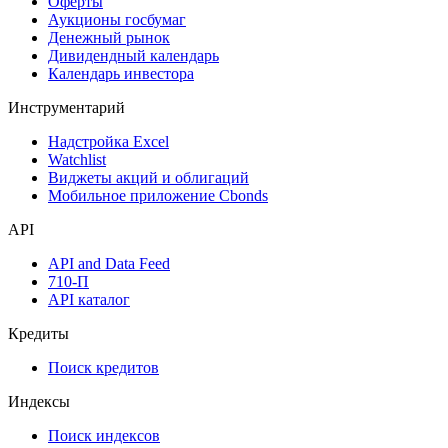
Календарь событий
Дефолты
Размещения
Оферты
Аукционы госбумаг
Денежный рынок
Дивидендный календарь
Календарь инвестора
Инструментарий
Надстройка Excel
Watchlist
Виджеты акций и облигаций
Мобильное приложение Cbonds
API
API and Data Feed
710-П
API каталог
Кредиты
Поиск кредитов