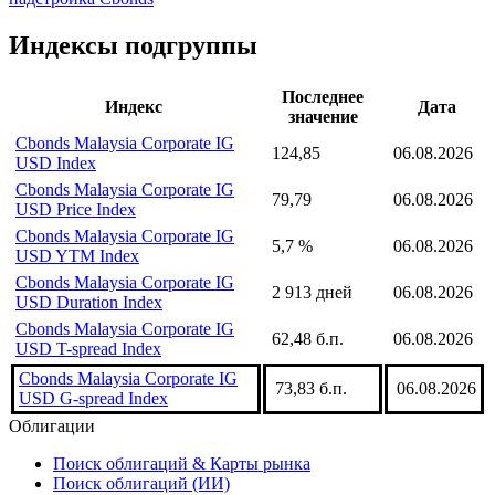
Значения индекса можно получить через
надстройку Cbonds
для Excel с помощью формулы
CbondsIndexValue(214039, date)
надстройка Cbonds
Индексы подгруппы
Последнее
Индекс
Дата
значение
Cbonds Malaysia Corporate IG
124,85
06.08.2026
USD Index
Cbonds Malaysia Corporate IG
79,79
06.08.2026
USD Price Index
Cbonds Malaysia Corporate IG
5,7 %
06.08.2026
USD YTM Index
Cbonds Malaysia Corporate IG
2 913 дней
06.08.2026
USD Duration Index
Cbonds Malaysia Corporate IG
62,48 б.п.
06.08.2026
USD T-spread Index
Cbonds Malaysia Corporate IG
73,83 б.п.
06.08.2026
USD G-spread Index