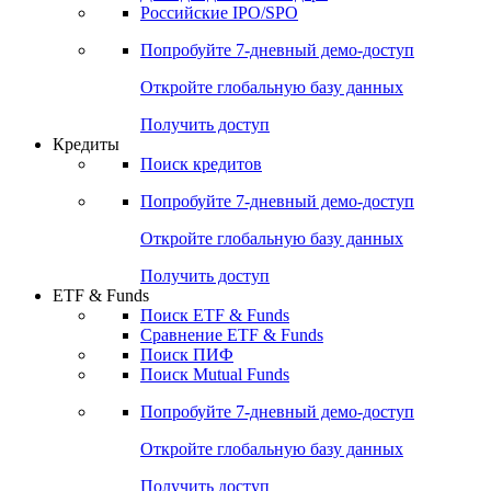
Получить доступ
Акции
Поиск акций
Дивидендный календарь
Российские IPO/SPO
Попробуйте
7-дневный
демо-доступ
Откройте глобальную базу данных
Получить доступ
Кредиты
Поиск кредитов
Попробуйте
7-дневный
демо-доступ
Откройте глобальную базу данных
Получить доступ
ETF & Funds
Поиск ETF & Funds
Сравнение ETF & Funds
Поиск ПИФ
Поиск Mutual Funds
Попробуйте
7-дневный
демо-доступ