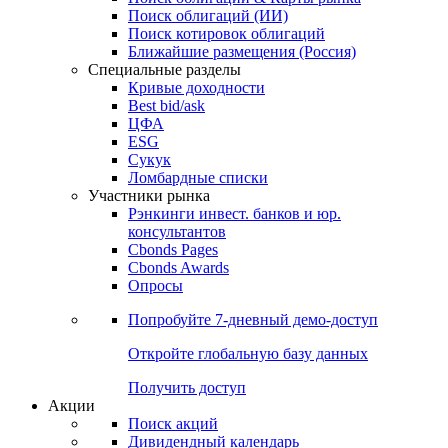
Облигации
Поиски
Поиск облигаций & Карты рынка
Поиск облигаций (ИИ)
Поиск котировок облигаций
Ближайшие размещения (Россия)
Специальные разделы
Кривые доходности
Best bid/ask
ЦФА
ESG
Сукук
Ломбардные списки
Участники рынка
Рэнкинги инвест. банков и юр.
консультантов
Cbonds Pages
Cbonds Awards
Опросы
Попробуйте
7-дневный
демо-доступ
Откройте глобальную базу данных