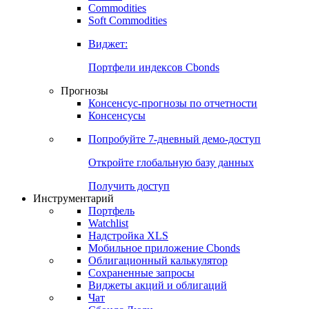
Commodities
Золото
Нефть
Бензин
Commodities
Soft Commodities
Виджет:
Портфели индексов Cbonds
Прогнозы
Консенсус-прогнозы по отчетности
Консенсусы
Попробуйте
7-дневный
демо-доступ
Откройте глобальную базу данных
Получить доступ
Инструментарий
Портфель
Watchlist
Надстройка XLS
Мобильное приложение Cbonds
Облигационный калькулятор