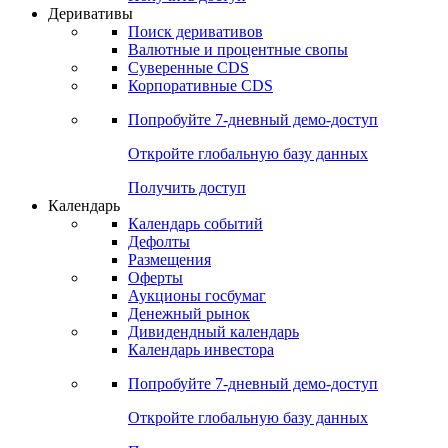
Откройте глобальную базу данных
Получить доступ
Деривативы
Поиск деривативов
Валютные и процентные свопы
Суверенные CDS
Корпоративные CDS
Попробуйте
7-дневный
демо-доступ
Откройте глобальную базу данных
Получить доступ
Календарь
Календарь событий
Дефолты
Размещения
Оферты
Аукционы госбумаг
Денежный рынок
Дивидендный календарь
Календарь инвестора