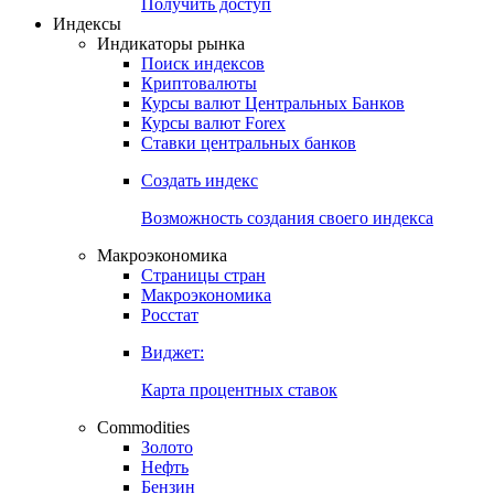
Попробуйте
7-дневный
демо-доступ
Откройте глобальную базу данных
Получить доступ
Индексы
Индикаторы рынка
Поиск индексов
Криптовалюты
Курсы валют Центральных Банков
Курсы валют Forex
Ставки центральных банков
Создать индекс
Возможность создания своего индекса
Макроэкономика
Страницы стран
Макроэкономика
Росстат
Виджет:
Карта процентных ставок