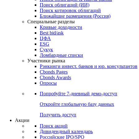
Облигации
Поиски
Поиск облигаций & Карты рынка
Поиск облигаций (ИИ)
Поиск котировок облигаций
Ближайшие размещения (Россия)
Специальные разделы
Кривые доходности
Best bid/ask
ЦФА
ESG
Сукук
Ломбардные списки
Участники рынка
Рэнкинги инвест. банков и юр. консультантов
Cbonds Pages
Cbonds Awards
Опросы
Попробуйте
7-дневный
демо-доступ
Откройте глобальную базу данных
Получить доступ