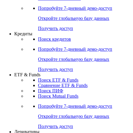
Акции
Поиск акций
Дивидендный календарь
Российские IPO/SPO
Попробуйте
7-дневный
демо-доступ
Откройте глобальную базу данных
Получить доступ
Кредиты
Поиск кредитов
Попробуйте
7-дневный
демо-доступ
Откройте глобальную базу данных
Получить доступ
ETF & Funds
Поиск ETF & Funds
Сравнение ETF & Funds
Поиск ПИФ
Поиск Mutual Funds
Попробуйте
7-дневный
демо-доступ