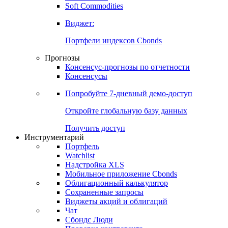
Золото
Нефть
Бензин
Commodities
Soft Commodities
Виджет:
Портфели индексов Cbonds
Прогнозы
Консенсус-прогнозы по отчетности
Консенсусы
Попробуйте
7-дневный
демо-доступ
Откройте глобальную базу данных
Получить доступ
Инструментарий
Портфель
Watchlist
Надстройка XLS
Мобильное приложение Cbonds
Облигационный калькулятор
Сохраненные запросы