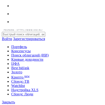
РЕКЛАМА • HTTPS://WWW.HSE.RU/
Войти
Зарегистрироваться
Портфель
Консенсусы
Поиск облигаций (ИИ)
Кривые доходности
ЦФА
Best bid/ask
Золото
new
Крипто
Сбондс-ТВ
Watchlist
Надстройка XLS