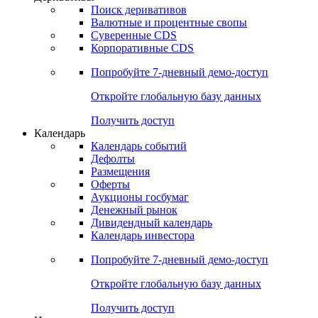
Откройте глобальную базу данных
Получить доступ
Деривативы
Поиск деривативов
Валютные и процентные свопы
Суверенные CDS
Корпоративные CDS
Попробуйте
7-дневный
демо-доступ
Откройте глобальную базу данных
Получить доступ
Календарь
Календарь событий
Дефолты
Размещения
Оферты
Аукционы госбумаг
Денежный рынок
Дивидендный календарь
Календарь инвестора
Попробуйте
7-дневный
демо-доступ