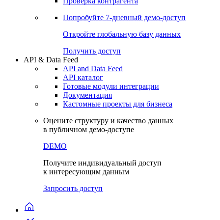
Виджеты акций и облигаций
Чат
Сбондс Люди
Проверка контрагента
Попробуйте
7-дневный
демо-доступ
Откройте глобальную базу данных
Получить доступ
API & Data Feed
API and Data Feed
API каталог
Готовые модули интеграции
Документация
Кастомные проекты для бизнеса
Оцените структуру и качество данных
в публичном демо-доступе
DEMO
Получите индивидуальный доступ
к интересующим данным
Запросить доступ