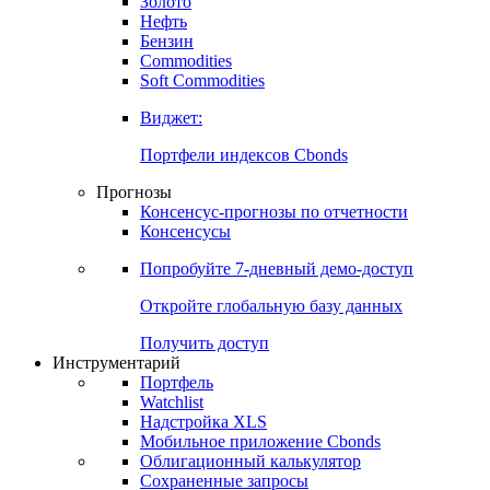
Золото
Нефть
Бензин
Commodities
Soft Commodities
Виджет:
Портфели индексов Cbonds
Прогнозы
Консенсус-прогнозы по отчетности
Консенсусы
Попробуйте
7-дневный
демо-доступ
Откройте глобальную базу данных
Получить доступ
Инструментарий
Портфель
Watchlist
Надстройка XLS
Мобильное приложение Cbonds
Облигационный калькулятор
Сохраненные запросы