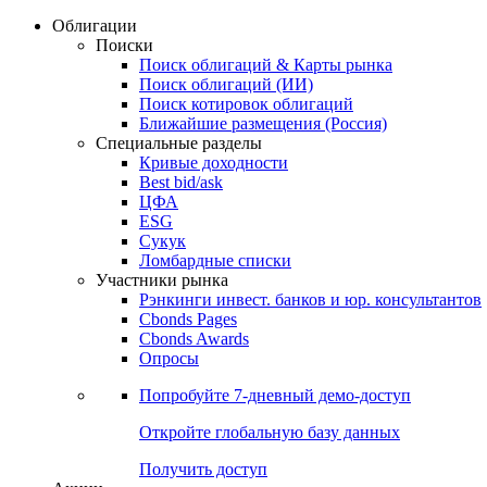
Облигации
Поиски
Поиск облигаций & Карты рынка
Поиск облигаций (ИИ)
Поиск котировок облигаций
Ближайшие размещения (Россия)
Специальные разделы
Кривые доходности
Best bid/ask
ЦФА
ESG
Сукук
Ломбардные списки
Участники рынка
Рэнкинги инвест. банков и юр. консультантов
Cbonds Pages
Cbonds Awards
Опросы
Попробуйте
7-дневный
демо-доступ
Откройте глобальную базу данных
Получить доступ