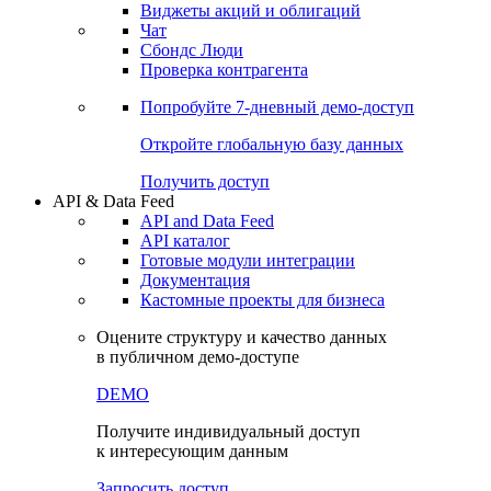
Виджеты акций и облигаций
Чат
Сбондс Люди
Проверка контрагента
Попробуйте
7-дневный
демо-доступ
Откройте глобальную базу данных
Получить доступ
API & Data Feed
API and Data Feed
API каталог
Готовые модули интеграции
Документация
Кастомные проекты для бизнеса
Оцените структуру и качество данных
в публичном демо-доступе
DEMO
Получите индивидуальный доступ
к интересующим данным
Запросить доступ