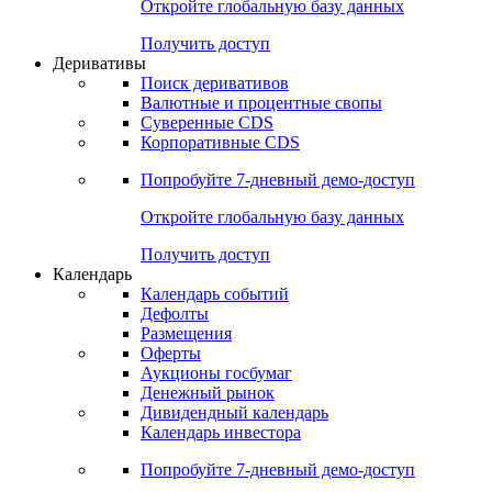
Откройте глобальную базу данных
Получить доступ
Деривативы
Поиск деривативов
Валютные и процентные свопы
Суверенные CDS
Корпоративные CDS
Попробуйте
7-дневный
демо-доступ
Откройте глобальную базу данных
Получить доступ
Календарь
Календарь событий
Дефолты
Размещения
Оферты
Аукционы госбумаг
Денежный рынок
Дивидендный календарь
Календарь инвестора
Попробуйте
7-дневный
демо-доступ