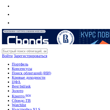
РЕКЛАМА • HTTPS://WWW.HSE.RU/
Войти
Зарегистрироваться
Портфель
Консенсусы
Поиск облигаций (ИИ)
Кривые доходности
ЦФА
Best bid/ask
Золото
new
Крипто
Сбондс-ТВ
Watchlist
Надстройка XLS