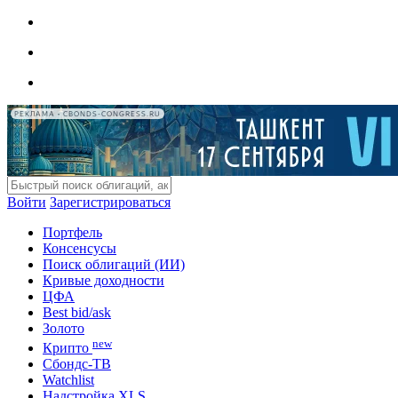
РЕКЛАМА • CBONDS-CONGRESS.RU
Войти
Зарегистрироваться
Портфель
Консенсусы
Поиск облигаций (ИИ)
Кривые доходности
ЦФА
Best bid/ask
Золото
new
Крипто
Сбондс-ТВ
Watchlist
Надстройка XLS