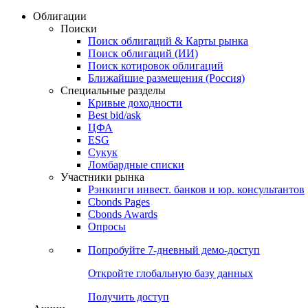
Облигации
Поиски
Поиск облигаций & Карты рынка
Поиск облигаций (ИИ)
Поиск котировок облигаций
Ближайшие размещения (Россия)
Специальные разделы
Кривые доходности
Best bid/ask
ЦФА
ESG
Сукук
Ломбардные списки
Участники рынка
Рэнкинги инвест. банков и юр. консультантов
Cbonds Pages
Cbonds Awards
Опросы
Попробуйте
7-дневный
демо-доступ
Откройте глобальную базу данных
Получить доступ