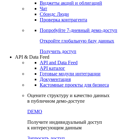
Виджеты акций и облигаций
Чат
Сбондс Люди
Проверка контрагента
Попробуйте
7-дневный
демо-доступ
Откройте глобальную базу данных
Получить доступ
API & Data Feed
API and Data Feed
API каталог
Готовые модули интеграции
Документация
Кастомные проекты для бизнеса
Оцените структуру и качество данных
в публичном демо-доступе
DEMO
Получите индивидуальный доступ
к интересующим данным
Запросить доступ