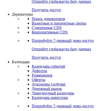
Откройте глобальную базу данных
Получить доступ
Деривативы
Поиск деривативов
Валютные и процентные свопы
Суверенные CDS
Корпоративные CDS
Попробуйте
7-дневный
демо-доступ
Откройте глобальную базу данных
Получить доступ
Календарь
Календарь событий
Дефолты
Размещения
Оферты
Аукционы госбумаг
Денежный рынок
Дивидендный календарь
Календарь инвестора
Попробуйте
7-дневный
демо-доступ