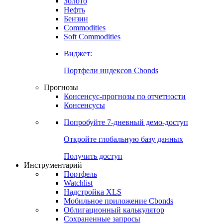
Золото
Нефть
Бензин
Commodities
Soft Commodities
Виджет:
Портфели индексов Cbonds
Прогнозы
Консенсус-прогнозы по отчетности
Консенсусы
Попробуйте
7-дневный
демо-доступ
Откройте глобальную базу данных
Получить доступ
Инструментарий
Портфель
Watchlist
Надстройка XLS
Мобильное приложение Cbonds
Облигационный калькулятор
Сохраненные запросы