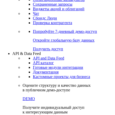
Сохраненные запросы
Виджеты акций и облигаций
Чат
Сбондс Люди
Проверка контрагента
Попробуйте
7-дневный
демо-доступ
Откройте глобальную базу данных
Получить доступ
API & Data Feed
API and Data Feed
API каталог
Готовые модули интеграции
Документация
Кастомные проекты для бизнеса
Оцените структуру и качество данных
в публичном демо-доступе
DEMO
Получите индивидуальный доступ
к интересующим данным