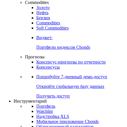
Commodities
Золото
Нефть
Бензин
Commodities
Soft Commodities
Виджет:
Портфели индексов Cbonds
Прогнозы
Консенсус-прогнозы по отчетности
Консенсусы
Попробуйте
7-дневный
демо-доступ
Откройте глобальную базу данных
Получить доступ
Инструментарий
Портфель
Watchlist
Надстройка XLS
Мобильное приложение Cbonds
Облигационный калькулятор