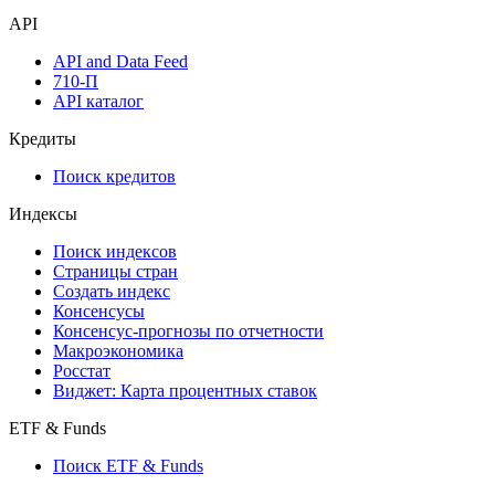
API
API and Data Feed
710-П
API каталог
Кредиты
Поиск кредитов
Индексы
Поиск индексов
Страницы стран
Создать индекс
Консенсусы
Консенсус-прогнозы по отчетности
Макроэкономика
Росстат
Виджет: Карта процентных ставок
ETF & Funds
Поиск ETF & Funds