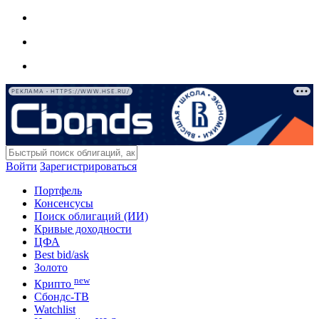
РЕКЛАМА • HTTPS://WWW.HSE.RU/
Войти
Зарегистрироваться
Портфель
Консенсусы
Поиск облигаций (ИИ)
Кривые доходности
ЦФА
Best bid/ask
Золото
new
Крипто
Сбондс-ТВ
Watchlist