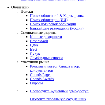
Облигации
Поиски
Поиск облигаций & Карты рынка
Поиск облигаций (ИИ)
Поиск котировок облигаций
Ближайшие размещения (Россия)
Специальные разделы
Кривые доходности
Best bid/ask
ЦФА
ESG
Сукук
Ломбардные списки
Участники рынка
Рэнкинги инвест. банков и юр.
консультантов
Cbonds Pages
Cbonds Awards
Опросы
Попробуйте
7-дневный
демо-доступ
Откройте глобальную базу данных