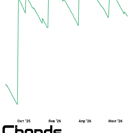
Окт '25
Янв '26
Апр '26
Июл '26