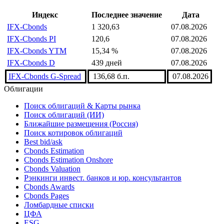
Индекс
Последнее значение
Дата
IFX-Cbonds
1 320,63
07.08.2026
IFX-Cbonds PI
120,6
07.08.2026
IFX-Cbonds YTM
15,34 %
07.08.2026
IFX-Cbonds D
439 дней
07.08.2026
IFX-Cbonds G-Spread
136,68 б.п.
07.08.2026
Облигации
Поиск облигаций & Карты рынка
Поиск облигаций (ИИ)
Ближайшие размещения (Россия)
Поиск котировок облигаций
Best bid/ask
Cbonds Estimation
Cbonds Estimation Onshore
Cbonds Valuation
Рэнкинги инвест. банков и юр. консультантов
Cbonds Awards
Cbonds Pages
Ломбардные списки
ЦФА
ESG