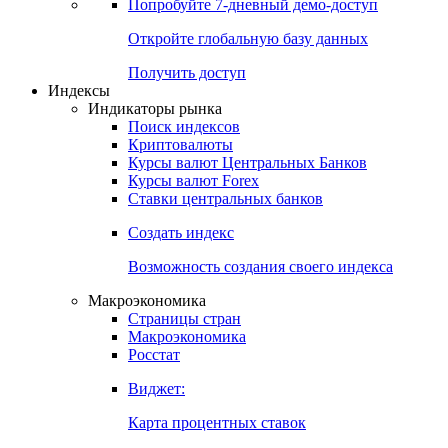
Попробуйте
7-дневный
демо-доступ
Откройте глобальную базу данных
Получить доступ
Индексы
Индикаторы рынка
Поиск индексов
Криптовалюты
Курсы валют Центральных Банков
Курсы валют Forex
Ставки центральных банков
Создать индекс
Возможность создания своего индекса
Макроэкономика
Страницы стран
Макроэкономика
Росстат
Виджет:
Карта процентных ставок