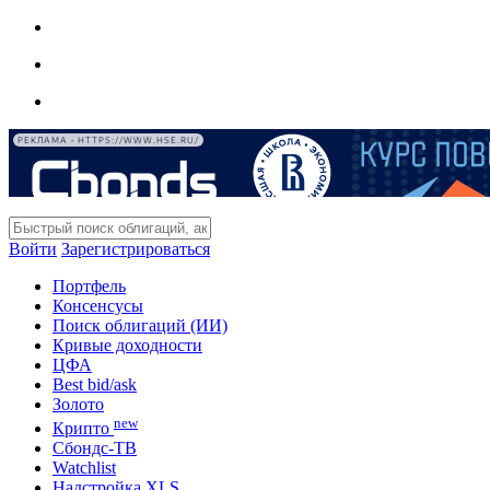
РЕКЛАМА • HTTPS://WWW.HSE.RU/
Войти
Зарегистрироваться
Портфель
Консенсусы
Поиск облигаций (ИИ)
Кривые доходности
ЦФА
Best bid/ask
Золото
new
Крипто
Сбондс-ТВ
Watchlist
Надстройка XLS