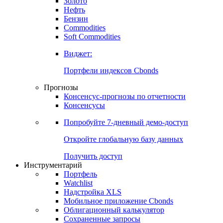
Золото
Нефть
Бензин
Commodities
Soft Commodities
Виджет:
Портфели индексов Cbonds
Прогнозы
Консенсус-прогнозы по отчетности
Консенсусы
Попробуйте
7-дневный
демо-доступ
Откройте глобальную базу данных
Получить доступ
Инструментарий
Портфель
Watchlist
Надстройка XLS
Мобильное приложение Cbonds
Облигационный калькулятор
Сохраненные запросы