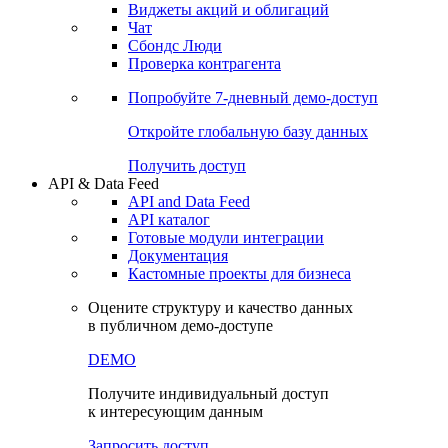
Виджеты акций и облигаций
Чат
Сбондс Люди
Проверка контрагента
Попробуйте
7-дневный
демо-доступ
Откройте глобальную базу данных
Получить доступ
API & Data Feed
API and Data Feed
API каталог
Готовые модули интеграции
Документация
Кастомные проекты для бизнеса
Оцените структуру и качество данных
в публичном демо-доступе
DEMO
Получите индивидуальный доступ
к интересующим данным
Запросить доступ