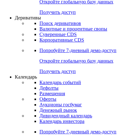
Откройте глобальную базу данных
Получить доступ
Деривативы
Поиск деривативов
Валютные и процентные свопы
Суверенные CDS
Корпоративные CDS
Попробуйте
7-дневный
демо-доступ
Откройте глобальную базу данных
Получить доступ
Календарь
Календарь событий
Дефолты
Размещения
Оферты
Аукционы госбумаг
Денежный рынок
Дивидендный календарь
Календарь инвестора
Попробуйте
7-дневный
демо-доступ