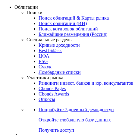
Облигации
Поиски
Поиск облигаций & Карты рынка
Поиск облигаций (ИИ)
Поиск котировок облигаций
Ближайшие размещения (Россия)
Специальные разделы
Кривые доходности
Best bid/ask
ЦФА
ESG
Сукук
Ломбардные списки
Участники рынка
Рэнкинги инвест. банков и юр. консультантов
Cbonds Pages
Cbonds Awards
Опросы
Попробуйте
7-дневный
демо-доступ
Откройте глобальную базу данных
Получить доступ