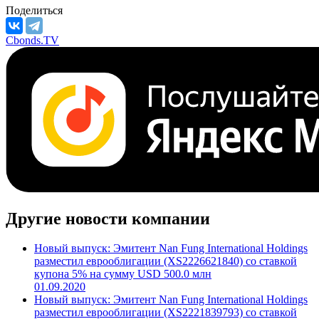
Поделиться
Cbonds.TV
Другие новости компании
Новый выпуск: Эмитент Nan Fung International Holdings
разместил еврооблигации (XS2226621840) со ставкой
купона 5% на сумму USD 500.0 млн
01.09.2020
Новый выпуск: Эмитент Nan Fung International Holdings
разместил еврооблигации (XS2221839793) со ставкой