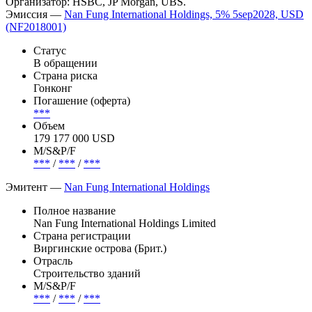
Организатор: HSBC, JP Morgan, UBS.
Эмиссия —
Nan Fung International Holdings, 5% 5sep2028, USD
(NF2018001)
Статус
В обращении
Страна риска
Гонконг
Погашение (оферта)
***
Объем
179 177 000 USD
М/S&P/F
***
/
***
/
***
Эмитент —
Nan Fung International Holdings
Полное название
Nan Fung International Holdings Limited
Страна регистрации
Виргинские острова (Брит.)
Отрасль
Строительство зданий
М/S&P/F
***
/
***
/
***