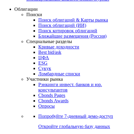
Облигации
Поиски
Поиск облигаций & Карты рынка
Поиск облигаций (ИИ)
Поиск котировок облигаций
Ближайшие размещения (Россия)
Специальные разделы
Кривые доходности
Best bid/ask
ЦФА
ESG
Сукук
Ломбардные списки
Участники рынка
Рэнкинги инвест. банков и юр.
консультантов
Cbonds Pages
Cbonds Awards
Опросы
Попробуйте
7-дневный
демо-доступ
Откройте глобальную базу данных