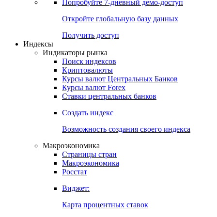
Попробуйте
7-дневный
демо-доступ
Откройте глобальную базу данных
Получить доступ
Индексы
Индикаторы рынка
Поиск индексов
Криптовалюты
Курсы валют Центральных Банков
Курсы валют Forex
Ставки центральных банков
Создать индекс
Возможность создания своего индекса
Макроэкономика
Страницы стран
Макроэкономика
Росстат
Виджет:
Карта процентных ставок