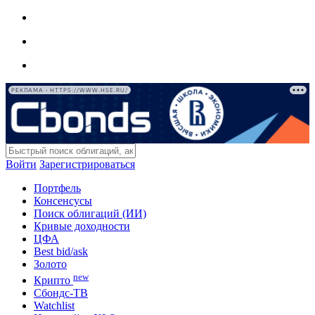
РЕКЛАМА • HTTPS://WWW.HSE.RU/
Войти
Зарегистрироваться
Портфель
Консенсусы
Поиск облигаций (ИИ)
Кривые доходности
ЦФА
Best bid/ask
Золото
new
Крипто
Сбондс-ТВ
Watchlist