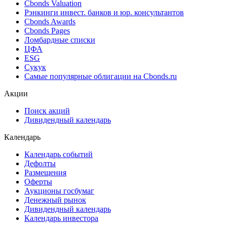
Cbonds Valuation
Рэнкинги инвест. банков и юр. консультантов
Cbonds Awards
Cbonds Pages
Ломбардные списки
ЦФА
ESG
Сукук
Самые популярные облигации на Cbonds.ru
Акции
Поиск акций
Дивидендный календарь
Календарь
Календарь событий
Дефолты
Размещения
Оферты
Аукционы госбумаг
Денежный рынок
Дивидендный календарь
Календарь инвестора