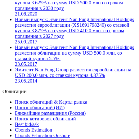
купона 3.625% на сумму USD 500.0 млн со сроком
погашения в 2030 году
21.08.2020
Новый выпуск: Эмитент Nan Fung International Holdings
разместил еврооблигации (XS1691798240) со ставкой
купона 3.875% на сумму USD 410.0 млн. со сроком
погашения в 2027 году
25.09.2017
Новый выпуск: Эмитент Nan Fung International Holdings
разместил облигации на сумму USD 500.0 млн. со
ставкой купона 5.5%.
23.05.2017
Эмитент Nan Fung Group разместил еврооблигации на
USD 200.0 млн. со ставкой купона 4.875%
23.05.2014
Облигации
Поиск облигаций & Карты рынка
Поиск облигаций (ИИ)
Ближайшие размещения (Россия)
Поиск котировок облигаций
Best bid/ask
Cbonds Estimation
Cbonds Estimation Onshore