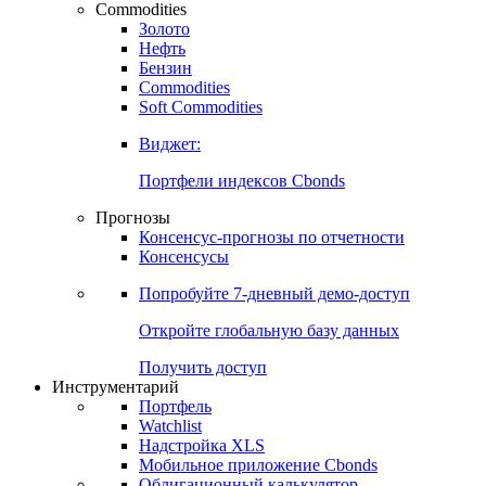
Commodities
Золото
Нефть
Бензин
Commodities
Soft Commodities
Виджет:
Портфели индексов Cbonds
Прогнозы
Консенсус-прогнозы по отчетности
Консенсусы
Попробуйте
7-дневный
демо-доступ
Откройте глобальную базу данных
Получить доступ
Инструментарий
Портфель
Watchlist
Надстройка XLS
Мобильное приложение Cbonds
Облигационный калькулятор