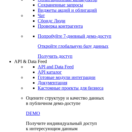
Сохраненные запросы
Виджеты акций и облигаций
Чат
Сбондс Люди
Проверка контрагента
Попробуйте
7-дневный
демо-доступ
Откройте глобальную базу данных
Получить доступ
API & Data Feed
API and Data Feed
API каталог
Готовые модули интеграции
Документация
Кастомные проекты для бизнеса
Оцените структуру и качество данных
в публичном демо-доступе
DEMO
Получите индивидуальный доступ
к интересующим данным