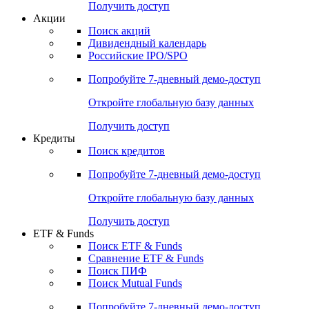
Получить доступ
Акции
Поиск акций
Дивидендный календарь
Российские IPO/SPO
Попробуйте
7-дневный
демо-доступ
Откройте глобальную базу данных
Получить доступ
Кредиты
Поиск кредитов
Попробуйте
7-дневный
демо-доступ
Откройте глобальную базу данных
Получить доступ
ETF & Funds
Поиск ETF & Funds
Сравнение ETF & Funds
Поиск ПИФ
Поиск Mutual Funds
Попробуйте
7-дневный
демо-доступ