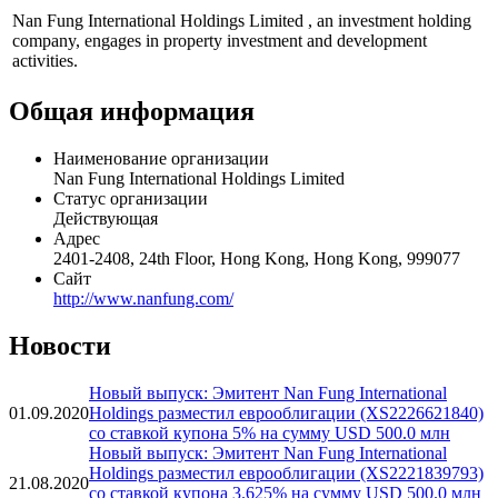
Nan Fung International Holdings Limited , an investment holding
company, engages in property investment and development
activities.
Общая информация
Наименование организации
Nan Fung International Holdings Limited
Статус организации
Действующая
Адрес
2401-2408, 24th Floor, Hong Kong, Hong Kong, 999077
Сайт
http://www.nanfung.com/
Новости
Новый выпуск: Эмитент Nan Fung International
01.09.2020
Holdings разместил еврооблигации (XS2226621840)
со ставкой купона 5% на сумму USD 500.0 млн
Новый выпуск: Эмитент Nan Fung International
Holdings разместил еврооблигации (XS2221839793)
21.08.2020
со ставкой купона 3.625% на сумму USD 500.0 млн