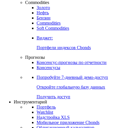
Commodities
Золото
Нефть
Бензин
Commodities
Soft Commodities
Виджет:
Портфели индексов Cbonds
Прогнозы
Консенсус-прогнозы по отчетности
Консенсусы
Попробуйте
7-дневный
демо-доступ
Откройте глобальную базу данных
Получить доступ
Инструментарий
Портфель
Watchlist
Надстройка XLS
Мобильное приложение Cbonds
Облигационный калькулятор