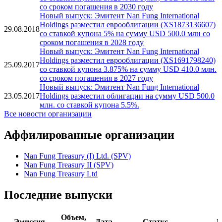
со сроком погашения в 2030 году
Новый выпуск: Эмитент Nan Fung International
Holdings разместил еврооблигации (XS1873136607)
29.08.2018
со ставкой купона 5% на сумму USD 500.0 млн со
сроком погашения в 2028 году
Новый выпуск: Эмитент Nan Fung International
Holdings разместил еврооблигации (XS1691798240)
25.09.2017
со ставкой купона 3.875% на сумму USD 410.0 млн.
со сроком погашения в 2027 году
Новый выпуск: Эмитент Nan Fung International
23.05.2017
Holdings разместил облигации на сумму USD 500.0
млн. со ставкой купона 5.5%.
Все новости организации
Аффилированные организации
Nan Fung Treasury (I) Ltd. (SPV)
Nan Fung Treasury II (SPV)
Nan Fung Treasury Ltd
Последние выпуски
Объем,
Эмиссия
Дата
Статус
I