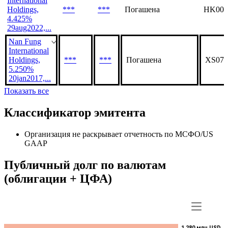
International
Holdings,
***
***
Погашена
HK000
4.425%
29aug2022,...
Nan Fung
International
Holdings,
***
***
Погашена
XS073
5.250%
20jan2017,...
Показать все
Классификатор эмитента
Организация не раскрывает отчетность по МСФО/US
GAAP
Публичный долг по валютам
(облигации + ЦФА)
1 280 млн USD
1 280 млн USD