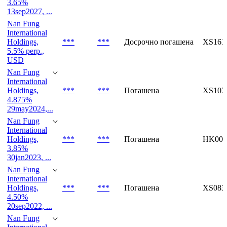
3.65%
13sep2027, ...
Nan Fung
International
Holdings,
***
***
Досрочно погашена
XS161
5.5% perp.,
USD
Nan Fung
International
Holdings,
***
***
Погашена
XS107
4.875%
29may2024,...
Nan Fung
International
Holdings,
***
***
Погашена
HK000
3.85%
30jan2023, ...
Nan Fung
International
Holdings,
***
***
Погашена
XS083
4.50%
20sep2022, ...
Nan Fung