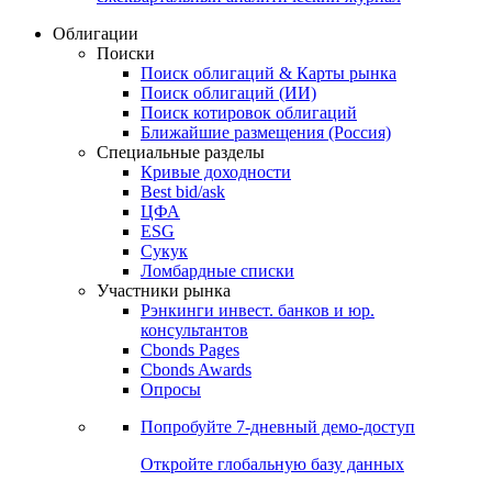
Облигации
Поиски
Поиск облигаций & Карты рынка
Поиск облигаций (ИИ)
Поиск котировок облигаций
Ближайшие размещения (Россия)
Специальные разделы
Кривые доходности
Best bid/ask
ЦФА
ESG
Сукук
Ломбардные списки
Участники рынка
Рэнкинги инвест. банков и юр.
консультантов
Cbonds Pages
Cbonds Awards
Опросы
Попробуйте
7-дневный
демо-доступ
Откройте глобальную базу данных