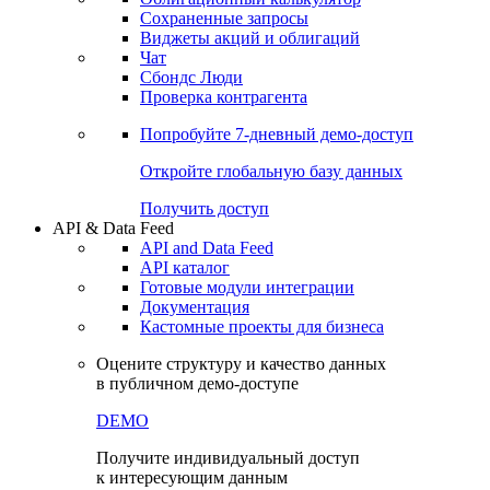
Сохраненные запросы
Виджеты акций и облигаций
Чат
Сбондс Люди
Проверка контрагента
Попробуйте
7-дневный
демо-доступ
Откройте глобальную базу данных
Получить доступ
API & Data Feed
API and Data Feed
API каталог
Готовые модули интеграции
Документация
Кастомные проекты для бизнеса
Оцените структуру и качество данных
в публичном демо-доступе
DEMO
Получите индивидуальный доступ
к интересующим данным