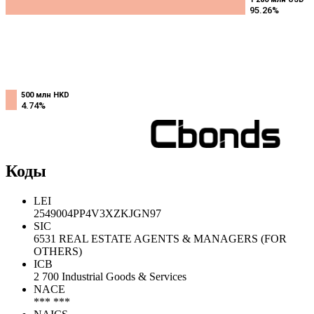
95.26%
95.26%
500 млн HKD
500 млн HKD
4.74%
4.74%
Коды
LEI
2549004PP4V3XZKJGN97
SIC
6531 REAL ESTATE AGENTS & MANAGERS (FOR
OTHERS)
ICB
2 700 Industrial Goods & Services
NACE
*** ***