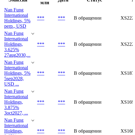
млн
Nan Fung
International
***
***
В обращении
XS222
Holdings, 5%
perp., USD
Nan Fung
International
Holdings,
***
***
В обращении
XS222
3.625%
27aug2030,...
Nan Fung
International
Holdings, 5%
***
***
В обращении
XS187
5sep2028,
USD ...
Nan Fung
International
Holdings,
***
***
В обращении
XS169
3.875%
3oct2027, ...
Nan Fung
International
Holdings,
***
***
В обращении
XS168