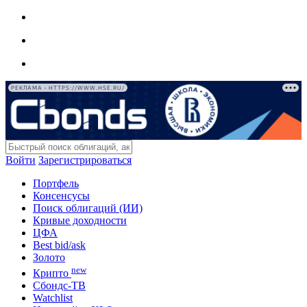
РЕКЛАМА • HTTPS://WWW.HSE.RU/
Войти
Зарегистрироваться
Портфель
Консенсусы
Поиск облигаций (ИИ)
Кривые доходности
ЦФА
Best bid/ask
Золото
new
Крипто
Сбондс-ТВ
Watchlist