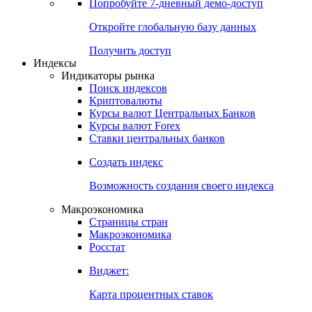
Попробуйте
7-дневный
демо-доступ
Откройте глобальную базу данных
Получить доступ
Индексы
Индикаторы рынка
Поиск индексов
Криптовалюты
Курсы валют Центральных Банков
Курсы валют Forex
Ставки центральных банков
Создать индекс
Возможность создания своего индекса
Макроэкономика
Страницы стран
Макроэкономика
Росстат
Виджет:
Карта процентных ставок