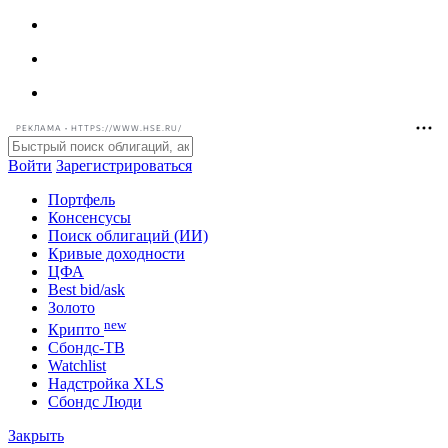
РЕКЛАМА • HTTPS://WWW.HSE.RU/
Войти
Зарегистрироваться
Портфель
Консенсусы
Поиск облигаций (ИИ)
Кривые доходности
ЦФА
Best bid/ask
Золото
new
Крипто
Сбондс-ТВ
Watchlist