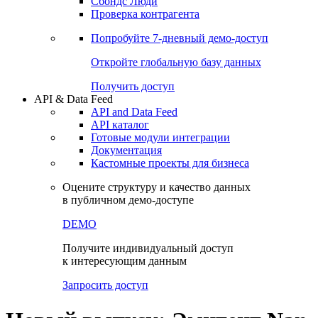
Сохраненные запросы
Виджеты акций и облигаций
Чат
Сбондс Люди
Проверка контрагента
Попробуйте
7-дневный
демо-доступ
Откройте глобальную базу данных
Получить доступ
API & Data Feed
API and Data Feed
API каталог
Готовые модули интеграции
Документация
Кастомные проекты для бизнеса
Оцените структуру и качество данных
в публичном демо-доступе
DEMO
Получите индивидуальный доступ
к интересующим данным