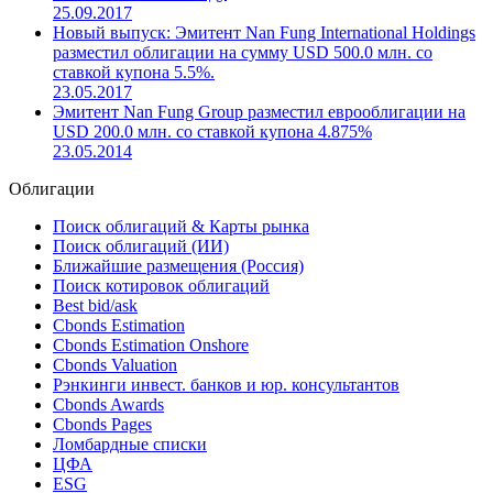
Новый выпуск: Эмитент Nan Fung International Holdings
разместил еврооблигации (XS1691798240) со ставкой
купона 3.875% на сумму USD 410.0 млн. со сроком
погашения в 2027 году
25.09.2017
Новый выпуск: Эмитент Nan Fung International Holdings
разместил облигации на сумму USD 500.0 млн. со
ставкой купона 5.5%.
23.05.2017
Эмитент Nan Fung Group разместил еврооблигации на
USD 200.0 млн. со ставкой купона 4.875%
23.05.2014
Облигации
Поиск облигаций & Карты рынка
Поиск облигаций (ИИ)
Ближайшие размещения (Россия)
Поиск котировок облигаций
Best bid/ask
Cbonds Estimation
Cbonds Estimation Onshore
Cbonds Valuation
Рэнкинги инвест. банков и юр. консультантов
Cbonds Awards