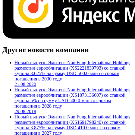
Другие новости компании
Новый выпуск: Эмитент Nan Fung International Holdings
разместил еврооблигации (XS2221839793) со ставкой
купона 3.625% на сумму USD 500.0 млн со сроком
погашения в 2030 году
21.08.2020
Новый выпуск: Эмитент Nan Fung International Holdings
разместил еврооблигации (XS1873136607) со ставкой
купона 5% на сумму USD 500.0 млн со сроком
погашения в 2028 году
29.08.2018