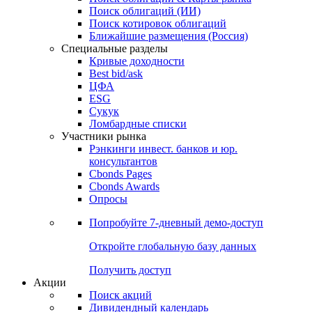
Облигации
Поиски
Поиск облигаций & Карты рынка
Поиск облигаций (ИИ)
Поиск котировок облигаций
Ближайшие размещения (Россия)
Специальные разделы
Кривые доходности
Best bid/ask
ЦФА
ESG
Сукук
Ломбардные списки
Участники рынка
Рэнкинги инвест. банков и юр.
консультантов
Cbonds Pages
Cbonds Awards
Опросы
Попробуйте
7-дневный
демо-доступ
Откройте глобальную базу данных