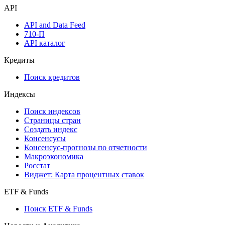
Watchlist
Виджеты акций и облигаций
Мобильное приложение Cbonds
API
API and Data Feed
710-П
API каталог
Кредиты
Поиск кредитов
Индексы
Поиск индексов
Страницы стран
Создать индекс
Консенсусы
Консенсус-прогнозы по отчетности
Макроэкономика
Росстат
Виджет: Карта процентных ставок