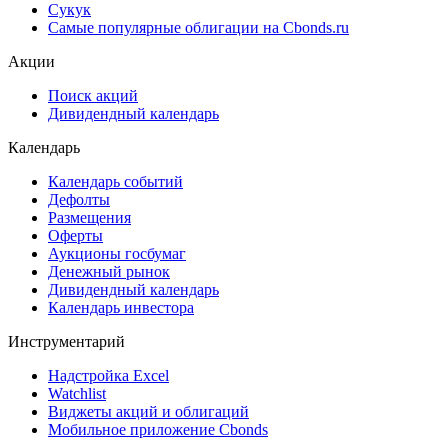
Cbonds Pages
Ломбардные списки
ЦФА
ESG
Сукук
Самые популярные облигации на Cbonds.ru
Акции
Поиск акций
Дивидендный календарь
Календарь
Календарь событий
Дефолты
Размещения
Оферты
Аукционы госбумаг
Денежный рынок
Дивидендный календарь
Календарь инвестора
Инструментарий
Надстройка Excel