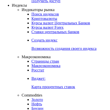
Попробуйте
7-дневный
демо-доступ
Откройте глобальную базу данных
Получить доступ
Индексы
Индикаторы рынка
Поиск индексов
Криптовалюты
Курсы валют Центральных Банков
Курсы валют Forex
Ставки центральных банков
Создать индекс
Возможность создания своего индекса
Макроэкономика
Страницы стран
Макроэкономика
Росстат
Виджет:
Карта процентных ставок