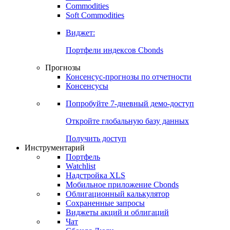
Commodities
Золото
Нефть
Бензин
Commodities
Soft Commodities
Виджет:
Портфели индексов Cbonds
Прогнозы
Консенсус-прогнозы по отчетности
Консенсусы
Попробуйте
7-дневный
демо-доступ
Откройте глобальную базу данных
Получить доступ
Инструментарий
Портфель
Watchlist
Надстройка XLS
Мобильное приложение Cbonds
Облигационный калькулятор