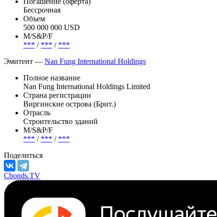
В обращении
Страна риска
Гонконг
Погашение (оферта)
Бессрочная
Объем
500 000 000 USD
М/S&P/F
***
/
***
/
***
Эмитент —
Nan Fung International Holdings
Полное название
Nan Fung International Holdings Limited
Страна регистрации
Виргинские острова (Брит.)
Отрасль
Строительство зданий
М/S&P/F
***
/
***
/
***
Поделиться
Cbonds.TV