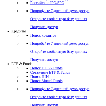
Получить доступ
Акции
Поиск акций
Дивидендный календарь
Российские IPO/SPO
Попробуйте
7-дневный
демо-доступ
Откройте глобальную базу данных
Получить доступ
Кредиты
Поиск кредитов
Попробуйте
7-дневный
демо-доступ
Откройте глобальную базу данных
Получить доступ
ETF & Funds
Поиск ETF & Funds
Сравнение ETF & Funds
Поиск ПИФ
Поиск Mutual Funds
Попробуйте
7-дневный
демо-доступ