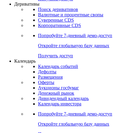
Откройте глобальную базу данных
Получить доступ
Деривативы
Поиск деривативов
Валютные и процентные свопы
Суверенные CDS
Корпоративные CDS
Попробуйте
7-дневный
демо-доступ
Откройте глобальную базу данных
Получить доступ
Календарь
Календарь событий
Дефолты
Размещения
Оферты
Аукционы госбумаг
Денежный рынок
Дивидендный календарь
Календарь инвестора