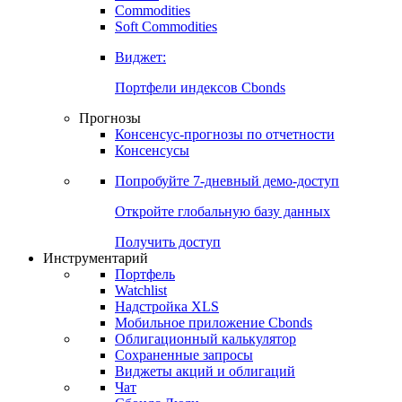
Commodities
Золото
Нефть
Бензин
Commodities
Soft Commodities
Виджет:
Портфели индексов Cbonds
Прогнозы
Консенсус-прогнозы по отчетности
Консенсусы
Попробуйте
7-дневный
демо-доступ
Откройте глобальную базу данных
Получить доступ
Инструментарий
Портфель
Watchlist
Надстройка XLS
Мобильное приложение Cbonds
Облигационный калькулятор