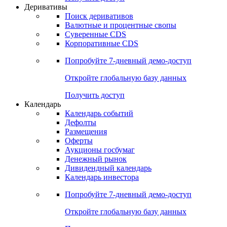
Откройте глобальную базу данных
Получить доступ
Деривативы
Поиск деривативов
Валютные и процентные свопы
Суверенные CDS
Корпоративные CDS
Попробуйте
7-дневный
демо-доступ
Откройте глобальную базу данных
Получить доступ
Календарь
Календарь событий
Дефолты
Размещения
Оферты
Аукционы госбумаг
Денежный рынок
Дивидендный календарь
Календарь инвестора