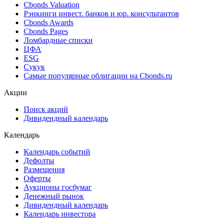
Поиск котировок облигаций
Best bid/ask
Cbonds Estimation
Cbonds Estimation Onshore
Cbonds Valuation
Рэнкинги инвест. банков и юр. консультантов
Cbonds Awards
Cbonds Pages
Ломбардные списки
ЦФА
ESG
Сукук
Самые популярные облигации на Cbonds.ru
Акции
Поиск акций
Дивидендный календарь
Календарь
Календарь событий
Дефолты
Размещения
Оферты
Аукционы госбумаг