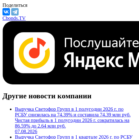
***
/
***
/
***
/
***
М/S&P/F
***
/
***
/
***
Поделиться
Cbonds.TV
Другие новости компании
Выручка Светофор Групп в 1 полугодии 2026 г. по
РСБУ снизилась на 74.39% и составила 74.39 млн руб.