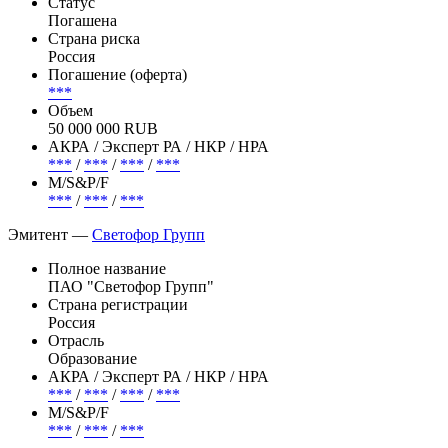
Облигациям данного выпуска присвоен идентификационный
номер – 4B02-01-24350-J-001P от 10 октября 2018 года.
Эмиссия —
Светофор Групп, БО-П01
Статус
Погашена
Страна риска
Россия
Погашение (оферта)
***
Объем
50 000 000 RUB
АКРА / Эксперт РА / НКР / НРА
***
/
***
/
***
/
***
М/S&P/F
***
/
***
/
***
Эмитент —
Светофор Групп
Полное название
ПАО "Светофор Групп"
Страна регистрации
Россия
Отрасль
Образование
АКРА / Эксперт РА / НКР / НРА