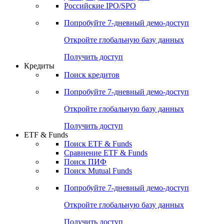
Получить доступ
Акции
Поиск акций
Дивидендный календарь
Российские IPO/SPO
Попробуйте
7-дневный
демо-доступ
Откройте глобальную базу данных
Получить доступ
Кредиты
Поиск кредитов
Попробуйте
7-дневный
демо-доступ
Откройте глобальную базу данных
Получить доступ
ETF & Funds
Поиск ETF & Funds
Сравнение ETF & Funds
Поиск ПИФ
Поиск Mutual Funds
Попробуйте
7-дневный
демо-доступ