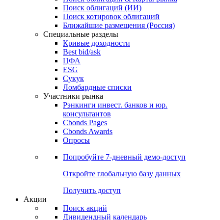
Облигации
Поиски
Поиск облигаций & Карты рынка
Поиск облигаций (ИИ)
Поиск котировок облигаций
Ближайшие размещения (Россия)
Специальные разделы
Кривые доходности
Best bid/ask
ЦФА
ESG
Сукук
Ломбардные списки
Участники рынка
Рэнкинги инвест. банков и юр.
консультантов
Cbonds Pages
Cbonds Awards
Опросы
Попробуйте
7-дневный
демо-доступ
Откройте глобальную базу данных