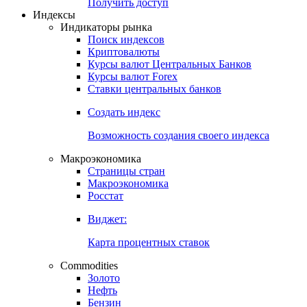
Попробуйте
7-дневный
демо-доступ
Откройте глобальную базу данных
Получить доступ
Индексы
Индикаторы рынка
Поиск индексов
Криптовалюты
Курсы валют Центральных Банков
Курсы валют Forex
Ставки центральных банков
Создать индекс
Возможность создания своего индекса
Макроэкономика
Страницы стран
Макроэкономика
Росстат
Виджет:
Карта процентных ставок