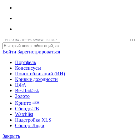
РЕКЛАМА • HTTPS://WWW.HSE.RU/
Войти
Зарегистрироваться
Портфель
Консенсусы
Поиск облигаций (ИИ)
Кривые доходности
ЦФА
Best bid/ask
Золото
new
Крипто
Сбондс-ТВ
Watchlist