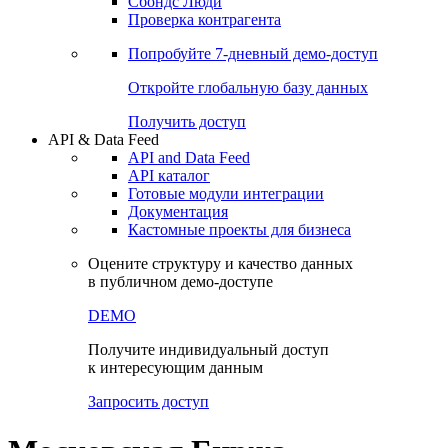
Сохраненные запросы
Виджеты акций и облигаций
Чат
Сбондс Люди
Проверка контрагента
Попробуйте
7-дневный
демо-доступ
Откройте глобальную базу данных
Получить доступ
API & Data Feed
API and Data Feed
API каталог
Готовые модули интеграции
Документация
Кастомные проекты для бизнеса
Оцените структуру и качество данных
в публичном демо-доступе
DEMO
Получите индивидуальный доступ
к интересующим данным