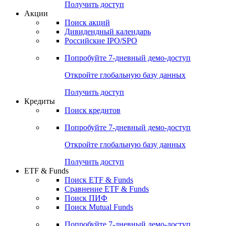
Получить доступ
Акции
Поиск акций
Дивидендный календарь
Российские IPO/SPO
Попробуйте
7-дневный
демо-доступ
Откройте глобальную базу данных
Получить доступ
Кредиты
Поиск кредитов
Попробуйте
7-дневный
демо-доступ
Откройте глобальную базу данных
Получить доступ
ETF & Funds
Поиск ETF & Funds
Сравнение ETF & Funds
Поиск ПИФ
Поиск Mutual Funds
Попробуйте
7-дневный
демо-доступ