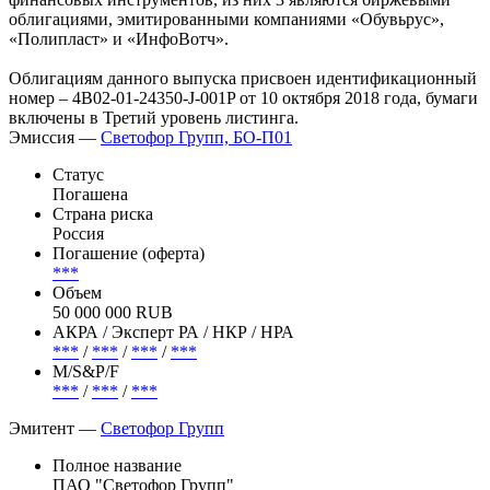
облигациями, эмитированными компаниями «Обувьрус»,
«Полипласт» и «ИнфоВотч».
Облигациям данного выпуска присвоен идентификационный
номер – 4B02-01-24350-J-001P от 10 октября 2018 года, бумаги
включены в Третий уровень листинга.
Эмиссия —
Светофор Групп, БО-П01
Статус
Погашена
Страна риска
Россия
Погашение (оферта)
***
Объем
50 000 000 RUB
АКРА / Эксперт РА / НКР / НРА
***
/
***
/
***
/
***
М/S&P/F
***
/
***
/
***
Эмитент —
Светофор Групп
Полное название
ПАО "Светофор Групп"