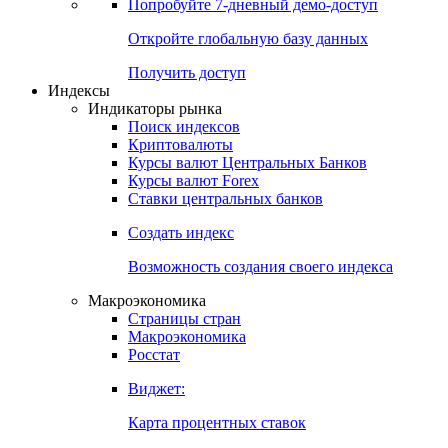
Попробуйте
7-дневный
демо-доступ
Откройте глобальную базу данных
Получить доступ
Индексы
Индикаторы рынка
Поиск индексов
Криптовалюты
Курсы валют Центральных Банков
Курсы валют Forex
Ставки центральных банков
Создать индекс
Возможность создания своего индекса
Макроэкономика
Страницы стран
Макроэкономика
Росстат
Виджет:
Карта процентных ставок