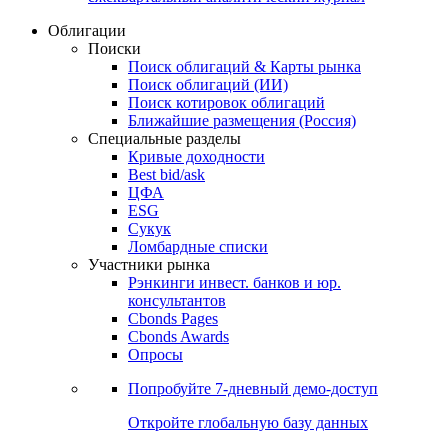
Облигации
Поиски
Поиск облигаций & Карты рынка
Поиск облигаций (ИИ)
Поиск котировок облигаций
Ближайшие размещения (Россия)
Специальные разделы
Кривые доходности
Best bid/ask
ЦФА
ESG
Сукук
Ломбардные списки
Участники рынка
Рэнкинги инвест. банков и юр.
консультантов
Cbonds Pages
Cbonds Awards
Опросы
Попробуйте
7-дневный
демо-доступ
Откройте глобальную базу данных