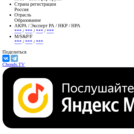
Страна регистрации
Россия
Отрасль
Образование
АКРА / Эксперт РА / НКР / НРА
***
/
***
/
***
/
***
М/S&P/F
***
/
***
/
***
Поделиться
Cbonds.TV