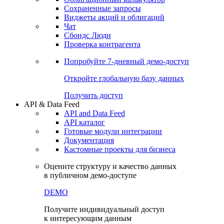
Сохраненные запросы
Виджеты акций и облигаций
Чат
Сбондс Люди
Проверка контрагента
Попробуйте
7-дневный
демо-доступ
Откройте глобальную базу данных
Получить доступ
API & Data Feed
API and Data Feed
API каталог
Готовые модули интеграции
Документация
Кастомные проекты для бизнеса
Оцените структуру и качество данных
в публичном демо-доступе
DEMO
Получите индивидуальный доступ
к интересующим данным