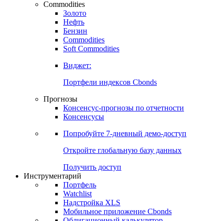
Commodities
Золото
Нефть
Бензин
Commodities
Soft Commodities
Виджет:
Портфели индексов Cbonds
Прогнозы
Консенсус-прогнозы по отчетности
Консенсусы
Попробуйте
7-дневный
демо-доступ
Откройте глобальную базу данных
Получить доступ
Инструментарий
Портфель
Watchlist
Надстройка XLS
Мобильное приложение Cbonds
Облигационный калькулятор