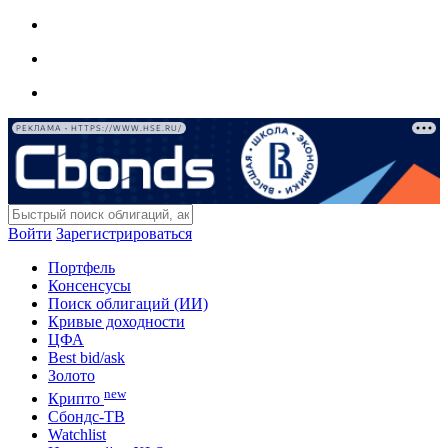
РЕКЛАМА • HTTPS://WWW.HSE.RU/
Войти
Зарегистрироваться
Портфель
Консенсусы
Поиск облигаций (ИИ)
Кривые доходности
ЦФА
Best bid/ask
Золото
new
Крипто
Сбондс-ТВ
Watchlist