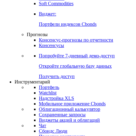
Soft Commodities
Виджет:
Портфели индексов Cbonds
Прогнозы
Консенсус-прогнозы по отчетности
Консенсусы
Попробуйте
7-дневный
демо-доступ
Откройте глобальную базу данных
Получить доступ
Инструментарий
Портфель
Watchlist
Надстройка XLS
Мобильное приложение Cbonds
Облигационный калькулятор
Сохраненные запросы
Виджеты акций и облигаций
Чат
Сбондс Люди