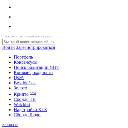
РЕКЛАМА • HTTPS://WWW.HSE.RU/
Войти
Зарегистрироваться
Портфель
Консенсусы
Поиск облигаций (ИИ)
Кривые доходности
ЦФА
Best bid/ask
Золото
new
Крипто
Сбондс-ТВ
Watchlist
Надстройка XLS
Сбондс Люди
Закрыть