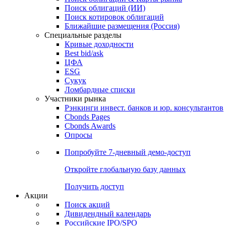
Поиск облигаций (ИИ)
Поиск котировок облигаций
Ближайшие размещения (Россия)
Специальные разделы
Кривые доходности
Best bid/ask
ЦФА
ESG
Сукук
Ломбардные списки
Участники рынка
Рэнкинги инвест. банков и юр. консультантов
Cbonds Pages
Cbonds Awards
Опросы
Попробуйте
7-дневный
демо-доступ
Откройте глобальную базу данных
Получить доступ
Акции
Поиск акций
Дивидендный календарь
Российские IPO/SPO