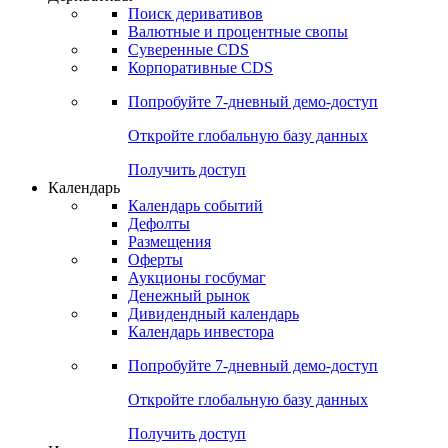
Поиск деривативов
Валютные и процентные свопы
Суверенные CDS
Корпоративные CDS
Попробуйте
7-дневный
демо-доступ
Откройте глобальную базу данных
Получить доступ
Календарь
Календарь событий
Дефолты
Размещения
Оферты
Аукционы госбумаг
Денежный рынок
Дивидендный календарь
Календарь инвестора
Попробуйте
7-дневный
демо-доступ
Откройте глобальную базу данных
Получить доступ