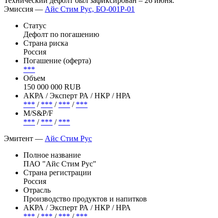
Технический дефолт был зафиксирован – 26 июня.
Эмиссия —
Айс Стим Рус, БО-001P-01
Статус
Дефолт по погашению
Страна риска
Россия
Погашение (оферта)
***
Объем
150 000 000 RUB
АКРА / Эксперт РА / НКР / НРА
***
/
***
/
***
/
***
М/S&P/F
***
/
***
/
***
Эмитент —
Айс Стим Рус
Полное название
ПАО "Айс Стим Рус"
Страна регистрации
Россия
Отрасль
Производство продуктов и напитков
АКРА / Эксперт РА / НКР / НРА
***
/
***
/
***
/
***