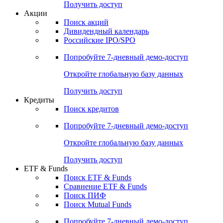
Получить доступ
Акции
Поиск акций
Дивидендный календарь
Российские IPO/SPO
Попробуйте
7-дневный
демо-доступ
Откройте глобальную базу данных
Получить доступ
Кредиты
Поиск кредитов
Попробуйте
7-дневный
демо-доступ
Откройте глобальную базу данных
Получить доступ
ETF & Funds
Поиск ETF & Funds
Сравнение ETF & Funds
Поиск ПИФ
Поиск Mutual Funds
Попробуйте
7-дневный
демо-доступ