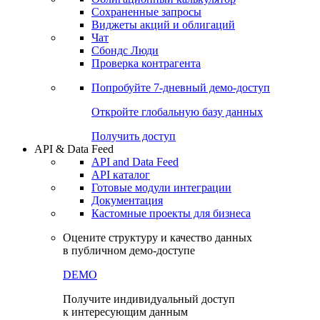
Сохраненные запросы
Виджеты акций и облигаций
Чат
Сбондс Люди
Проверка контрагента
Попробуйте
7-дневный
демо-доступ
Откройте глобальную базу данных
Получить доступ
API & Data Feed
API and Data Feed
API каталог
Готовые модули интеграции
Документация
Кастомные проекты для бизнеса
Оцените структуру и качество данных
в публичном демо-доступе
DEMO
Получите индивидуальный доступ
к интересующим данным