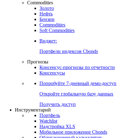
Commodities
Золото
Нефть
Бензин
Commodities
Soft Commodities
Виджет:
Портфели индексов Cbonds
Прогнозы
Консенсус-прогнозы по отчетности
Консенсусы
Попробуйте
7-дневный
демо-доступ
Откройте глобальную базу данных
Получить доступ
Инструментарий
Портфель
Watchlist
Надстройка XLS
Мобильное приложение Cbonds
Облигационный калькулятор