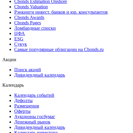
Cbonds Estimation Onshore
Cbonds Valuation
Рэнкинги инвест. банков и юр. консультантов
Cbonds Awards
Cbonds Pages
Ломбардные списки
ЦФА
ESG
Сукук
Самые популярные облигации на Cbonds.ru
Акции
Поиск акций
Дивидендный календарь
Календарь
Календарь событий
Дефолты
Размещения
Оферты
Аукционы госбумаг
Денежный рынок
Дивидендный календарь
Календарь инвестора