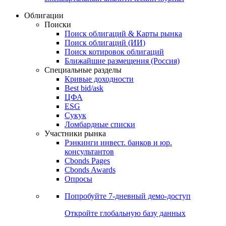
Облигации
Поиски
Поиск облигаций & Карты рынка
Поиск облигаций (ИИ)
Поиск котировок облигаций
Ближайшие размещения (Россия)
Специальные разделы
Кривые доходности
Best bid/ask
ЦФА
ESG
Сукук
Ломбардные списки
Участники рынка
Рэнкинги инвест. банков и юр.
консультантов
Cbonds Pages
Cbonds Awards
Опросы
Попробуйте
7-дневный
демо-доступ
Откройте глобальную базу данных