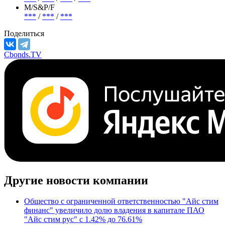
М/S&P/F
***
/
***
/
***
Поделиться
Cbonds.TV
Другие новости компании
Общество с ограниченной ответственностью "Айс стим
финанс" увеличило долю владения в капитале ПАО
"Айс стим рус" с 1.42% до 76.61%