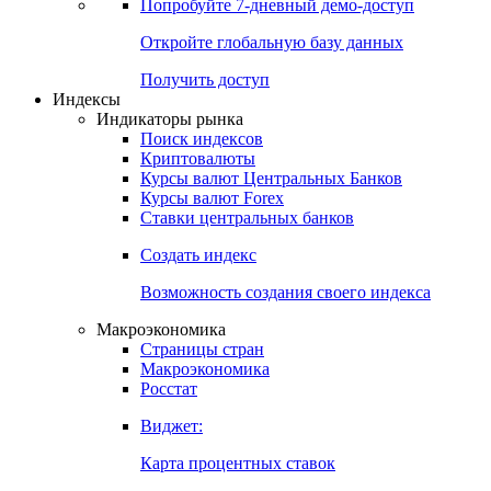
Попробуйте
7-дневный
демо-доступ
Откройте глобальную базу данных
Получить доступ
Индексы
Индикаторы рынка
Поиск индексов
Криптовалюты
Курсы валют Центральных Банков
Курсы валют Forex
Ставки центральных банков
Создать индекс
Возможность создания своего индекса
Макроэкономика
Страницы стран
Макроэкономика
Росстат
Виджет:
Карта процентных ставок