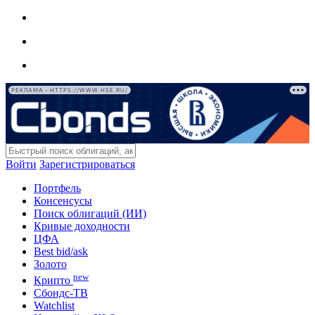
РЕКЛАМА • HTTPS://WWW.HSE.RU/
Войти
Зарегистрироваться
Портфель
Консенсусы
Поиск облигаций (ИИ)
Кривые доходности
ЦФА
Best bid/ask
Золото
new
Крипто
Сбондс-ТВ
Watchlist