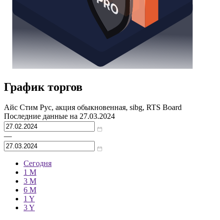
График торгов
Айс Стим Рус, акция обыкновенная, sibg, RTS Board
Последние данные на
27.03.2024
—
Сегодня
1 M
3 M
6 M
1 Y
3 Y