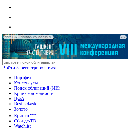
РЕКЛАМА • CBONDS-CONGRESS.RU
Войти
Зарегистрироваться
Портфель
Консенсусы
Поиск облигаций (ИИ)
Кривые доходности
ЦФА
Best bid/ask
Золото
new
Крипто
Сбондс-ТВ
Watchlist