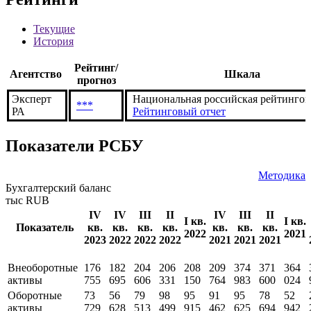
Текущие
История
Рейтинг/
Агентство
Шкала
прогноз
Эксперт
Национальная российская рейтингов
***
РА
Рейтинговый отчет
Показатели РСБУ
Методика
Бухгалтерский баланс
тыс RUB
IV
IV
III
II
IV
III
II
I кв.
I кв.
Показатель
кв.
кв.
кв.
кв.
кв.
кв.
кв.
2022
2021
2023
2022
2022
2022
2021
2021
2021
Внеоборотные
176
182
204
206
208
209
374
371
364
активы
755
695
606
331
150
764
983
600
024
Оборотные
73
56
79
98
95
91
95
78
52
активы
729
628
513
499
915
462
625
694
942