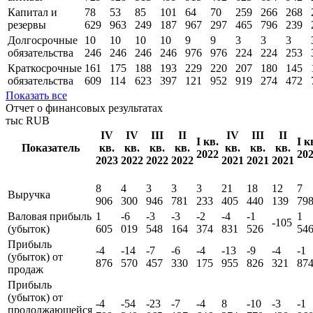
Капитал и
78
53
85
101
64
70
259
266
268
резервы
629
963
249
187
967
297
465
796
239
Долгосрочные
10
10
10
10
9
9
3
3
3
обязательства
246
246
246
246
976
976
224
224
253
Краткосрочные
161
175
188
193
229
220
207
180
145
обязательства
609
114
623
397
121
952
919
274
472
Показать все
Отчет о финансовых результатах
тыс RUB
IV
IV
III
II
IV
III
II
I кв.
I к
Показатель
кв.
кв.
кв.
кв.
кв.
кв.
кв.
2022
20
2023
2022
2022
2022
2021
2021
2021
8
4
3
3
3
21
18
12
7
Выручка
906
300
946
781
233
405
440
139
79
Валовая прибыль
1
-6
-3
-3
-2
-4
-1
1
-105
(убыток)
605
019
548
164
374
831
526
54
Прибыль
-4
-14
-7
-6
-4
-13
-9
-4
-1
(убыток) от
876
570
457
330
175
955
826
321
87
продаж
Прибыль
(убыток) от
-4
-54
-23
-7
-4
8
-10
-3
-1
продолжающейся