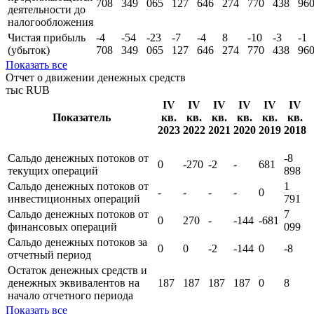
708
349
065
127
646
274
770
438
96
деятельности до
налогообложения
Чистая прибыль
-4
-54
-23
-7
-4
8
-10
-3
-1
(убыток)
708
349
065
127
646
274
770
438
96
Показать все
Отчет о движении денежных средств
тыс RUB
IV
IV
IV
IV
IV
IV
Показатель
кв.
кв.
кв.
кв.
кв.
кв.
2023
2022
2021
2020
2019
2018
Сальдо денежных потоков от
-8
0
-270
-2
-
681
текущих операций
898
Сальдо денежных потоков от
1
-
-
-
-
0
инвестиционных операций
791
Сальдо денежных потоков от
7
0
270
-
-144
-681
финансовых операций
099
Сальдо денежных потоков за
0
0
-2
-144
0
-8
отчетный период
Остаток денежных средств и
денежных эквивалентов на
187
187
187
187
0
8
начало отчетного периода
Показать все