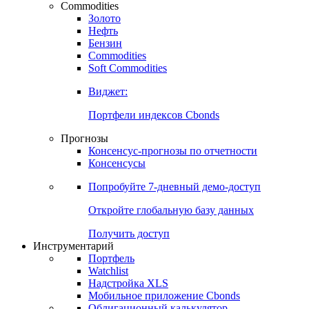
Commodities
Золото
Нефть
Бензин
Commodities
Soft Commodities
Виджет:
Портфели индексов Cbonds
Прогнозы
Консенсус-прогнозы по отчетности
Консенсусы
Попробуйте
7-дневный
демо-доступ
Откройте глобальную базу данных
Получить доступ
Инструментарий
Портфель
Watchlist
Надстройка XLS
Мобильное приложение Cbonds
Облигационный калькулятор