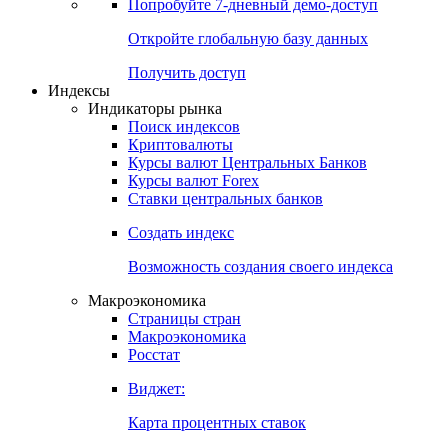
Попробуйте
7-дневный
демо-доступ
Откройте глобальную базу данных
Получить доступ
Индексы
Индикаторы рынка
Поиск индексов
Криптовалюты
Курсы валют Центральных Банков
Курсы валют Forex
Ставки центральных банков
Создать индекс
Возможность создания своего индекса
Макроэкономика
Страницы стран
Макроэкономика
Росстат
Виджет:
Карта процентных ставок