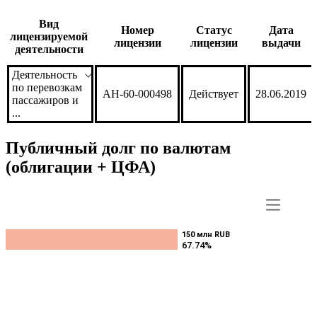
Вид
Номер
Статус
Дата
лицензируемой
лицензии
лицензии
выдачи
деятельности
Деятельность
по перевозкам
АН-60-000498
Действует
28.06.2019
пассажиров и
...
Публичный долг по валютам
(облигации + ЦФА)
150 млн RUB
150 млн RUB
67.74%
67.74%