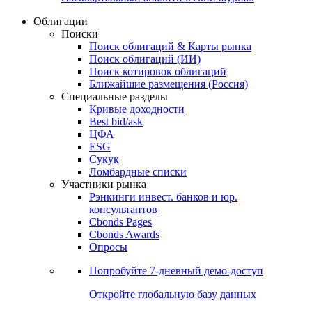
Облигации
Поиски
Поиск облигаций & Карты рынка
Поиск облигаций (ИИ)
Поиск котировок облигаций
Ближайшие размещения (Россия)
Специальные разделы
Кривые доходности
Best bid/ask
ЦФА
ESG
Сукук
Ломбардные списки
Участники рынка
Рэнкинги инвест. банков и юр.
консультантов
Cbonds Pages
Cbonds Awards
Опросы
Попробуйте
7-дневный
демо-доступ
Откройте глобальную базу данных