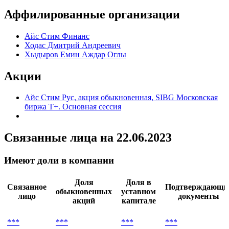
Аффилированные организации
Айс Стим Финанс
Ходас Дмитрий Андреевич
Хыдыров Емин Аждар Оглы
Акции
Айс Стим Рус, акция обыкновенная, SIBG Московская
биржа Т+. Основная сессия
Связанные лица
на 22.06.2023
Имеют доли в компании
Доля
Доля в
Связанное
Подтверждающи
обыкновенных
уставном
лицо
документы
акций
капитале
***
***
***
***