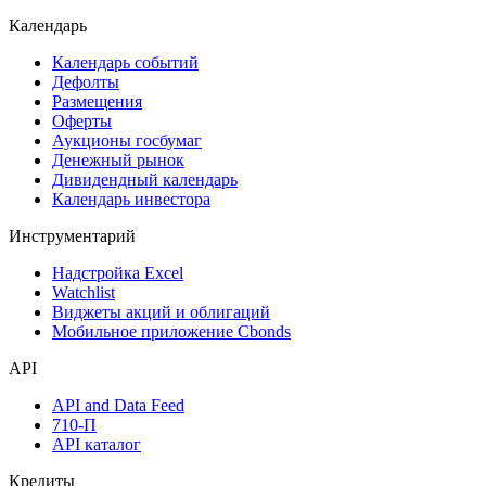
Календарь
Календарь событий
Дефолты
Размещения
Оферты
Аукционы госбумаг
Денежный рынок
Дивидендный календарь
Календарь инвестора
Инструментарий
Надстройка Excel
Watchlist
Виджеты акций и облигаций
Мобильное приложение Cbonds
API
API and Data Feed
710-П
API каталог
Кредиты