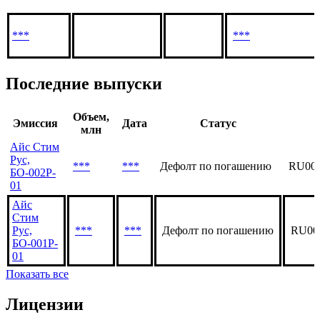
***
***
Последние выпуски
Объем,
Эмиссия
Дата
Статус
млн
Айс Стим
Рус,
***
***
Дефолт по погашению
RU00
БО-002P-
01
Айс
Стим
Рус,
***
***
Дефолт по погашению
RU00
БО-001P-
01
Показать все
Лицензии