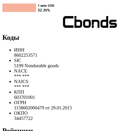
1 млн USD
1 млн USD
32.26%
32.26%
Коды
ИНН
8602253571
SIC
5199 Nondurable goods
NACE
*** ***
NAICS
*** ***
КПП
603701001
ОГРН
1158602000479 от 29.01.2015
ОКПО
34457722
Рейтинги