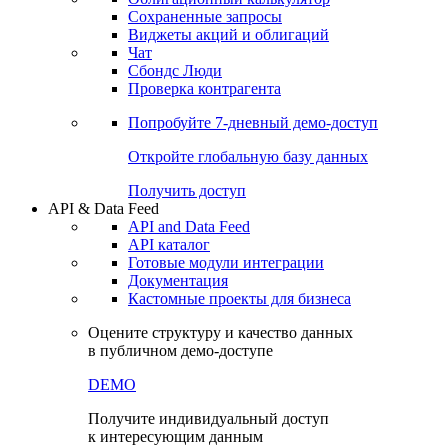
Сохраненные запросы
Виджеты акций и облигаций
Чат
Сбондс Люди
Проверка контрагента
Попробуйте
7-дневный
демо-доступ
Откройте глобальную базу данных
Получить доступ
API & Data Feed
API and Data Feed
API каталог
Готовые модули интеграции
Документация
Кастомные проекты для бизнеса
Оцените структуру и качество данных
в публичном демо-доступе
DEMO
Получите индивидуальный доступ
к интересующим данным