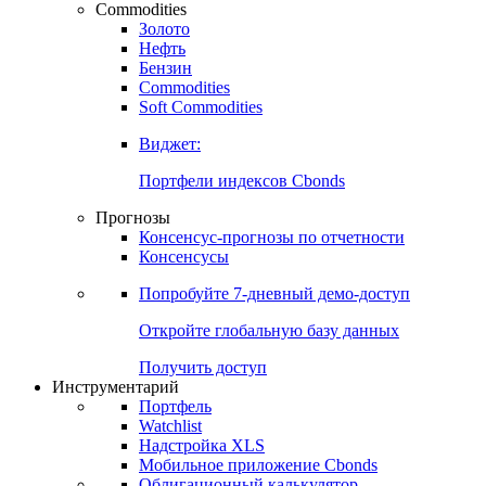
Commodities
Золото
Нефть
Бензин
Commodities
Soft Commodities
Виджет:
Портфели индексов Cbonds
Прогнозы
Консенсус-прогнозы по отчетности
Консенсусы
Попробуйте
7-дневный
демо-доступ
Откройте глобальную базу данных
Получить доступ
Инструментарий
Портфель
Watchlist
Надстройка XLS
Мобильное приложение Cbonds
Облигационный калькулятор