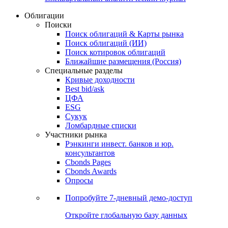
Облигации
Поиски
Поиск облигаций & Карты рынка
Поиск облигаций (ИИ)
Поиск котировок облигаций
Ближайшие размещения (Россия)
Специальные разделы
Кривые доходности
Best bid/ask
ЦФА
ESG
Сукук
Ломбардные списки
Участники рынка
Рэнкинги инвест. банков и юр.
консультантов
Cbonds Pages
Cbonds Awards
Опросы
Попробуйте
7-дневный
демо-доступ
Откройте глобальную базу данных