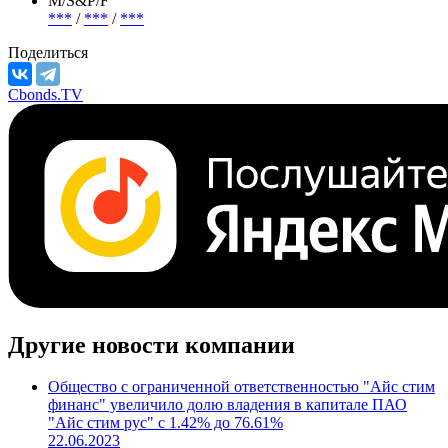
М/S&P/F
***
/
***
/
***
Поделиться
Cbonds.TV
Другие новости компании
Общество с ограниченной ответственностью "Айс стим
финанс" увеличило долю владения в капитале ПАО
"Айс стим рус" с 1.42% до 76.61%
22.06.2023