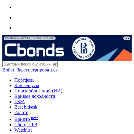
РЕКЛАМА • HTTPS://WWW.HSE.RU/
Войти
Зарегистрироваться
Портфель
Консенсусы
Поиск облигаций (ИИ)
Кривые доходности
ЦФА
Best bid/ask
Золото
new
Крипто
Сбондс-ТВ
Watchlist