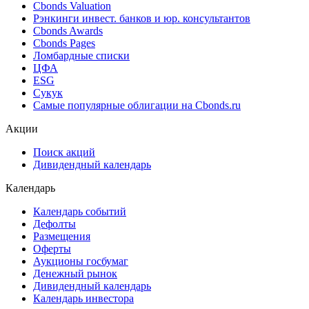
Cbonds Valuation
Рэнкинги инвест. банков и юр. консультантов
Cbonds Awards
Cbonds Pages
Ломбардные списки
ЦФА
ESG
Сукук
Самые популярные облигации на Cbonds.ru
Акции
Поиск акций
Дивидендный календарь
Календарь
Календарь событий
Дефолты
Размещения
Оферты
Аукционы госбумаг
Денежный рынок
Дивидендный календарь
Календарь инвестора