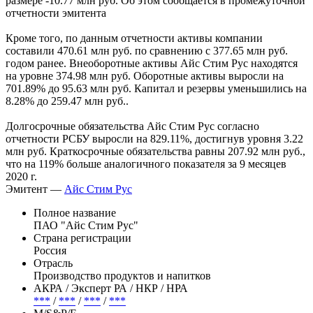
размере -10.77 млн руб. Об этом сообщается в промежуточной
отчетности эмитента
Кроме того, по данным отчетности активы компании
составили 470.61 млн руб. по сравнению с 377.65 млн руб.
годом ранее. Внеоборотные активы Айс Стим Рус находятся
на уровне 374.98 млн руб. Оборотные активы выросли на
701.89% до 95.63 млн руб. Капитал и резервы уменьшились на
8.28% до 259.47 млн руб..
Долгосрочные обязательства Айс Стим Рус согласно
отчетности РСБУ выросли на 829.11%, достигнув уровня 3.22
млн руб. Краткосрочные обязательства равны 207.92 млн руб.,
что на 119% больше аналогичного показателя за 9 месяцев
2020 г.
Эмитент —
Айс Стим Рус
Полное название
ПАО "Айс Стим Рус"
Страна регистрации
Россия
Отрасль
Производство продуктов и напитков
АКРА / Эксперт РА / НКР / НРА
***
/
***
/
***
/
***