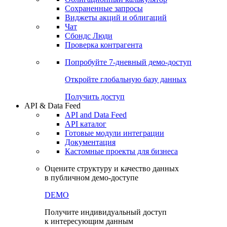
Сохраненные запросы
Виджеты акций и облигаций
Чат
Сбондс Люди
Проверка контрагента
Попробуйте
7-дневный
демо-доступ
Откройте глобальную базу данных
Получить доступ
API & Data Feed
API and Data Feed
API каталог
Готовые модули интеграции
Документация
Кастомные проекты для бизнеса
Оцените структуру и качество данных
в публичном демо-доступе
DEMO
Получите индивидуальный доступ
к интересующим данным