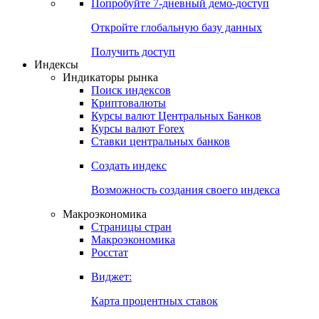
Попробуйте
7-дневный
демо-доступ
Откройте глобальную базу данных
Получить доступ
Индексы
Индикаторы рынка
Поиск индексов
Криптовалюты
Курсы валют Центральных Банков
Курсы валют Forex
Ставки центральных банков
Создать индекс
Возможность создания своего индекса
Макроэкономика
Страницы стран
Макроэкономика
Росстат
Виджет:
Карта процентных ставок