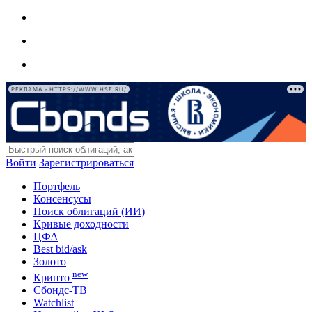
РЕКЛАМА • HTTPS://WWW.HSE.RU/
Войти
Зарегистрироваться
Портфель
Консенсусы
Поиск облигаций (ИИ)
Кривые доходности
ЦФА
Best bid/ask
Золото
new
Крипто
Сбондс-ТВ
Watchlist