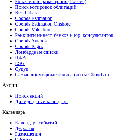
Ближайшие размещения (Россия)
Поиск котировок облигаций
Best bid/ask
Cbonds Estimation
Cbonds Estimation Onshore
Cbonds Valuation
Рэнкинги инвест. банков и юр. консультантов
Cbonds Awards
Cbonds Pages
Ломбардные списки
ЦФА
ESG
Сукук
Самые популярные облигации на Cbonds.ru
Акции
Поиск акций
Дивидендный календарь
Календарь
Календарь событий
Дефолты
Размещения
Оферты