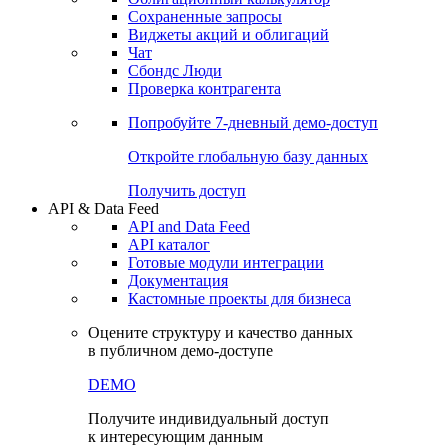
Сохраненные запросы
Виджеты акций и облигаций
Чат
Сбондс Люди
Проверка контрагента
Попробуйте
7-дневный
демо-доступ
Откройте глобальную базу данных
Получить доступ
API & Data Feed
API and Data Feed
API каталог
Готовые модули интеграции
Документация
Кастомные проекты для бизнеса
Оцените структуру и качество данных
в публичном демо-доступе
DEMO
Получите индивидуальный доступ
к интересующим данным