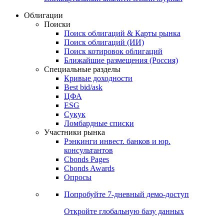
Облигации
Поиски
Поиск облигаций & Карты рынка
Поиск облигаций (ИИ)
Поиск котировок облигаций
Ближайшие размещения (Россия)
Специальные разделы
Кривые доходности
Best bid/ask
ЦФА
ESG
Сукук
Ломбардные списки
Участники рынка
Рэнкинги инвест. банков и юр.
консультантов
Cbonds Pages
Cbonds Awards
Опросы
Попробуйте
7-дневный
демо-доступ
Откройте глобальную базу данных