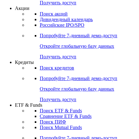
Получить доступ
Акции
Поиск акций
Дивидендный календарь
Российские IPO/SPO
Попробуйте
7-дневный
демо-доступ
Откройте глобальную базу данных
Получить доступ
Кредиты
Поиск кредитов
Попробуйте
7-дневный
демо-доступ
Откройте глобальную базу данных
Получить доступ
ETF & Funds
Поиск ETF & Funds
Сравнение ETF & Funds
Поиск ПИФ
Поиск Mutual Funds
Попробуйте
7-дневный
демо-доступ