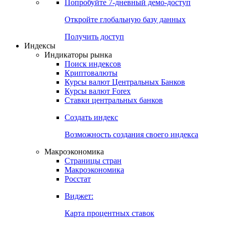
Попробуйте
7-дневный
демо-доступ
Откройте глобальную базу данных
Получить доступ
Индексы
Индикаторы рынка
Поиск индексов
Криптовалюты
Курсы валют Центральных Банков
Курсы валют Forex
Ставки центральных банков
Создать индекс
Возможность создания своего индекса
Макроэкономика
Страницы стран
Макроэкономика
Росстат
Виджет:
Карта процентных ставок