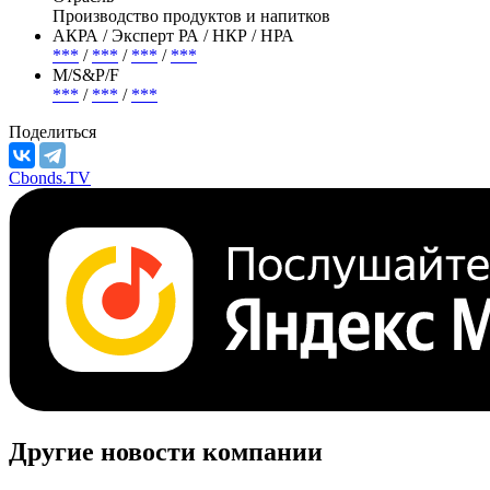
Производство продуктов и напитков
АКРА / Эксперт РА / НКР / НРА
***
/
***
/
***
/
***
М/S&P/F
***
/
***
/
***
Поделиться
Cbonds.TV
Другие новости компании