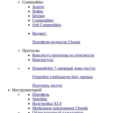
Commodities
Золото
Нефть
Бензин
Commodities
Soft Commodities
Виджет:
Портфели индексов Cbonds
Прогнозы
Консенсус-прогнозы по отчетности
Консенсусы
Попробуйте
7-дневный
демо-доступ
Откройте глобальную базу данных
Получить доступ
Инструментарий
Портфель
Watchlist
Надстройка XLS
Мобильное приложение Cbonds
Облигационный калькулятор