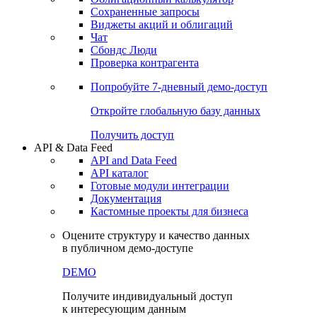
Сохраненные запросы
Виджеты акций и облигаций
Чат
Сбондс Люди
Проверка контрагента
Попробуйте
7-дневный
демо-доступ
Откройте глобальную базу данных
Получить доступ
API & Data Feed
API and Data Feed
API каталог
Готовые модули интеграции
Документация
Кастомные проекты для бизнеса
Оцените структуру и качество данных
в публичном демо-доступе
DEMO
Получите индивидуальный доступ
к интересующим данным