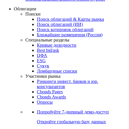
Облигации
Поиски
Поиск облигаций & Карты рынка
Поиск облигаций (ИИ)
Поиск котировок облигаций
Ближайшие размещения (Россия)
Специальные разделы
Кривые доходности
Best bid/ask
ЦФА
ESG
Сукук
Ломбардные списки
Участники рынка
Рэнкинги инвест. банков и юр.
консультантов
Cbonds Pages
Cbonds Awards
Опросы
Попробуйте
7-дневный
демо-доступ
Откройте глобальную базу данных