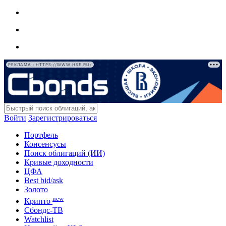
РЕКЛАМА • HTTPS://WWW.HSE.RU/
Войти
Зарегистрироваться
Портфель
Консенсусы
Поиск облигаций (ИИ)
Кривые доходности
ЦФА
Best bid/ask
Золото
new
Крипто
Сбондс-ТВ
Watchlist