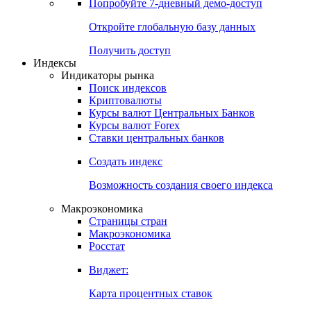
Попробуйте
7-дневный
демо-доступ
Откройте глобальную базу данных
Получить доступ
Индексы
Индикаторы рынка
Поиск индексов
Криптовалюты
Курсы валют Центральных Банков
Курсы валют Forex
Ставки центральных банков
Создать индекс
Возможность создания своего индекса
Макроэкономика
Страницы стран
Макроэкономика
Росстат
Виджет:
Карта процентных ставок