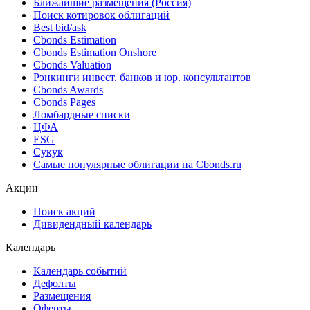
Ближайшие размещения (Россия)
Поиск котировок облигаций
Best bid/ask
Cbonds Estimation
Cbonds Estimation Onshore
Cbonds Valuation
Рэнкинги инвест. банков и юр. консультантов
Cbonds Awards
Cbonds Pages
Ломбардные списки
ЦФА
ESG
Сукук
Самые популярные облигации на Cbonds.ru
Акции
Поиск акций
Дивидендный календарь
Календарь
Календарь событий
Дефолты
Размещения
Оферты