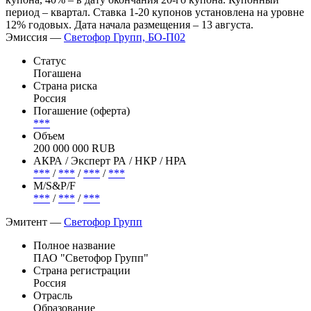
период – квартал. Ставка 1-20 купонов установлена на уровне
12% годовых. Дата начала размещения – 13 августа.
Эмиссия —
Светофор Групп, БО-П02
Статус
Погашена
Страна риска
Россия
Погашение (оферта)
***
Объем
200 000 000 RUB
АКРА / Эксперт РА / НКР / НРА
***
/
***
/
***
/
***
М/S&P/F
***
/
***
/
***
Эмитент —
Светофор Групп
Полное название
ПАО "Светофор Групп"
Страна регистрации
Россия
Отрасль
Образование