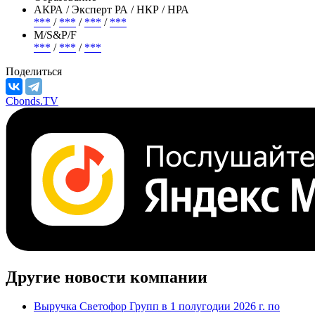
АКРА / Эксперт РА / НКР / НРА
***
/
***
/
***
/
***
М/S&P/F
***
/
***
/
***
Поделиться
Cbonds.TV
Другие новости компании
Выручка Светофор Групп в 1 полугодии 2026 г. по