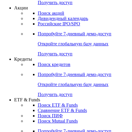
Получить доступ
Акции
Поиск акций
Дивидендный календарь
Российские IPO/SPO
Попробуйте
7-дневный
демо-доступ
Откройте глобальную базу данных
Получить доступ
Кредиты
Поиск кредитов
Попробуйте
7-дневный
демо-доступ
Откройте глобальную базу данных
Получить доступ
ETF & Funds
Поиск ETF & Funds
Сравнение ETF & Funds
Поиск ПИФ
Поиск Mutual Funds
Попробуйте
7-дневный
демо-доступ