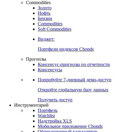
Commodities
Золото
Нефть
Бензин
Commodities
Soft Commodities
Виджет:
Портфели индексов Cbonds
Прогнозы
Консенсус-прогнозы по отчетности
Консенсусы
Попробуйте
7-дневный
демо-доступ
Откройте глобальную базу данных
Получить доступ
Инструментарий
Портфель
Watchlist
Надстройка XLS
Мобильное приложение Cbonds
Облигационный калькулятор