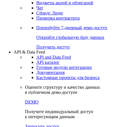
Виджеты акций и облигаций
Чат
Сбондс Люди
Проверка контрагента
Попробуйте
7-дневный
демо-доступ
Откройте глобальную базу данных
Получить доступ
API & Data Feed
API and Data Feed
API каталог
Готовые модули интеграции
Документация
Кастомные проекты для бизнеса
Оцените структуру и качество данных
в публичном демо-доступе
DEMO
Получите индивидуальный доступ
к интересующим данным
Запросить доступ