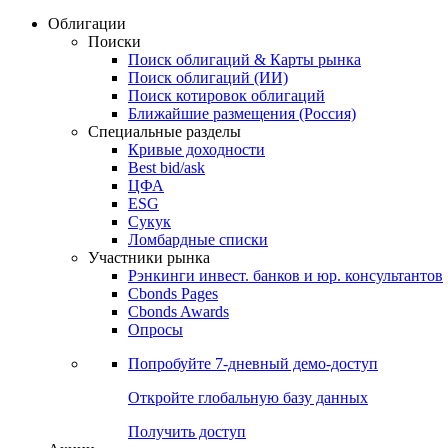
Облигации
Поиски
Поиск облигаций & Карты рынка
Поиск облигаций (ИИ)
Поиск котировок облигаций
Ближайшие размещения (Россия)
Специальные разделы
Кривые доходности
Best bid/ask
ЦФА
ESG
Сукук
Ломбардные списки
Участники рынка
Рэнкинги инвест. банков и юр. консультантов
Cbonds Pages
Cbonds Awards
Опросы
Попробуйте
7-дневный
демо-доступ
Откройте глобальную базу данных
Получить доступ