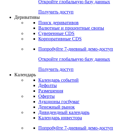
Откройте глобальную базу данных
Получить доступ
Деривативы
Поиск деривативов
Валютные и процентные свопы
Суверенные CDS
Корпоративные CDS
Попробуйте
7-дневный
демо-доступ
Откройте глобальную базу данных
Получить доступ
Календарь
Календарь событий
Дефолты
Размещения
Оферты
Аукционы госбумаг
Денежный рынок
Дивидендный календарь
Календарь инвестора
Попробуйте
7-дневный
демо-доступ