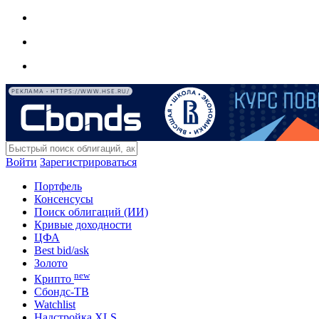
РЕКЛАМА • HTTPS://WWW.HSE.RU/
Войти
Зарегистрироваться
Портфель
Консенсусы
Поиск облигаций (ИИ)
Кривые доходности
ЦФА
Best bid/ask
Золото
new
Крипто
Сбондс-ТВ
Watchlist
Надстройка XLS