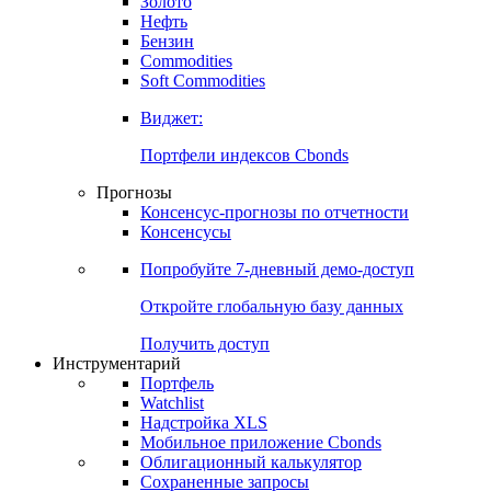
Золото
Нефть
Бензин
Commodities
Soft Commodities
Виджет:
Портфели индексов Cbonds
Прогнозы
Консенсус-прогнозы по отчетности
Консенсусы
Попробуйте
7-дневный
демо-доступ
Откройте глобальную базу данных
Получить доступ
Инструментарий
Портфель
Watchlist
Надстройка XLS
Мобильное приложение Cbonds
Облигационный калькулятор
Сохраненные запросы