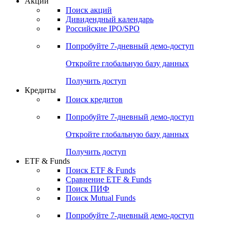
Акции
Поиск акций
Дивидендный календарь
Российские IPO/SPO
Попробуйте
7-дневный
демо-доступ
Откройте глобальную базу данных
Получить доступ
Кредиты
Поиск кредитов
Попробуйте
7-дневный
демо-доступ
Откройте глобальную базу данных
Получить доступ
ETF & Funds
Поиск ETF & Funds
Сравнение ETF & Funds
Поиск ПИФ
Поиск Mutual Funds
Попробуйте
7-дневный
демо-доступ