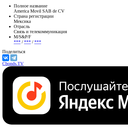
Полное название
America Movil SAB de CV
Страна регистрации
Мексика
Отрасль
Связь и телекоммуникация
М/S&P/F
***
/
***
/
***
Поделиться
Cbonds.TV