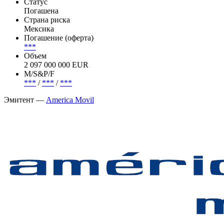
Euroclear Bank
Организатор: Bank of America Merrill Lynch, Barclays, Citigroup.
Эмиссия —
America Movil, 0% 2mar2024, EUR (Conv.)
Статус
Погашена
Страна риска
Мексика
Погашение (оферта)
***
Объем
2 097 000 000 EUR
М/S&P/F
***
/
***
/
***
Эмитент —
America Movil