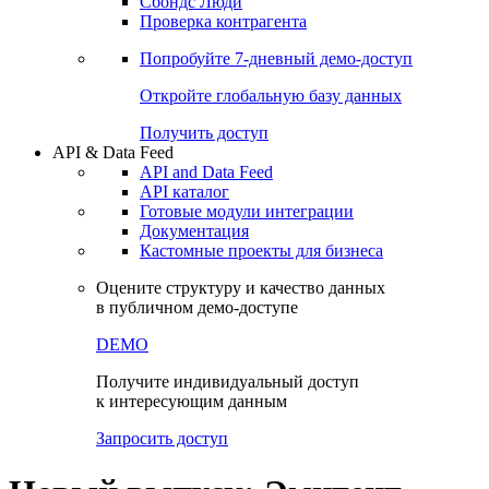
Сохраненные запросы
Виджеты акций и облигаций
Чат
Сбондс Люди
Проверка контрагента
Попробуйте
7-дневный
демо-доступ
Откройте глобальную базу данных
Получить доступ
API & Data Feed
API and Data Feed
API каталог
Готовые модули интеграции
Документация
Кастомные проекты для бизнеса
Оцените структуру и качество данных
в публичном демо-доступе
DEMO
Получите индивидуальный доступ
к интересующим данным