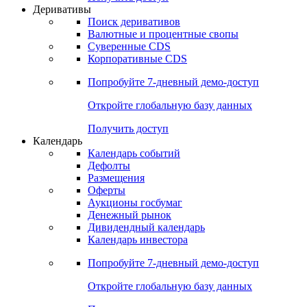
Откройте глобальную базу данных
Получить доступ
Деривативы
Поиск деривативов
Валютные и процентные свопы
Суверенные CDS
Корпоративные CDS
Попробуйте
7-дневный
демо-доступ
Откройте глобальную базу данных
Получить доступ
Календарь
Календарь событий
Дефолты
Размещения
Оферты
Аукционы госбумаг
Денежный рынок
Дивидендный календарь
Календарь инвестора