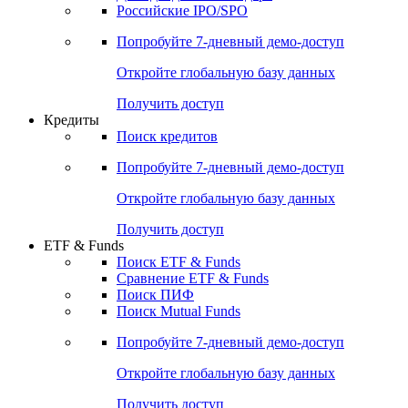
Получить доступ
Акции
Поиск акций
Дивидендный календарь
Российские IPO/SPO
Попробуйте
7-дневный
демо-доступ
Откройте глобальную базу данных
Получить доступ
Кредиты
Поиск кредитов
Попробуйте
7-дневный
демо-доступ
Откройте глобальную базу данных
Получить доступ
ETF & Funds
Поиск ETF & Funds
Сравнение ETF & Funds
Поиск ПИФ
Поиск Mutual Funds
Попробуйте
7-дневный
демо-доступ