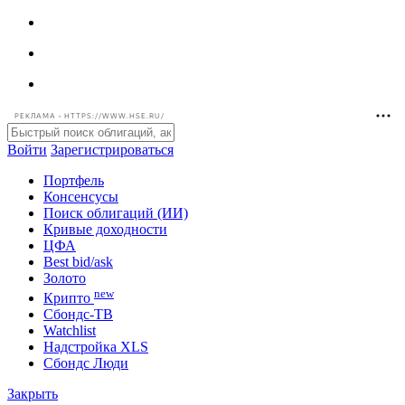
РЕКЛАМА • HTTPS://WWW.HSE.RU/
Войти
Зарегистрироваться
Портфель
Консенсусы
Поиск облигаций (ИИ)
Кривые доходности
ЦФА
Best bid/ask
Золото
new
Крипто
Сбондс-ТВ
Watchlist