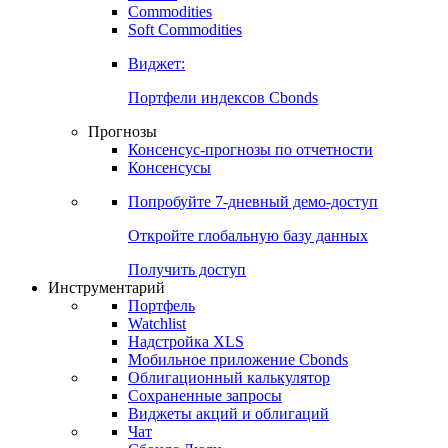
Commodities
Золото
Нефть
Бензин
Commodities
Soft Commodities
Виджет:
Портфели индексов Cbonds
Прогнозы
Консенсус-прогнозы по отчетности
Консенсусы
Попробуйте
7-дневный
демо-доступ
Откройте глобальную базу данных
Получить доступ
Инструментарий
Портфель
Watchlist
Надстройка XLS
Мобильное приложение Cbonds
Облигационный калькулятор