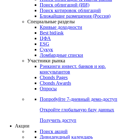
Облигации
Поиски
Поиск облигаций & Карты рынка
Поиск облигаций (ИИ)
Поиск котировок облигаций
Ближайшие размещения (Россия)
Специальные разделы
Кривые доходности
Best bid/ask
ЦФА
ESG
Сукук
Ломбардные списки
Участники рынка
Рэнкинги инвест. банков и юр.
консультантов
Cbonds Pages
Cbonds Awards
Опросы
Попробуйте
7-дневный
демо-доступ
Откройте глобальную базу данных