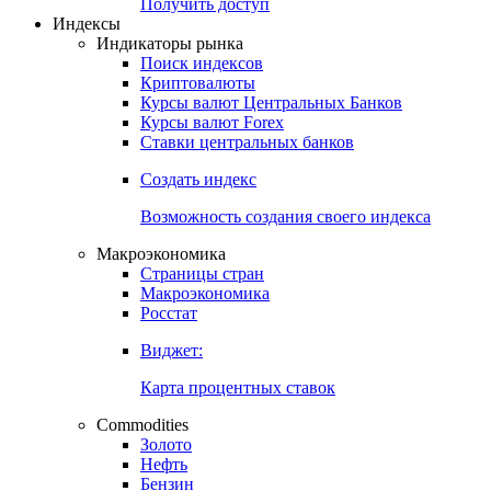
Попробуйте
7-дневный
демо-доступ
Откройте глобальную базу данных
Получить доступ
Индексы
Индикаторы рынка
Поиск индексов
Криптовалюты
Курсы валют Центральных Банков
Курсы валют Forex
Ставки центральных банков
Создать индекс
Возможность создания своего индекса
Макроэкономика
Страницы стран
Макроэкономика
Росстат
Виджет:
Карта процентных ставок