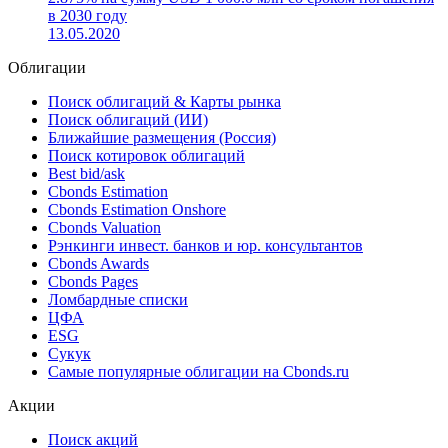
01.04.2022
Новый выпуск: Эмитент America Movil разместил
еврооблигации (US02364WBJ36) со ставкой купона
2.875% на сумму USD 1 000.0 млн со сроком погашения
в 2030 году
13.05.2020
Облигации
Поиск облигаций & Карты рынка
Поиск облигаций (ИИ)
Ближайшие размещения (Россия)
Поиск котировок облигаций
Best bid/ask
Cbonds Estimation
Cbonds Estimation Onshore
Cbonds Valuation
Рэнкинги инвест. банков и юр. консультантов
Cbonds Awards
Cbonds Pages
Ломбардные списки
ЦФА
ESG
Сукук
Самые популярные облигации на Cbonds.ru