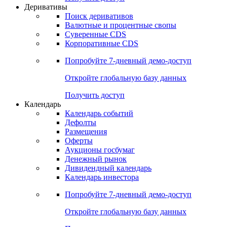
Откройте глобальную базу данных
Получить доступ
Деривативы
Поиск деривативов
Валютные и процентные свопы
Суверенные CDS
Корпоративные CDS
Попробуйте
7-дневный
демо-доступ
Откройте глобальную базу данных
Получить доступ
Календарь
Календарь событий
Дефолты
Размещения
Оферты
Аукционы госбумаг
Денежный рынок
Дивидендный календарь
Календарь инвестора