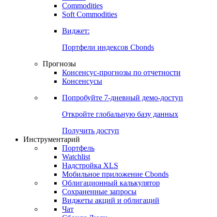
Commodities
Золото
Нефть
Бензин
Commodities
Soft Commodities
Виджет:
Портфели индексов Cbonds
Прогнозы
Консенсус-прогнозы по отчетности
Консенсусы
Попробуйте
7-дневный
демо-доступ
Откройте глобальную базу данных
Получить доступ
Инструментарий
Портфель
Watchlist
Надстройка XLS
Мобильное приложение Cbonds
Облигационный калькулятор