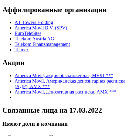
2005
IV кв. англ.
Показать все
Аффилированные организации
A1 Towers Holding
America Movil B.V. (SPV)
EuroTeleSites
Telekom Austria AG
Telekom Finanzmanagement
Telmex
Акции
America Movil, акция обыкновенная, MV91 ***
America Movil, Американская депозитарная расписка
(АДР), AMX ***
America Movil, депозитарная расписка, AMX ***
Связанные лица
на 17.03.2022