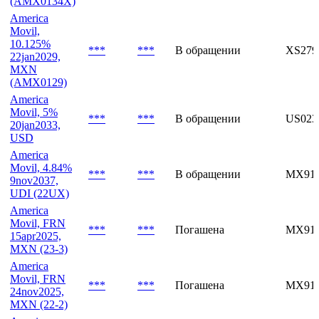
Movil, 10.3%
30jan2034,
***
***
В обращении
XS270
MXN
(AMX0134X)
America
Movil,
10.125%
***
***
В обращении
XS279
22jan2029,
MXN
(AMX0129)
America
Movil, 5%
***
***
В обращении
US02
20jan2033,
USD
America
Movil, 4.84%
***
***
В обращении
MX91
9nov2037,
UDI (22UX)
America
Movil, FRN
***
***
Погашена
MX91
15apr2025,
MXN (23-3)
America