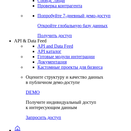
Сохраненные запросы
Виджеты акций и облигаций
Чат
Сбондс Люди
Проверка контрагента
Попробуйте
7-дневный
демо-доступ
Откройте глобальную базу данных
Получить доступ
API & Data Feed
API and Data Feed
API каталог
Готовые модули интеграции
Документация
Кастомные проекты для бизнеса
Оцените структуру и качество данных
в публичном демо-доступе
DEMO
Получите индивидуальный доступ
к интересующим данным