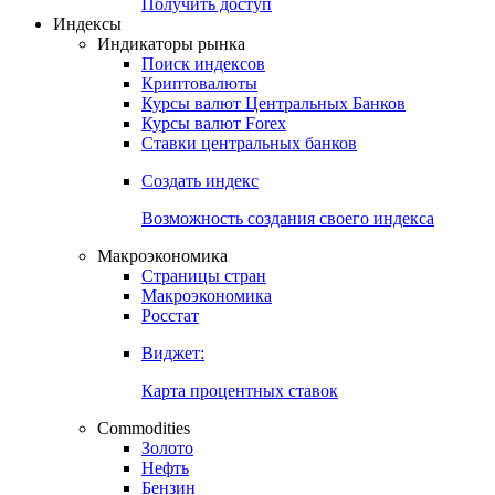
Попробуйте
7-дневный
демо-доступ
Откройте глобальную базу данных
Получить доступ
Индексы
Индикаторы рынка
Поиск индексов
Криптовалюты
Курсы валют Центральных Банков
Курсы валют Forex
Ставки центральных банков
Создать индекс
Возможность создания своего индекса
Макроэкономика
Страницы стран
Макроэкономика
Росстат
Виджет:
Карта процентных ставок