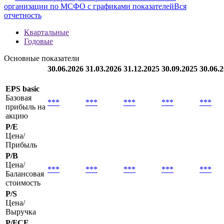
Методика
new
Полная информация о финансовой отчетности
организации по МСФО с графиками показателей
Вся
отчетность
Квартальные
Годовые
Основные показатели
30.06.2026
31.03.2026
31.12.2025
30.09.2025
30.06.
EPS basic
Базовая
***
***
***
***
***
прибыль на
акцию
P/E
Цена/
Прибыль
P/B
Цена/
***
***
***
***
***
Балансовая
стоимость