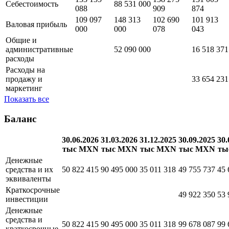
тыс MXN
тыс MXN
тыс MXN
тыс MXN
242 232
236 844
240 965
232 918
Выручка
089
000
987
917
133 135
138 275
131 005
Себестоимость
88 531 000
088
909
874
109 097
148 313
102 690
101 913
Валовая прибыль
000
000
078
043
Общие и
административные
52 090 000
16 518 371
расходы
Расходы на
продажу и
33 654 231
маркетинг
Показать все
Баланс
30.06.2026
31.03.2026
31.12.2025
30.09.2025
30.
тыс MXN
тыс MXN
тыс MXN
тыс MXN
ты
Денежные
средства и их
50 822 415
90 495 000
35 011 318
49 755 737
45 
эквиваленты
Краткосрочные