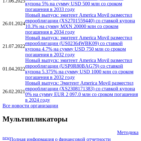
Новости
Новый выпуск: эмитент America Movil разместил
еврооблигации (US02364WBM64) со ставкой
17.06.2025
купона 5% на сумму USD 500 млн со сроком
погашения в 2033 году
Новый выпуск: эмитент America Movil разместил
еврооблигации (XS2701559440) со ставкой купона
26.01.2024
10.3% на сумму MXN 20000 млн со сроком
погашения в 2034 году
Новый выпуск: эмитент America Movil разместил
еврооблигации (US02364WBK09) со ставкой
21.07.2022
купона 4.7% на сумму USD 750 млн со сроком
погашения в 2032 году
Новый выпуск: эмитент America Movil разместил
еврооблигации (USP0R80BAG79) со ставкой
01.04.2022
купона 5.375% на сумму USD 1000 млн со сроком
погашения в 2032 году
Новый выпуск: Эмитент America Movil разместил
еврооблигации (XS2308171383) со ставкой купона
26.02.2021
0% на сумму EUR 2 097.0 млн со сроком погашения
в 2024 году
Все новости организации
Мультипликаторы