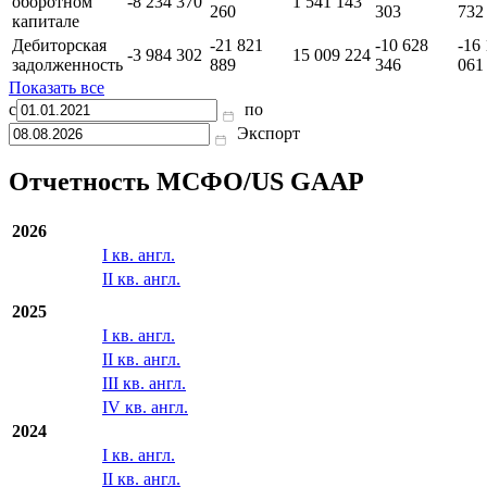
налог на
1 670 223
1 113 258
27 
прибыль
Изменения в
-42 251
-16 048
-63
оборотном
-8 234 370
1 541 143
260
303
732
капитале
Дебиторская
-21 821
-10 628
-16
-3 984 302
15 009 224
задолженность
889
346
061
Показать все
с
по
Экспорт
Отчетность МСФО/US GAAP
2026
I кв. англ.
II кв. англ.
2025
I кв. англ.
II кв. англ.
III кв. англ.
IV кв. англ.