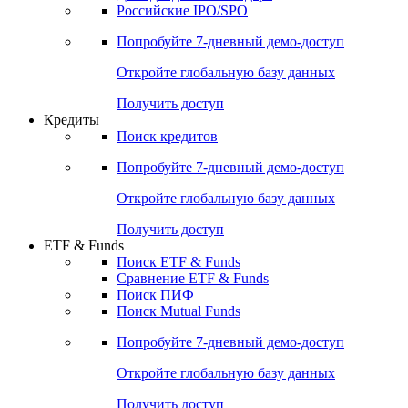
Получить доступ
Акции
Поиск акций
Дивидендный календарь
Российские IPO/SPO
Попробуйте
7-дневный
демо-доступ
Откройте глобальную базу данных
Получить доступ
Кредиты
Поиск кредитов
Попробуйте
7-дневный
демо-доступ
Откройте глобальную базу данных
Получить доступ
ETF & Funds
Поиск ETF & Funds
Сравнение ETF & Funds
Поиск ПИФ
Поиск Mutual Funds
Попробуйте
7-дневный
демо-доступ