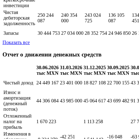
49 922 350
53 
инвестиции
Денежные
средства и
50 822 415
90 495 000
35 011 318
99 678 087
99 
краткосрочные
инвестиции
Чистая
250 244
240 354
243 024
136 105
134
дебиторская
087
000
725
087
45
задолженность
Запасы
30 444 753
27 034 000
28 352 754
24 946 850
26 
Показать все
Отчет о движении денежных средств
30.06.2026
31.03.2026
31.12.2025
30.09.2025
30.
тыс MXN
тыс MXN
тыс MXN
тыс MXN
ты
Чистый доход
24 449 167
23 401 000
18 827 108
22 700 155
43 
Износ и
амортизация
44 306 084
43 985 000
45 064 617
43 699 482
91 
(денежный
поток)
Отложенный