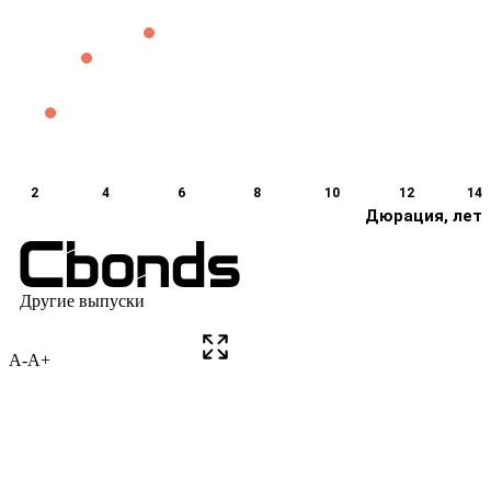
A-
A+