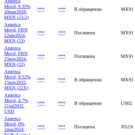
Movil, FRN
***
***
Погашена
MX91
24nov2025,
MXN (22-2)
America
Movil, 9.35%
***
***
В обращении
MX91
20mar2028,
MXN (23-2)
America
Movil, FRN
***
***
Погашена
MX91
22apr2024,
MXN (23)
America
Movil, FRN
***
***
Погашена
MX91
25nov2024,
MXN (22)
America
Movil, 9.52%
***
***
В обращении
MX91
15nov2032,
MXN (22X)
America
Movil, 4.7%
***
***
В обращении
US02
21jul2032,
USD