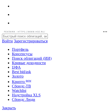
РЕКЛАМА • HTTPS://WWW.HSE.RU/
Войти
Зарегистрироваться
Портфель
Консенсусы
Поиск облигаций (ИИ)
Кривые доходности
ЦФА
Best bid/ask
Золото
new
Крипто
Сбондс-ТВ
Watchlist