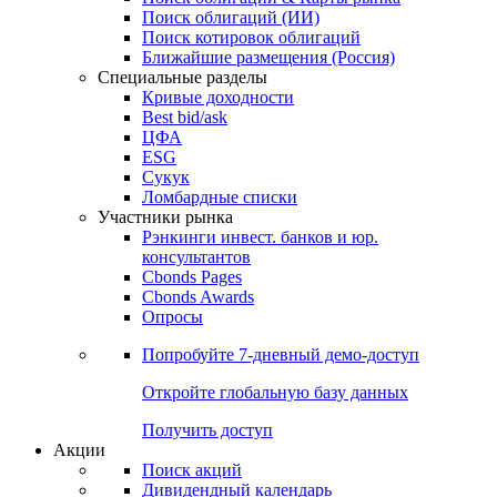
Облигации
Поиски
Поиск облигаций & Карты рынка
Поиск облигаций (ИИ)
Поиск котировок облигаций
Ближайшие размещения (Россия)
Специальные разделы
Кривые доходности
Best bid/ask
ЦФА
ESG
Сукук
Ломбардные списки
Участники рынка
Рэнкинги инвест. банков и юр.
консультантов
Cbonds Pages
Cbonds Awards
Опросы
Попробуйте
7-дневный
демо-доступ
Откройте глобальную базу данных