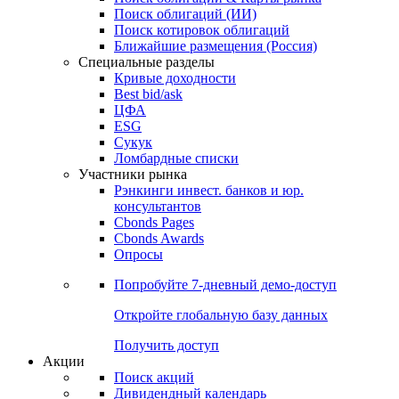
Облигации
Поиски
Поиск облигаций & Карты рынка
Поиск облигаций (ИИ)
Поиск котировок облигаций
Ближайшие размещения (Россия)
Специальные разделы
Кривые доходности
Best bid/ask
ЦФА
ESG
Сукук
Ломбардные списки
Участники рынка
Рэнкинги инвест. банков и юр.
консультантов
Cbonds Pages
Cbonds Awards
Опросы
Попробуйте
7-дневный
демо-доступ
Откройте глобальную базу данных