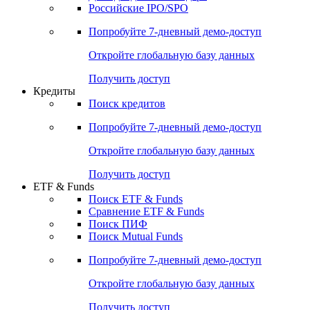
Получить доступ
Акции
Поиск акций
Дивидендный календарь
Российские IPO/SPO
Попробуйте
7-дневный
демо-доступ
Откройте глобальную базу данных
Получить доступ
Кредиты
Поиск кредитов
Попробуйте
7-дневный
демо-доступ
Откройте глобальную базу данных
Получить доступ
ETF & Funds
Поиск ETF & Funds
Сравнение ETF & Funds
Поиск ПИФ
Поиск Mutual Funds
Попробуйте
7-дневный
демо-доступ