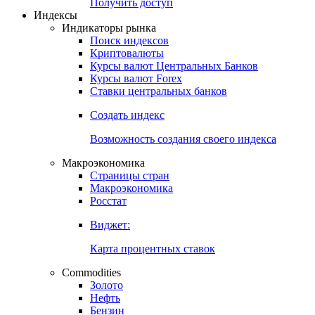
Попробуйте
7-дневный
демо-доступ
Откройте глобальную базу данных
Получить доступ
Индексы
Индикаторы рынка
Поиск индексов
Криптовалюты
Курсы валют Центральных Банков
Курсы валют Forex
Ставки центральных банков
Создать индекс
Возможность создания своего индекса
Макроэкономика
Страницы стран
Макроэкономика
Росстат
Виджет:
Карта процентных ставок