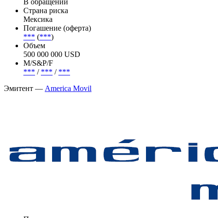
Sachs, HSBC, Morgan Stanley, Bank of Nova Scotia.
Эмиссия —
America Movil, 5% 20jan2033, USD
Статус
В обращении
Страна риска
Мексика
Погашение (оферта)
***
(
***
)
Объем
500 000 000 USD
М/S&P/F
***
/
***
/
***
Эмитент —
America Movil