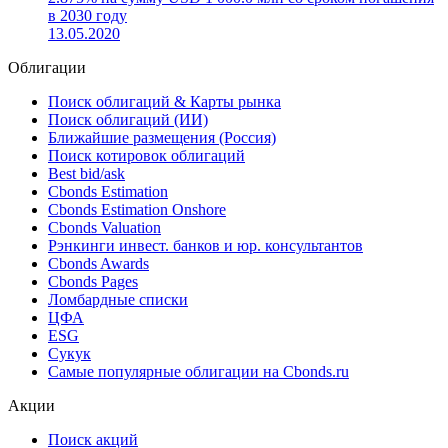
26.02.2021
Новый выпуск: Эмитент America Movil разместил
еврооблигации (US02364WBJ36) со ставкой купона
2.875% на сумму USD 1 000.0 млн со сроком погашения
в 2030 году
13.05.2020
Облигации
Поиск облигаций & Карты рынка
Поиск облигаций (ИИ)
Ближайшие размещения (Россия)
Поиск котировок облигаций
Best bid/ask
Cbonds Estimation
Cbonds Estimation Onshore
Cbonds Valuation
Рэнкинги инвест. банков и юр. консультантов
Cbonds Awards
Cbonds Pages
Ломбардные списки
ЦФА
ESG
Сукук
Самые популярные облигации на Cbonds.ru