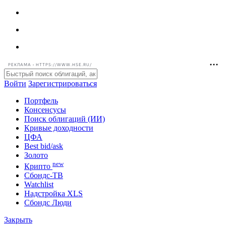
РЕКЛАМА • HTTPS://WWW.HSE.RU/
Войти
Зарегистрироваться
Портфель
Консенсусы
Поиск облигаций (ИИ)
Кривые доходности
ЦФА
Best bid/ask
Золото
new
Крипто
Сбондс-ТВ
Watchlist