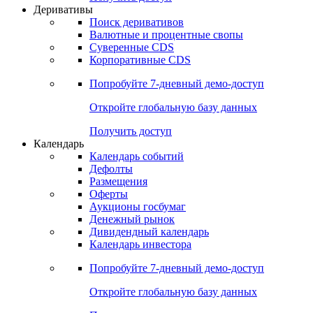
Откройте глобальную базу данных
Получить доступ
Деривативы
Поиск деривативов
Валютные и процентные свопы
Суверенные CDS
Корпоративные CDS
Попробуйте
7-дневный
демо-доступ
Откройте глобальную базу данных
Получить доступ
Календарь
Календарь событий
Дефолты
Размещения
Оферты
Аукционы госбумаг
Денежный рынок
Дивидендный календарь
Календарь инвестора