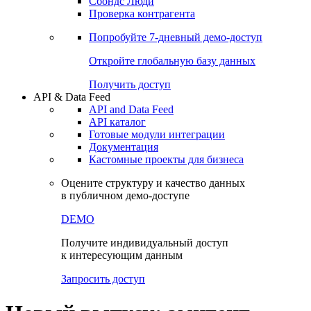
Сохраненные запросы
Виджеты акций и облигаций
Чат
Сбондс Люди
Проверка контрагента
Попробуйте
7-дневный
демо-доступ
Откройте глобальную базу данных
Получить доступ
API & Data Feed
API and Data Feed
API каталог
Готовые модули интеграции
Документация
Кастомные проекты для бизнеса
Оцените структуру и качество данных
в публичном демо-доступе
DEMO
Получите индивидуальный доступ
к интересующим данным