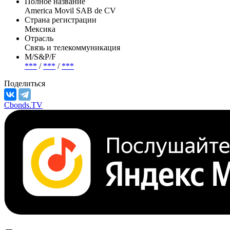
Полное название
America Movil SAB de CV
Страна регистрации
Мексика
Отрасль
Связь и телекоммуникация
М/S&P/F
***
/
***
/
***
Поделиться
Cbonds.TV