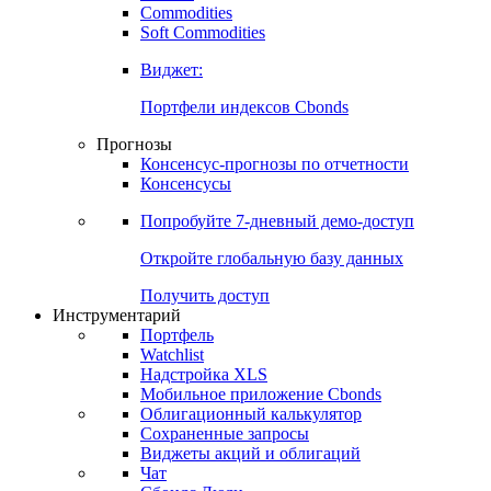
Commodities
Золото
Нефть
Бензин
Commodities
Soft Commodities
Виджет:
Портфели индексов Cbonds
Прогнозы
Консенсус-прогнозы по отчетности
Консенсусы
Попробуйте
7-дневный
демо-доступ
Откройте глобальную базу данных
Получить доступ
Инструментарий
Портфель
Watchlist
Надстройка XLS
Мобильное приложение Cbonds
Облигационный калькулятор